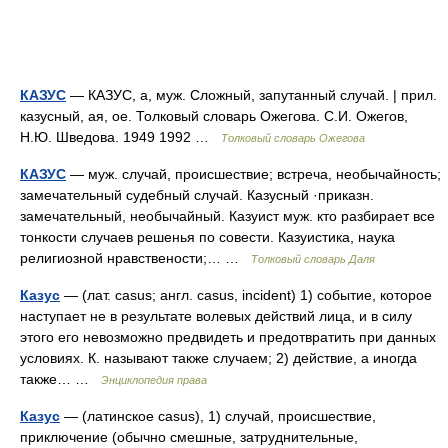
КАЗУС
— КАЗУС, а, муж. Сложный, запутанный случай. | прил.
казусный, ая, ое. Толковый словарь Ожегова. С.И. Ожегов,
Н.Ю. Шведова. 1949 1992 …
Толковый словарь Ожегова
КАЗУС
— муж. случай, происшествие; встреча, необычайность;
замечательный судебный случай. Казусный ·приказн.
замечательный, необычайный. Казуист муж. кто разбирает все
тонкости случаев решенья по совести. Казуистика, наука
религиозной нравствености;… …
Толковый словарь Даля
Казус
— (лат. casus; англ. casus, incident) 1) событие, которое
наступает не в результате волевых действий лица, и в силу
этого его невозможно предвидеть и предотвратить при данных
условиях. К. называют также случаем; 2) действие, а иногда
также… …
Энциклопедия права
Казус
— (латинское casus), 1) случай, происшествие,
приключение (обычно смешные, затруднительные,