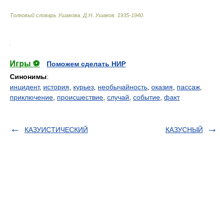
Толковый словарь Ушакова
.
Д.Н. Ушаков.
1935-1940
.
.
Игры ⚽
Поможем сделать НИР
Синонимы
:
инцидент
,
история
,
курьез
,
необычайность
,
оказия
,
пассаж
,
приключение
,
происшествие
,
случай
,
событие
,
факт
КАЗУИСТИЧЕСКИЙ
КАЗУСНЫЙ