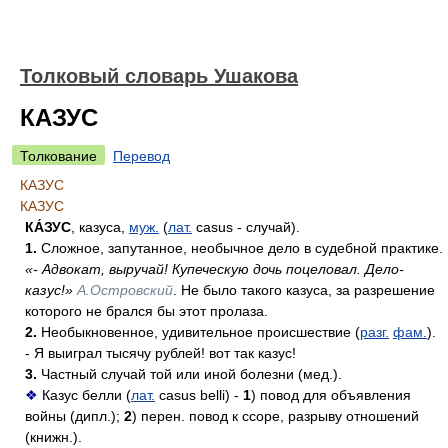
Толковый словарь Ушакова
КАЗУС
Толкование
Перевод
КАЗУС
КАЗУС
КА́ЗУС
, казуса,
муж.
(
лат.
casus - случай).
1.
Сложное, запутанное, необычное дело в судебной практике.
«- Адвокат, выручай! Купеческую дочь поцеловал. Дело-
казус!»
А.Островский
. Не было такого казуса, за разрешение
которого не брался бы этот пролаза.
2.
Необыкновенное, удивительное происшествие (
разг.
фам.
).
- Я выиграл тысячу рублей! вот так казус!
3.
Частный случай той или иной болезни (мед.).
❖
Казус белли (
лат.
casus belli) -
1
) повод для объявления
войны (дипл.);
2
) перен. повод к ссоре, разрыву отношений
(книжн.).