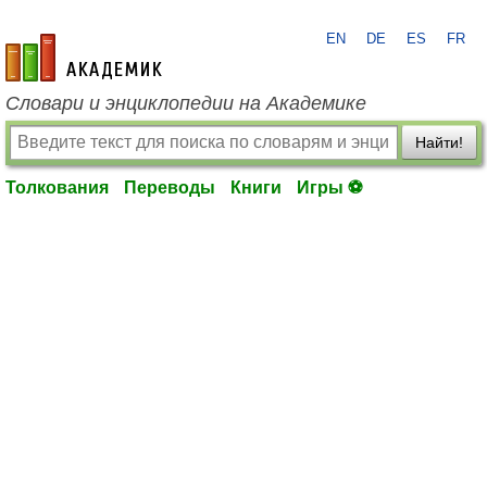
EN
DE
ES
FR
academic.ru
Словари и энциклопедии на Академике
Найти!
Толкования
Переводы
Книги
Игры ⚽