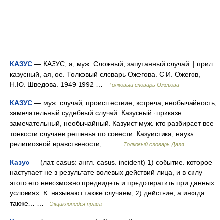
КАЗУС
— КАЗУС, а, муж. Сложный, запутанный случай. | прил.
казусный, ая, ое. Толковый словарь Ожегова. С.И. Ожегов,
Н.Ю. Шведова. 1949 1992 …
Толковый словарь Ожегова
КАЗУС
— муж. случай, происшествие; встреча, необычайность;
замечательный судебный случай. Казусный ·приказн.
замечательный, необычайный. Казуист муж. кто разбирает все
тонкости случаев решенья по совести. Казуистика, наука
религиозной нравствености;… …
Толковый словарь Даля
Казус
— (лат. casus; англ. casus, incident) 1) событие, которое
наступает не в результате волевых действий лица, и в силу
этого его невозможно предвидеть и предотвратить при данных
условиях. К. называют также случаем; 2) действие, а иногда
также… …
Энциклопедия права