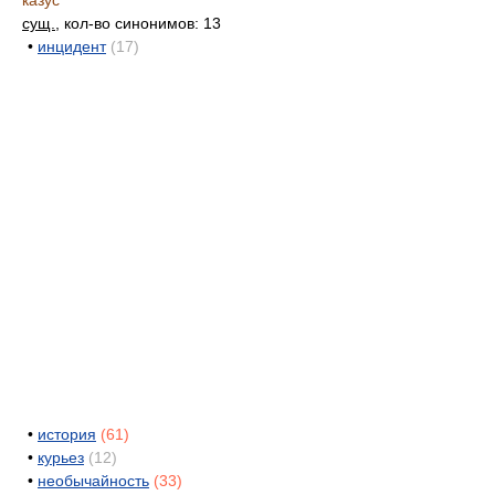
казус
сущ.
, кол-во синонимов: 13
•
инцидент
(17)
•
история
(61)
•
курьез
(12)
•
необычайность
(33)