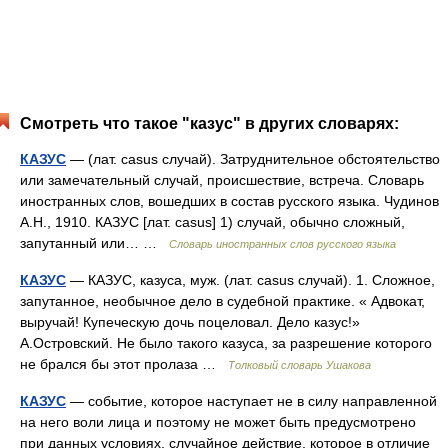
Смотреть что такое "казус" в других словарях:
КАЗУС
— (лат. casus случай). Затруднительное обстоятельство
или замечательный случай, происшествие, встреча. Словарь
иностранных слов, вошедших в состав русского языка. Чудинов
А.Н., 1910. КАЗУС [лат. casus] 1) случай, обычно сложный,
запутанный или… …
Словарь иностранных слов русского языка
КАЗУС
— КАЗУС, казуса, муж. (лат. casus случай). 1. Сложное,
запутанное, необычное дело в судебной практике. « Адвокат,
выручай! Купеческую дочь поцеловал. Дело казус!»
А.Островский. Не было такого казуса, за разрешение которого
не брался бы этот пролаза …
Толковый словарь Ушакова
КАЗУС
— событие, которое наступает не в силу направленной
на него воли лица и поэтому не может быть предусмотрено
при данных условиях. случайное действие, которое в отличие