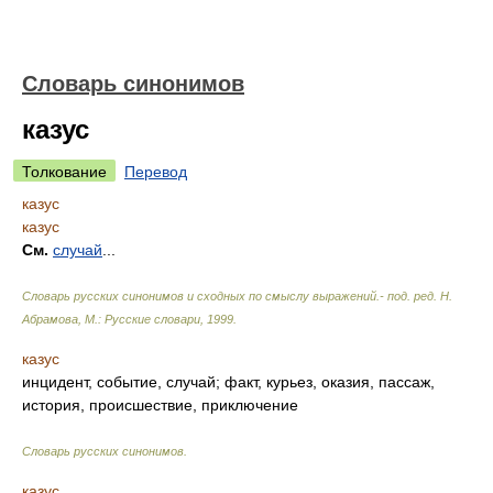
Словарь синонимов
казус
Толкование
Перевод
казус
казус
См.
случай
...
Словарь русских синонимов и сходных по смыслу выражений.- под. ред. Н.
Абрамова, М.: Русские словари
,
1999
.
казус
инцидент, событие, случай; факт, курьез, оказия, пассаж,
история, происшествие, приключение
Словарь русских синонимов
.
казус