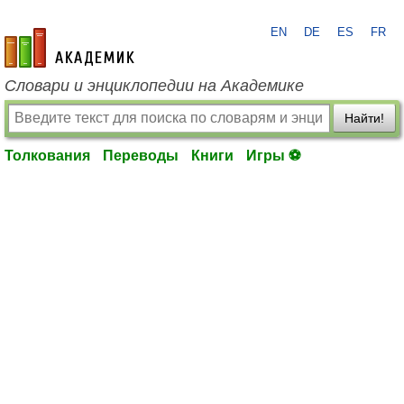
EN
DE
ES
FR
academic.ru
Словари и энциклопедии на Академике
Найти!
Толкования
Переводы
Книги
Игры ⚽