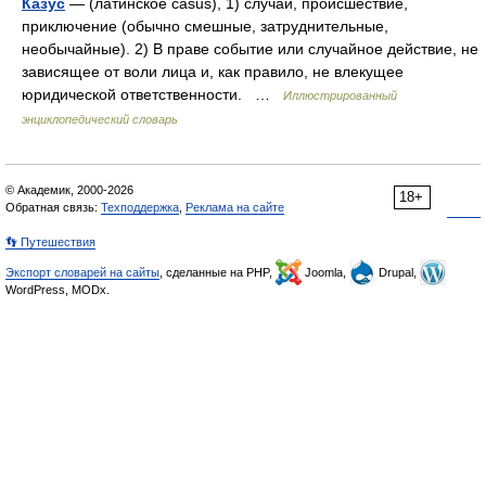
Казус
— (латинское casus), 1) случай, происшествие,
приключение (обычно смешные, затруднительные,
необычайные). 2) В праве событие или случайное действие, не
зависящее от воли лица и, как правило, не влекущее
юридической ответственности. …
Иллюстрированный
энциклопедический словарь
© Академик, 2000-2026
18+
Обратная связь:
Техподдержка
,
Реклама на сайте
👣 Путешествия
Экспорт словарей на сайты
, сделанные на PHP,
Joomla,
Drupal,
WordPress, MODx.