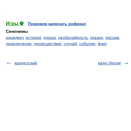
.
Игры ⚽
Поможем написать реферат
Синонимы
:
инцидент
,
история
,
курьез
,
необычайность
,
оказия
,
пассаж
,
приключение
,
происшествие
,
случай
,
событие
,
факт
казуистский
казус белли