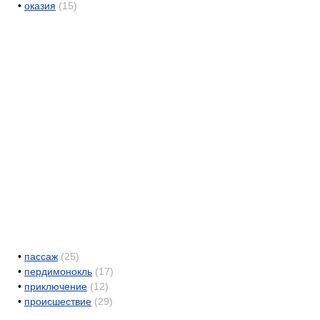
•
оказия
(15)
•
пассаж
(25)
•
пердимонокль
(17)
•
приключение
(12)
•
происшествие
(29)