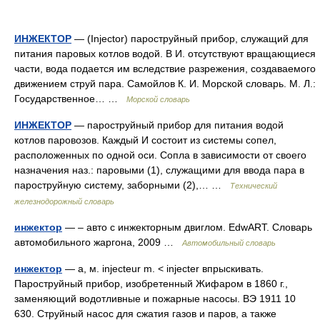
ИНЖЕКТОР
— (Injector) пароструйный прибор, служащий для
питания паровых котлов водой. В И. отсутствуют вращающиеся
части, вода подается им вследствие разрежения, создаваемого
движением струй пара. Самойлов К. И. Морской словарь. М. Л.:
Государственное… …
Морской словарь
ИНЖЕКТОР
— пароструйный прибор для питания водой
котлов паровозов. Каждый И состоит из системы сопел,
расположенных по одной оси. Сопла в зависимости от своего
назначения наз.: паровыми (1), служащими для ввода пара в
пароструйную систему, заборными (2),… …
Технический
железнодорожный словарь
инжектор
— – авто с инжекторным двиглом. EdwART. Словарь
автомобильного жаргона, 2009 …
Автомобильный словарь
инжектор
— а, м. injecteur m. < injecter впрыскивать.
Пароструйный прибор, изобретенный Жифаром в 1860 г.,
заменяющий водотливные и пожарные насосы. ВЭ 1911 10
630. Струйный насос для сжатия газов и паров, а также