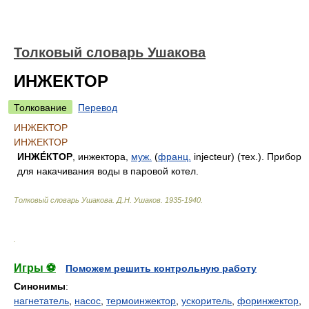
Толковый словарь Ушакова
ИНЖЕКТОР
Толкование
Перевод
ИНЖЕКТОР
ИНЖЕКТОР
ИНЖЕ́КТОР
, инжектора,
муж.
(
франц.
injecteur) (тех.). Прибор
для накачивания воды в паровой котел.
Толковый словарь Ушакова
.
Д.Н. Ушаков.
1935-1940
.
.
Игры ⚽
Поможем решить контрольную работу
Синонимы
:
нагнетатель
,
насос
,
термоинжектор
,
ускоритель
,
форинжектор
,