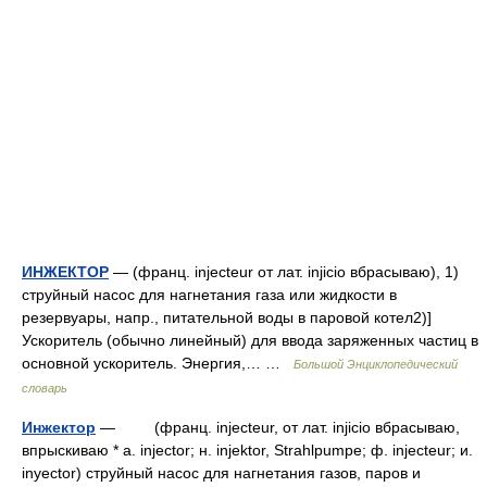
ИНЖЕКТОР
— (франц. injecteur от лат. injicio вбрасываю), 1)
струйный насос для нагнетания газа или жидкости в
резервуары, напр., питательной воды в паровой котел2)]
Ускоритель (обычно линейный) для ввода заряженных частиц в
основной ускоритель. Энергия,… …
Большой Энциклопедический
словарь
Инжектор
— (франц. injecteur, от лат. injicio вбрасываю,
впрыскиваю * a. injector; н. injektor, Strahlpumpe; ф. injecteur; и.
inyector) струйный насос для нагнетания газов, паров и