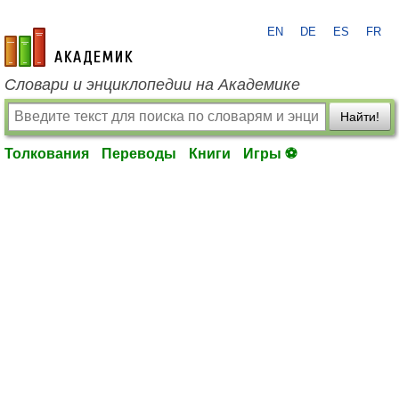
EN
DE
ES
FR
academic.ru
Словари и энциклопедии на Академике
Найти!
Толкования
Переводы
Книги
Игры ⚽