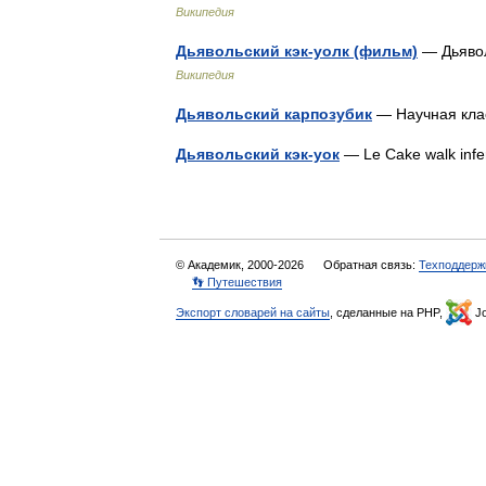
Википедия
Дьявольский кэк-уолк (фильм)
— Дьявол
Википедия
Дьявольский карпозубик
— Научная кл
Дьявольский кэк-уок
— Le Cake walk in
© Академик, 2000-2026
Обратная связь:
Техподдерж
👣 Путешествия
Экспорт словарей на сайты
, сделанные на PHP,
Jo