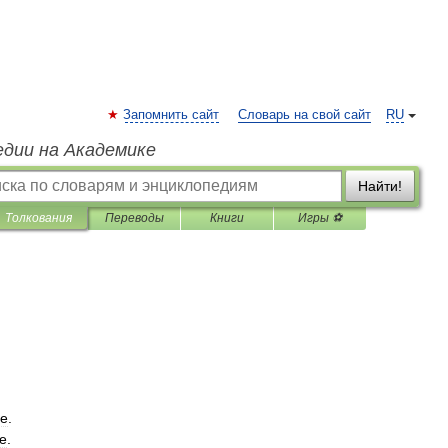
Запомнить сайт
Словарь на свой сайт
RU
едии на Академике
Найти!
Толкования
Переводы
Книги
Игры ⚽
ое
.
е
.