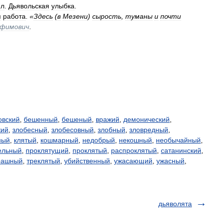
ел
.
Дьявольская
улыбка
.
я
работа
.
«
Здесь
(
в
Мезени
)
сырость
,
туманы
и
почти
фимович
.
овский
,
бешенный
,
бешеный
,
вражий
,
демонический
,
кий
,
злобесный
,
злобесовный
,
злобный
,
зловредный
,
ный
,
клятый
,
кошмарный
,
недобрый
,
некошный
,
необычайный
,
ельный
,
проклятущий
,
проклятый
,
распроклятый
,
сатанинский
,
рашный
,
треклятый
,
убийственный
,
ужасающий
,
ужасный
,
дьяволята