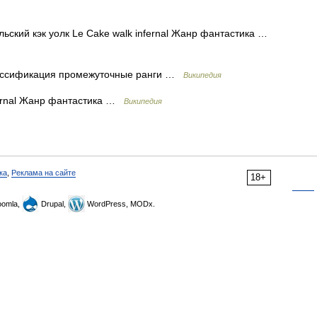
ьский кэк уолк Le Cake walk infernal Жанр фантастика …
ассификация промежуточные ранги …
Википедия
fernal Жанр фантастика …
Википедия
ка
,
Реклама на сайте
18+
omla,
Drupal,
WordPress, MODx.