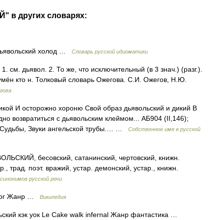
" в других словарях:
 дьявольский холод …
Словарь русской идиоматики
см. дьявол. 2. То же, что исключительный (в 3 знач.) (разг.).
умён кто н. Толковый словарь Ожегова. С.И. Ожегов, Н.Ю.
гова
кой И осторожно хороню Свой образ дьявольский и дикий В
но возвратиться с дьявольским клеймом... АБ904 (II,146);
 Судьбы, Звуки ангельской трубы.… …
Собственное имя в русской
СКИЙ, бесовский, сатанинский, чертовский, книжн.
, трад. поэт. вражий, устар. демонский, устар., книжн.
синонимов русской речи
nor Жанр …
Википедия
ский кэк уок Le Cake walk infernal Жанр фантастика …