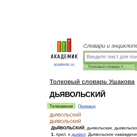
Словари и энциклоп
academic.ru
Толковый словарь Ушакова
Толковый словарь Ушакова
ДЬЯВОЛЬСКИЙ
Толкование
Перевод
ДЬЯВОЛЬСКИЙ
ДЬЯВОЛЬСКИЙ
ДЬЯ́ВОЛЬСКИЙ
,
дьявольская
,
дьявольск
1
.
прил
.
к
дьявол
.
Дьявольское
наваждени