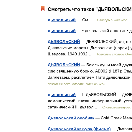
Смотреть что такое "ДЬЯВОЛЬСКИЙ
дьявольский
— См …
Словарь синонимов
дьявольский
— • дьявольский аппетит •
ДЬЯВОЛЬСКИЙ
— ДЬЯВОЛЬСКИЙ, ая, ое. 1. 
Дьявольские морозы. Дьявольски (нареч.) 
Шведова. 1949 1992 …
Толковый словарь Оже
ДЬЯВОЛЬСКИЙ
— Боюсь души моей двули
сию священную броню. АБ902 (I,187); Стыд
Заплетаем, расплетаем Нити дьявольской
поэзии XX века: словарь личных имён
дьявольский
— I. ДЬЯВОЛЬСКИЙ ДЬЯВОЛЬ
демонический, книжн. инфернальный, устар.
сатанический II. дьявол …
Словарь-тезаурус 
Дьявольский особняк
— Cold Creek Ma
Дьявольский кэк-уок (фильм)
— Дьяволь