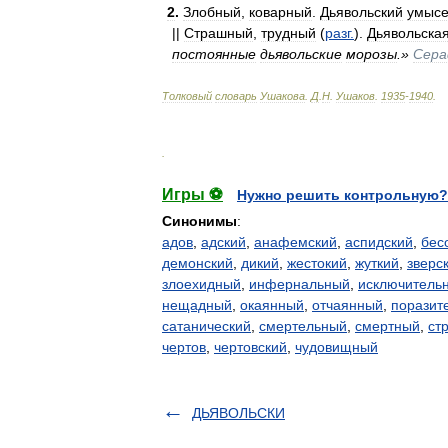
2
.
Злобный
,
коварный
.
Дьявольский
умыс
||
Страшный
,
трудный
(
разг
.
).
Дьявольска
постоянные
дьявольские
морозы
.»
Сера
Толковый
словарь
Ушакова
.
Д
.
Н
.
Ушаков
.
1935
-
1940
.
.
Игры ⚽
Нужно решить контрольную?
Синонимы
:
адов
,
адский
,
анафемский
,
аспидский
,
бес
демонский
,
дикий
,
жестокий
,
жуткий
,
зверс
злоехидный
,
инфернальный
,
исключитель
нещадный
,
окаянный
,
отчаянный
,
поразит
сатанический
,
смертельный
,
смертный
,
ст
чертов
,
чертовский
,
чудовищный
ДЬЯВОЛЬСКИ