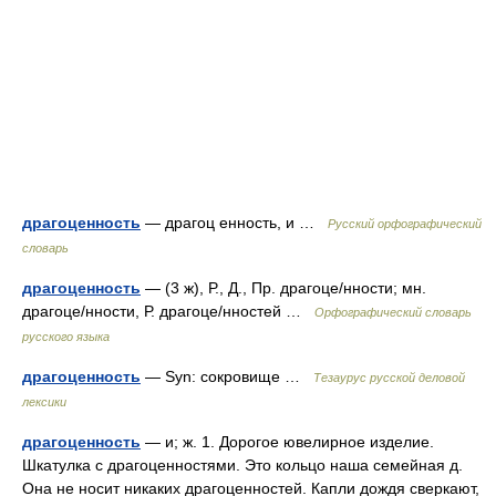
драгоценность
— драгоц енность, и …
Русский орфографический
словарь
драгоценность
— (3 ж), Р., Д., Пр. драгоце/нности; мн.
драгоце/нности, Р. драгоце/нностей …
Орфографический словарь
русского языка
драгоценность
— Syn: сокровище …
Тезаурус русской деловой
лексики
драгоценность
— и; ж. 1. Дорогое ювелирное изделие.
Шкатулка с драгоценностями. Это кольцо наша семейная д.
Она не носит никаких драгоценностей. Капли дождя сверкают,