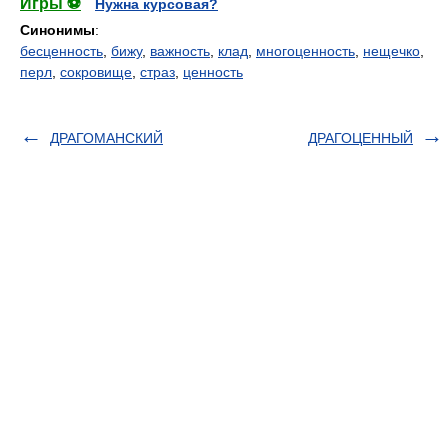
Игры ⚽
Нужна курсовая?
Синонимы
:
бесценность
,
бижу
,
важность
,
клад
,
многоценность
,
нещечко
,
перл
,
сокровище
,
страз
,
ценность
ДРАГОМАНСКИЙ
ДРАГОЦЕННЫЙ