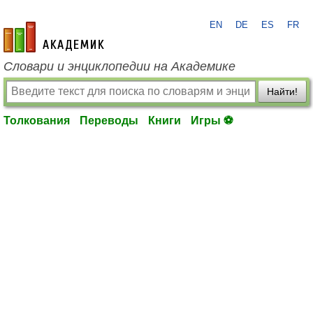
EN
DE
ES
FR
academic.ru
Словари и энциклопедии на Академике
Найти!
Толкования
Переводы
Книги
Игры ⚽