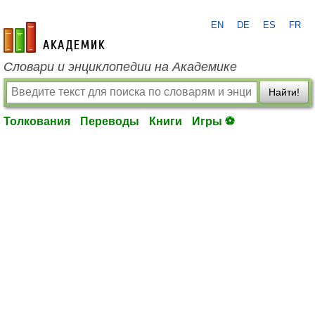
EN
DE
ES
FR
academic.ru
Словари и энциклопедии на Академике
Найти!
Толкования
Переводы
Книги
Игры ⚽