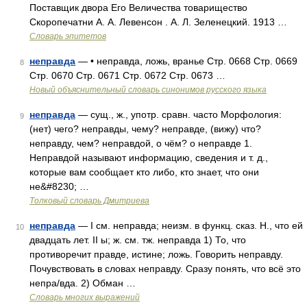
Поставщик двора Его Величества товарищество
Скоропечатни А. А. Левенсон . А. Л. Зеленецкий. 1913 …
Словарь эпитетов
неправда
— • неправда, ложь, вранье Стр. 0668 Стр. 0669
8
Стр. 0670 Стр. 0671 Стр. 0672 Стр. 0673 …
Новый объяснительный словарь синонимов русского языка
неправда
— сущ., ж., употр. сравн. часто Морфология:
9
(нет) чего? неправды, чему? неправде, (вижу) что?
неправду, чем? неправдой, о чём? о неправде 1.
Неправдой называют информацию, сведения и т. д.,
которые вам сообщает кто либо, кто знает, что они
не&#8230; …
Толковый словарь Дмитриева
неправда
— I см. неправда; неизм. в функц. сказ. Н., что ей
10
двадцать лет. II ы; ж. см. тж. неправда 1) То, что
противоречит правде, истине; ложь. Говорить неправду.
Почувствовать в словах неправду. Сразу понять, что всё это
непра/вда. 2) Обман …
Словарь многих выражений