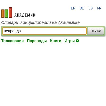
EN
DE
ES
FR
academic.ru
Словари и энциклопедии на Академике
Найти!
Толкования
Переводы
Книги
Игры ⚽