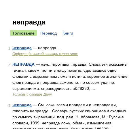
неправда
Толкование
Перевод
Книги
неправда
— неправда …
1
Орфографический словарь-справочник
НЕПРАВДА
— жен., ·противоп. правда. Слова эти искажены
2
·в·знач. своем, почти в нашу память, сделавшись одно
словами с выражением ложь и истина; коренное ж значение
слов правда и неправда заменено, не совсем удачно,
выражениями: справедливость и&#8230; …
Толковый словарь Даля
неправда
— См. ложь всеми правдами и неправдами,
3
говорить неправду... Словарь русских синонимов и сходных
по смыслу выражений. под. ред. Н. Абрамова, М.: Русские
словари, 1999. неправда ложь, обман, измышления,