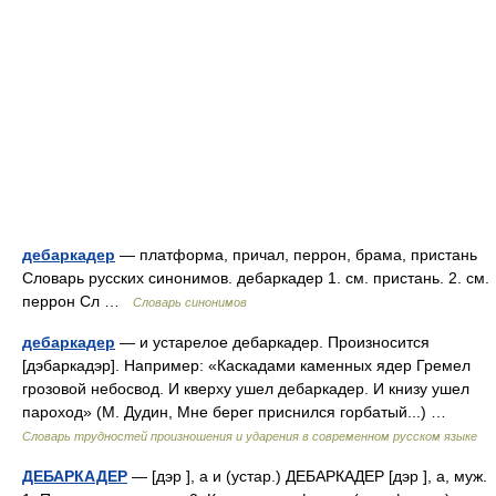
дебаркадер
— платформа, причал, перрон, брама, пристань
Словарь русских синонимов. дебаркадер 1. см. пристань. 2. см.
перрон Сл …
Словарь синонимов
дебаркадер
— и устарелое дебаркадер. Произносится
[дэбаркадэр]. Например: «Каскадами каменных ядер Гремел
грозовой небосвод. И кверху ушел дебаркадер. И книзу ушел
пароход» (М. Дудин, Мне берег приснился горбатый...) …
Словарь трудностей произношения и ударения в современном русском языке
ДЕБАРКАДЕР
— [дэр ], а и (устар.) ДЕБАРКАДЕР [дэр ], а, муж.