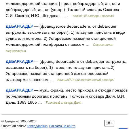
железнодорожной станции. | прил. дебаркадерный, ая, ое и
дебаркадерный, ая, ое (устар.). Толковый словарь Ожегова.
С.И. Ожегов, Н.Ю. Шведова.… …
Толковый словарь Ожегова
ДЕБАРКАДЕР
— (французское debarcadere, от debarquer
выгружать, высаживать на берег), 1) плавучая пристань в виде
судна или понтона. 2) Устаревшее название станционной
железнодорожной платформы с навесом …
Современная
энциклопедия
ДЕБАРКАДЕР
— (франц. debarcadere от debarquer выгружать,
высаживать на берег), 1) то же, что плавучая пристань.2)
Устаревшее название станционной железнодорожной
платформы с навесом …
Большой Энциклопедический словарь
ДЕБАРКАДЕР
— муж., франц. место прихода и отхода поездов
по железным дорогам; пристань. Толковый словарь Даля. В.И.
Даль. 1863 1866 …
Толковый словарь Даля
© Академик, 2000-2026
18+
Обратная связь:
Техподдержка
,
Реклама на сайте