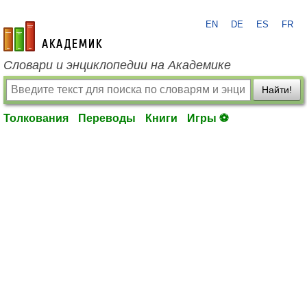
EN
DE
ES
FR
academic.ru
Словари и энциклопедии на Академике
Найти!
Толкования
Переводы
Книги
Игры ⚽