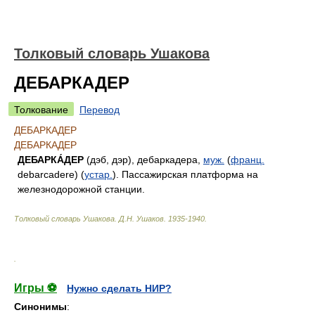
Толковый словарь Ушакова
ДЕБАРКАДЕР
Толкование
Перевод
ДЕБАРКАДЕР
ДЕБАРКАДЕР
ДЕБАРКА́ДЕР
(дэб, дэр), дебаркадера,
муж.
(
франц.
debarcadere) (
устар.
). Пассажирская платформа на
железнодорожной станции.
Толковый словарь Ушакова
.
Д.Н. Ушаков.
1935-1940
.
.
Игры ⚽
Нужно сделать НИР?
Синонимы
: