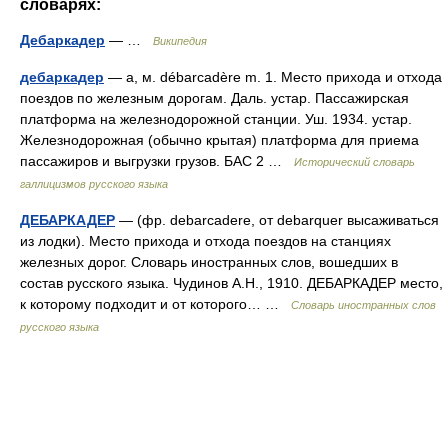
словарях:
Дебаркадер
— …
Википедия
дебаркадер
— а, м. débarcadère m. 1. Место прихода и отхода
поездов по железным дорогам. Даль. устар. Пассажирская
платформа на железнодорожной станции. Уш. 1934. устар.
Железнодорожная (обычно крытая) платформа для приема
пассажиров и выгрузки грузов. БАС 2 …
Исторический словарь
галлицизмов русского языка
ДЕБАРКАДЕР
— (фр. debarcadere, от debarquer высаживаться
из лодки). Место прихода и отхода поездов на станциях
железных дорог. Словарь иностранных слов, вошедших в
состав русского языка. Чудинов А.Н., 1910. ДЕБАРКАДЕР место,
к которому подходит и от которого… …
Словарь иностранных слов
русского языка