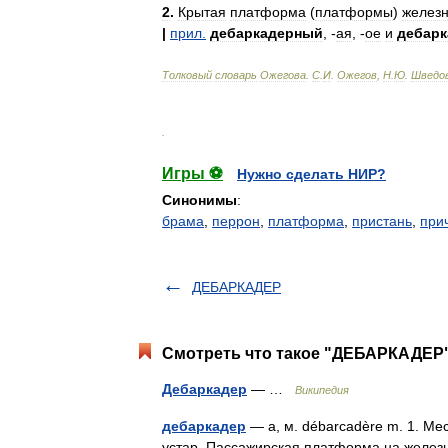
2
.
Крытая
платформа
(
платформы
)
желез
|
прил
.
дебаркадерный
, -
ая
, -
ое
и
дебар
Толковый
словарь
Ожегова
.
С
.
И
.
Ожегов
,
Н
.
Ю
.
Шведо
.
Игры ⚽
Нужно сделать НИР?
Синонимы
:
брама
,
перрон
,
платформа
,
пристань
,
при
ДЕБАРКАДЕР
Смотреть что такое "ДЕБАРКАДЕР"
Дебаркадер
— …
Википедия
дебаркадер
— а, м. débarcadère m. 1. Ме
устар. Пассажирская платформа на желез