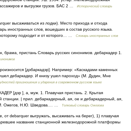
ассажиров и выгрузки грузов. БАС 2 …
Исторический словарь
rquer высаживаться из лодки). Место прихода и отхода
арь иностранных слов, вошедших в состав русского языка.
к которому подходит и от которого… …
Словарь иностранных слов
, брама, пристань Словарь русских синонимов. дебаркадер 1.
синонимов
роизносится [дэбаркадэр]. Например: «Каскадами каменных
 ушел дебаркадер. И книзу ушел пароход» (М. Дудин, Мне
удностей произношения и ударения в современном русском языке
КАДЕР [дэр ], а, муж. 1. Плавучая пристань. 2. Крытая
танции. | прил. дебаркадерный, ая, ое и дебаркадерный, ая,
С.И. Ожегов, Н.Ю. Шведова.… …
Толковый словарь Ожегова
 от debarquer выгружать, высаживать на берег), 1) плавучая
Устаревшее название станционной железнодорожной платформы