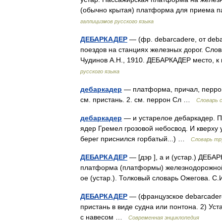
(обычно крытая) платформа для приема п
галлицизмов русского языка
ДЕБАРКАДЕР
— (фр. debarcadere, от deba
поездов на станциях железных дорог. Слов
Чудинов А.Н., 1910. ДЕБАРКАДЕР место, 
русского языка
дебаркадер
— платформа, причал, перрон
см. пристань. 2. см. перрон Сл …
Словарь 
дебаркадер
— и устарелое дебаркадер. П
ядер Гремел грозовой небосвод. И кверху
берег приснился горбатый...) …
Словарь тр
ДЕБАРКАДЕР
— [дэр ], а и (устар.) ДЕБАР
платформа (платформы) железнодорожной с
ое (устар.). Толковый словарь Ожегова. 
ДЕБАРКАДЕР
— (французское debarcadere,
пристань в виде судна или понтона. 2) 
с навесом …
Современная энциклопедия