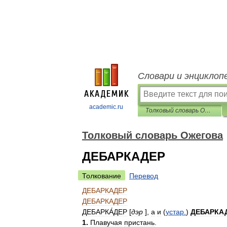
Словари и энциклоп
academic.ru
Толковый словарь Ожегова
Толковый словарь Ожегова
ДЕБАРКАДЕР
Толкование
Перевод
ДЕБАРКАДЕР
ДЕБАРКАДЕР
ДЕБАРКА́ДЕР
[
дэр
],
а
и
(
устар
.
)
ДЕБАРКА
1
.
Плавучая
пристань
.