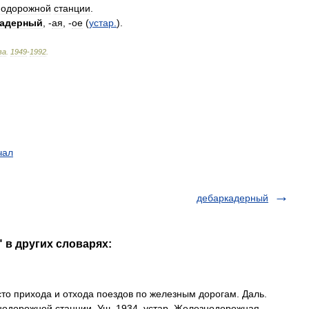
нодорожной
станции
.
кадерный
, -
ая
, -
ое
(
устар
.
).
ва
.
1949
-
1992
.
чал
дебаркадерный
 в других словарях:
сто прихода и отхода поездов по железным дорогам. Даль.
нодорожной станции. Уш. 1934. устар. Железнодорожная