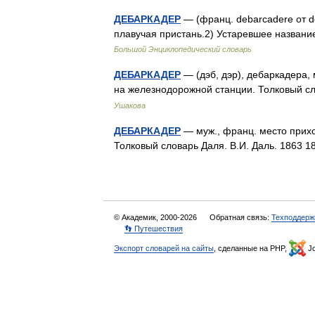
ДЕБАРКАДЕР
— (франц. debarcadere от de
плавучая пристань.2) Устаревшее назва
Большой Энциклопедический словарь
ДЕБАРКАДЕР
— (дэб, дэр), дебаркадера, 
на железнодорожной станции. Толковый с
Ушакова
ДЕБАРКАДЕР
— муж., франц. место прихо
Толковый словарь Даля. В.И. Даль. 1863
© Академик, 2000-2026
Обратная связь:
Техподдерж
👣 Путешествия
Экспорт словарей на сайты
, сделанные на PHP,
Jo