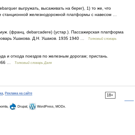
barquer выгружать, высаживать на берег), 1) то же, что
ние станционной железнодорожной платформы с навесом …
муж. (франц. debarcadere) (устар.). Пассажирская платформа
ловарь Ушакова. Д.Н. Ушаков. 1935 1940 …
Толковый словарь
да и отхода поездов по железным дорогам; пристань.
 1866 …
Толковый словарь Даля
ка
,
Реклама на сайте
18+
omla,
Drupal,
WordPress, MODx.