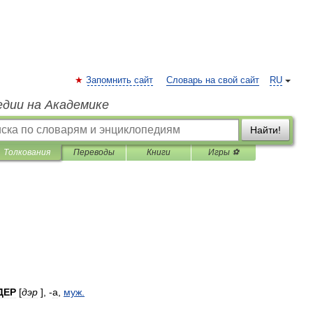
Запомнить сайт
Словарь на свой сайт
RU
едии на Академике
Найти!
Толкования
Переводы
Книги
Игры ⚽
ДЕР
[
дэр
], -
а
,
муж
.