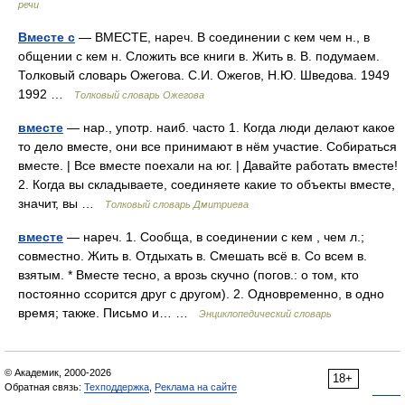
речи
Вместе с
— ВМЕСТЕ, нареч. В соединении с кем чем н., в
общении с кем н. Сложить все книги в. Жить в. В. подумаем.
Толковый словарь Ожегова. С.И. Ожегов, Н.Ю. Шведова. 1949
1992 …
Толковый словарь Ожегова
вместе
— нар., употр. наиб. часто 1. Когда люди делают какое
то дело вместе, они все принимают в нём участие. Собираться
вместе. | Все вместе поехали на юг. | Давайте работать вместе!
2. Когда вы складываете, соединяете какие то объекты вместе,
значит, вы …
Толковый словарь Дмитриева
вместе
— нареч. 1. Сообща, в соединении с кем , чем л.;
совместно. Жить в. Отдыхать в. Смешать всё в. Со всем в.
взятым. * Вместе тесно, а врозь скучно (погов.: о том, кто
постоянно ссорится друг с другом). 2. Одновременно, в одно
время; также. Письмо и… …
Энциклопедический словарь
© Академик, 2000-2026
18+
Обратная связь:
Техподдержка
,
Реклама на сайте