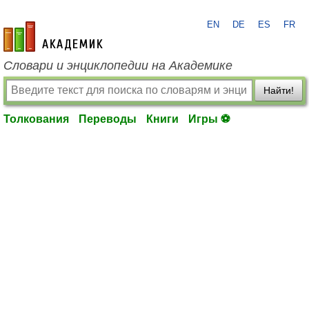
EN
DE
ES
FR
academic.ru
Словари и энциклопедии на Академике
Найти!
Толкования
Переводы
Книги
Игры ⚽