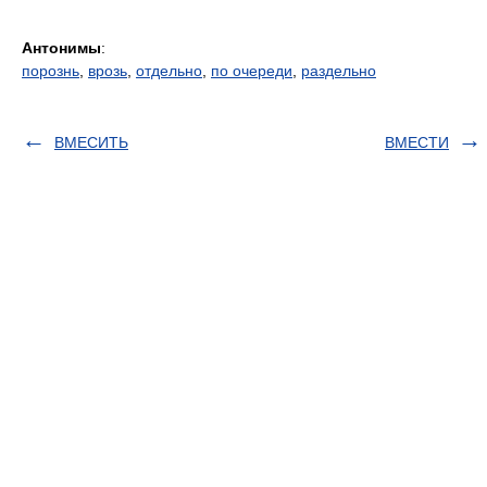
Антонимы
:
порознь
,
врозь
,
отдельно
,
по очереди
,
раздельно
ВМЕСИТЬ
ВМЕСТИ