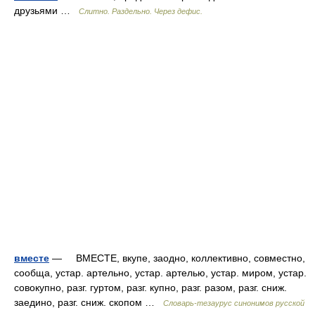
друзьями …
Слитно. Раздельно. Через дефис.
вместе
— ВМЕСТЕ, вкупе, заодно, коллективно, совместно,
сообща, устар. артельно, устар. артелью, устар. миром, устар.
совокупно, разг. гуртом, разг. купно, разг. разом, разг. сниж.
заедино, разг. сниж. скопом …
Словарь-тезаурус синонимов русской