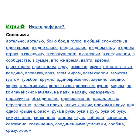
.
Игры ⚽
Нужен реферат?
Синонимы
:
артельно
,
артелью
,
бок о бок
,
в голос
,
в общей сложности
,
в
одно время
,
в одно слово
,
в одно целое
,
в одном ряду
,
в одном
строю
,
в складчину
,
в совокупности
,
в согласии
,
в соединении
,
в
сообществе
,
в сумме
,
в то же время
,
вапти
,
вдвоем
,
вдевятером
,
вдесятером
,
вдруг
,
включая
,
вкупе
,
вместе взятые
,
воедино
,
вповалку
,
враз
,
всем миром
,
всем скопом
,
гамузом
,
гуртом
,
гурьбой
,
дружно
,
единовременно
,
заедино
,
заодно
,
зараз
,
коллегиально
,
коллективно
,
колхозом
,
купно
,
миром
,
на
компанейских началах
,
на паях
,
наряду
,
нераздельно
,
неразлучно
,
объединенно
,
одновременно
,
параллельно
,
перекрестно
,
плечо в плечо
,
плечо к плечу
,
плечом к плечу
,
под
одной крышей
,
разом
,
рука в руке
,
рука в руку
,
рука об руку
,
симультанно
,
синхронно
,
скопом
,
скупь
,
соборно
,
совместно
,
совокупно
,
соединенно
,
соединенными усилиями
,
сообща
,
сразу
,
хором