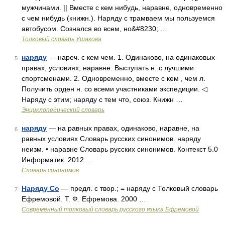
мужчинами. || Вместе с кем нибудь, наравне, одновременно
с чем нибудь (книжн.). Наряду с трамваем мы пользуемся
автобусом. Сознался во всем, но&#8230; …
Толковый словарь Ушакова
наряду
— нареч. с кем чем. 1. Одинаково, на одинаковых
5
правах, условиях; наравне. Выступать н. с лучшими
спортсменами. 2. Одновременно, вместе с кем , чем л.
Получить орден н. со всеми участниками экспедиции. ◁
Наряду с этим; наряду с тем что, союз. Книжн …
Энциклопедический словарь
наряду
— на равных правах, одинаково, наравне, на
6
равных условиях Словарь русских синонимов. наряду
неизм. • наравне Словарь русских синонимов. Контекст 5.0
Информатик. 2012 …
Словарь синонимов
Наряду Со
— предл. с твор.; = наряду с Толковый словарь
7
Ефремовой. Т. Ф. Ефремова. 2000 …
Современный толковый словарь русского языка Ефремовой