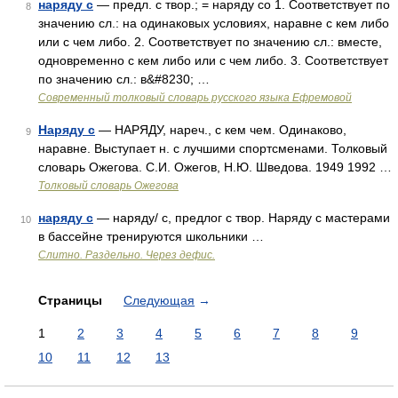
наряду с
— предл. с твор.; = наряду со 1. Соответствует по
8
значению сл.: на одинаковых условиях, наравне с кем либо
или с чем либо. 2. Соответствует по значению сл.: вместе,
одновременно с кем либо или с чем либо. 3. Соответствует
по значению сл.: в&#8230; …
Современный толковый словарь русского языка Ефремовой
Наряду с
— НАРЯДУ, нареч., с кем чем. Одинаково,
9
наравне. Выступает н. с лучшими спортсменами. Толковый
словарь Ожегова. С.И. Ожегов, Н.Ю. Шведова. 1949 1992 …
Толковый словарь Ожегова
наряду с
— наряду/ с, предлог с твор. Наряду с мастерами
10
в бассейне тренируются школьники …
Слитно. Раздельно. Через дефис.
Страницы
Следующая
→
1
2
3
4
5
6
7
8
9
10
11
12
13