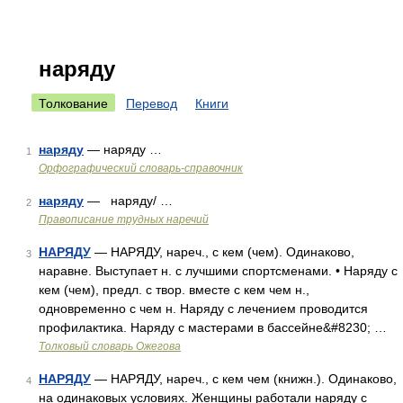
наряду
Толкование
Перевод
Книги
наряду
— наряду …
1
Орфографический словарь-справочник
наряду
— наряду/ …
2
Правописание трудных наречий
НАРЯДУ
— НАРЯДУ, нареч., с кем (чем). Одинаково,
3
наравне. Выступает н. с лучшими спортсменами. • Наряду с
кем (чем), предл. с твор. вместе с кем чем н.,
одновременно с чем н. Наряду с лечением проводится
профилактика. Наряду с мастерами в бассейне&#8230; …
Толковый словарь Ожегова
НАРЯДУ
— НАРЯДУ, нареч., с кем чем (книжн.). Одинаково,
4
на одинаковых условиях. Женщины работали наряду с