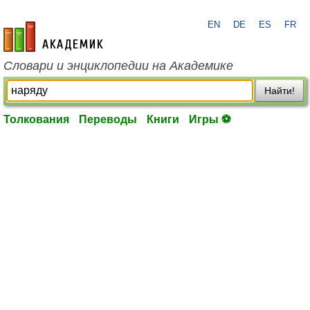
EN
DE
ES
FR
academic.ru
Словари и энциклопедии на Академике
Найти!
Толкования
Переводы
Книги
Игры ⚽