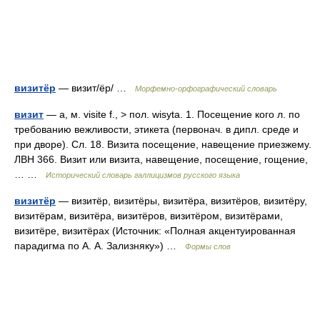
визитёр
— визит/ёр/ …
Морфемно-орфографический словарь
визит
— а, м. visite f., > пол. wisyta. 1. Посещение кого л. по
требованию вежливости, этикета (первонач. в дипл. среде и
при дворе). Сл. 18. Визита посещение, навещение приезжему.
ЛВН 366. Визит или визита, навещение, посещение, гощение,
… …
Исторический словарь галлицизмов русского языка
визитёр
— визитёр, визитёры, визитёра, визитёров, визитёру,
визитёрам, визитёра, визитёров, визитёром, визитёрами,
визитёре, визитёрах (Источник: «Полная акцентуированная
парадигма по А. А. Зализняку») …
Формы слов