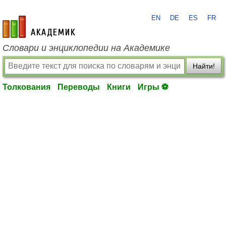
EN
DE
ES
FR
academic.ru
Словари и энциклопедии на Академике
Найти!
Толкования
Переводы
Книги
Игры ⚽