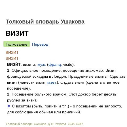
Толковый словарь Ушакова
ВИЗИТ
Толкование
Перевод
ВИЗИТ
ВИЗИТ
ВИЗИ́Т
, визита,
муж.
(
франц.
visite).
1.
Официальное посещение; посещение знакомых. Визит
французской эскадры в Лондон. Праздничные визиты. Сделать
визит (нанести визит
газет.
). Отдать визит (сделать ответное
посещение).
2.
Посещение больного врачом. Этот доктор берет десять
рублей за визит.
❖
С визитом (быть, прийти и т.п.) - о посещении не запросто,
для соблюдения обычая или приличий.
Толковый словарь Ушакова
.
Д.Н. Ушаков.
1935-1940
.