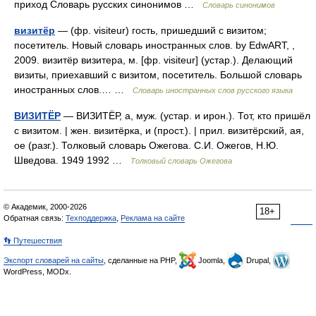
приход Словарь русских синонимов …
Словарь синонимов
визитёр
— (фр. visiteur) гость, пришедший с визитом;
посетитель. Новый словарь иностранных слов. by EdwART, ,
2009. визитёр визитера, м. [фр. visiteur] (устар.). Делающий
визиты, приехавший с визитом, посетитель. Большой словарь
иностранных слов.… …
Словарь иностранных слов русского языка
ВИЗИТЁР
— ВИЗИТЁР, а, муж. (устар. и ирон.). Тот, кто пришёл
с визитом. | жен. визитёрка, и (прост.). | прил. визитёрский, ая,
ое (разг.). Толковый словарь Ожегова. С.И. Ожегов, Н.Ю.
Шведова. 1949 1992 …
Толковый словарь Ожегова
© Академик, 2000-2026
18+
Обратная связь:
Техподдержка
,
Реклама на сайте
👣 Путешествия
Экспорт словарей на сайты
, сделанные на PHP,
Joomla,
Drupal,
WordPress, MODx.