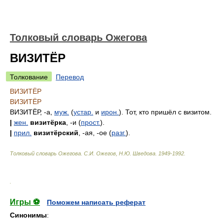
Толковый словарь Ожегова
ВИЗИТЁР
Толкование
Перевод
ВИЗИТЁР
ВИЗИТЁР
ВИЗИТЁР, -а,
муж.
(
устар.
и
ирон.
). Тот, кто пришёл с визитом.
|
жен.
визитёрка
, -и (
прост.
).
|
прил.
визитёрский
, -ая, -ое (
разг.
).
Толковый словарь Ожегова
.
С.И. Ожегов, Н.Ю. Шведова.
1949-1992
.
.
Игры ⚽
Поможем написать реферат
Синонимы
: