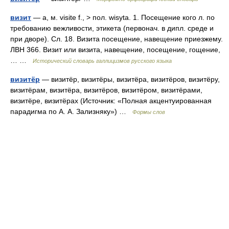
визит
— а, м. visite f., > пол. wisyta. 1. Посещение кого л. по
требованию вежливости, этикета (первонач. в дипл. среде и
при дворе). Сл. 18. Визита посещение, навещение приезжему.
ЛВН 366. Визит или визита, навещение, посещение, гощение,
… …
Исторический словарь галлицизмов русского языка
визитёр
— визитёр, визитёры, визитёра, визитёров, визитёру,
визитёрам, визитёра, визитёров, визитёром, визитёрами,
визитёре, визитёрах (Источник: «Полная акцентуированная
парадигма по А. А. Зализняку») …
Формы слов