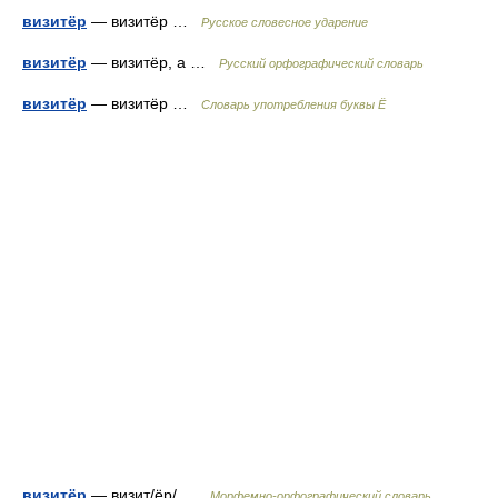
визитёр
— визитёр …
Русское словесное ударение
визитёр
— визитёр, а …
Русский орфографический словарь
визитёр
— визитёр …
Словарь употребления буквы Ё
визитёр
— визит/ёр/ …
Морфемно-орфографический словарь