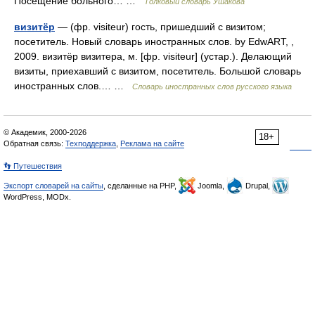
Посещение больного… …
Толковый словарь Ушакова
визитёр
— (фр. visiteur) гость, пришедший с визитом;
посетитель. Новый словарь иностранных слов. by EdwART, ,
2009. визитёр визитера, м. [фр. visiteur] (устар.). Делающий
визиты, приехавший с визитом, посетитель. Большой словарь
иностранных слов.… …
Словарь иностранных слов русского языка
© Академик, 2000-2026
18+
Обратная связь:
Техподдержка
,
Реклама на сайте
👣 Путешествия
Экспорт словарей на сайты
, сделанные на PHP,
Joomla,
Drupal,
WordPress, MODx.