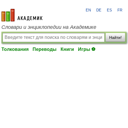
EN
DE
ES
FR
academic.ru
Словари и энциклопедии на Академике
Найти!
Толкования
Переводы
Книги
Игры ⚽