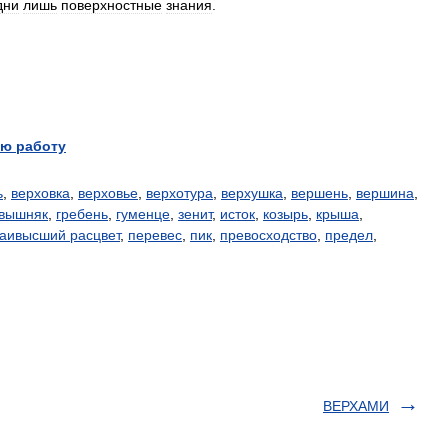
дни
лишь
поверхностные
знания
.
ю работу
ь
,
верховка
,
верховье
,
верхотура
,
верхушка
,
вершень
,
вершина
,
вышняк
,
гребень
,
гуменце
,
зенит
,
исток
,
козырь
,
крыша
,
аивысший расцвет
,
перевес
,
пик
,
превосходство
,
предел
,
ВЕРХАМИ