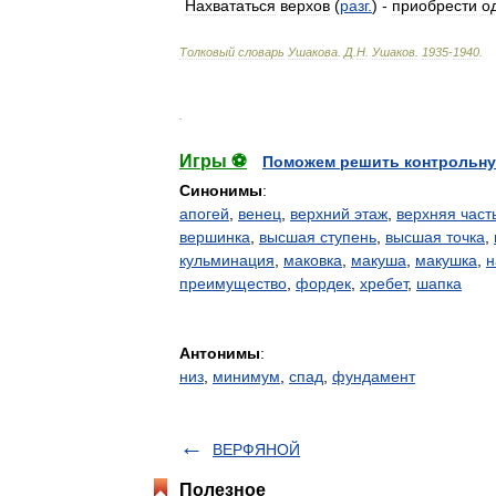
Нахвататься
верхов
(
разг
.
) -
приобрести
о
Толковый
словарь
Ушакова
.
Д
.
Н
.
Ушаков
.
1935
-
1940
.
.
Игры ⚽
Поможем решить контрольну
Синонимы
:
апогей
,
венец
,
верхний этаж
,
верхняя част
вершинка
,
высшая ступень
,
высшая точка
,
кульминация
,
маковка
,
макуша
,
макушка
,
н
преимущество
,
фордек
,
хребет
,
шапка
Антонимы
:
низ
,
минимум
,
спад
,
фундамент
ВЕРФЯНОЙ
Полезное