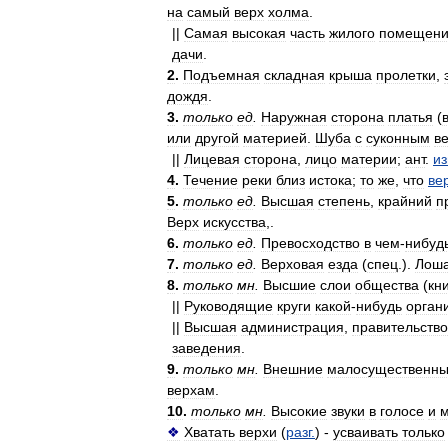
на
самый
верх
холма
.
||
Самая
высокая
часть
жилого
помещен
дачи
.
2
.
Подъемная
складная
крыша
пролетки
,
дождя
.
3
.
только
ед
.
Наружная
сторона
платья
(
или
другой
материей
.
Шуба
с
суконным
в
||
Лицевая
сторона
,
лицо
материи
;
ант
.
из
4
.
Течение
реки
близ
истока
;
то
же
,
что
ве
5
.
только
ед
.
Высшая
степень
,
крайний
п
Верх
искусства
,.
6
.
только
ед
.
Превосходство
в
чем
-
нибуд
7
.
только
ед
.
Верховая
езда
(
спец
.).
Лош
8
.
только
мн
.
Высшие
слои
общества
(
кн
||
Руководящие
круги
какой
-
нибудь
орган
||
Высшая
администрация
,
правительство
заведения
.
9
.
только
мн
.
Внешние
малосущественн
верхам
.
10
.
только
мн
.
Высокие
звуки
в
голосе
и
м
❖
Хватать
верхи
(
разг
.
) -
усваивать
только