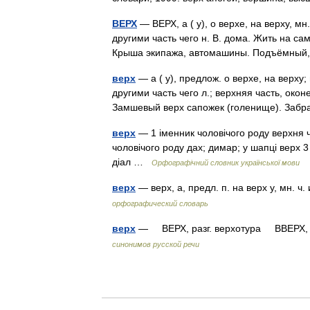
ВЕРХ
— ВЕРХ, а ( у), о верхе, на верху, м
другими часть чего н. В. дома. Жить на сам
Крыша экипажа, автомашины. Подъёмный
верх
— а ( у), предлож. о верхе, на верху
другими часть чего л.; верхняя часть, оконе
Замшевый верх сапожек (голенище). Заб
верх
— 1 іменник чоловічого роду верхня ча
чоловічого роду дах; димар; у шапці верх
діал …
Орфографічний словник української мови
верх
— верх, а, предл. п. на верх у, мн. 
орфографический словарь
верх
— ВЕРХ, разг. верхотура ВВЕРХ, 
синонимов русской речи