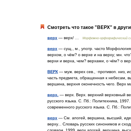
Смотреть что такое "ВЕРХ" в други
верх
— верх/ …
Морфемно-орфографический с
верх
— сущ., м., употр. часто Морфология: 
верхом, о чём? о верхе и на верху; мн. что
верхи и верха, чем? верхами, о чём? о 
ВЕРХ
— муж. верех сев., ·противоп. низ, и
часть предмета, обращенная к небесам, вы
вершина, верхня оконечность чего. Вер
верх.
— верх. Верх. верхний верховный ве
русского языка. С. Пб.: Политехника, 1997
современного русского языка. С. Пб.: По
верх
— См. апогей, вершина, высший, идеал
верху... Словарь русских синонимов и схо
словари, 1999. верх апогей, вершина, в