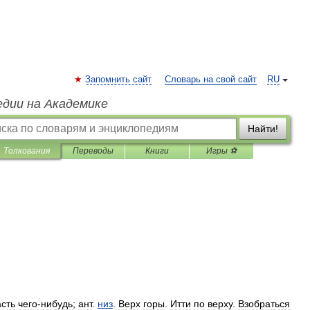
Запомнить сайт
Словарь на свой сайт
RU
едии на Академике
Найти!
Толкования
Переводы
Книги
Игры ⚽
асть
чего
-
нибудь
;
ант
.
низ
.
Верх
горы
.
Итти
по
верху
.
Взобраться