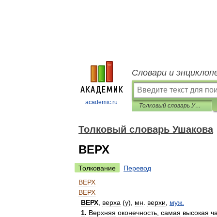
Словари и энциклоп
academic.ru
Толковый словарь Ушакова
Толковый словарь Ушакова
ВЕРХ
Толкование
Перевод
ВЕРХ
ВЕРХ
ВЕРХ
,
верха
(
у
),
мн
.
верхи
,
муж
.
1
.
Верхняя
оконечность
,
самая
высокая
ч