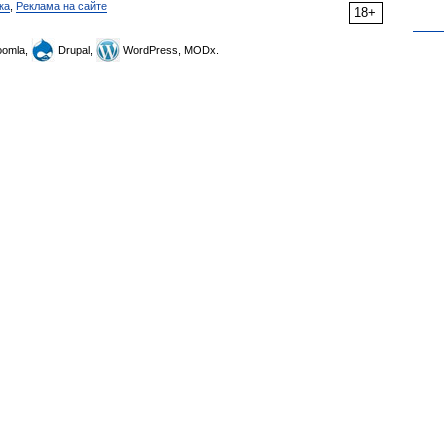
ка
,
Реклама на сайте
18+
omla,
Drupal,
WordPress, MODx.