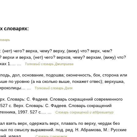
х словарях:
ловарь
(нет) чего? верха, чему? верху, (вижу) что? верх, чем?
? верхи и верха, (нет) чего? верхов, чему? верхам, (вижу) что?
верхах 1.… …
Толковый словарь Дмитриева
сподь, дол, основание, подошва; оконечность, бок, сторона или
ше по уровню (а на сколько выше, покажет отвес); верхушка,
х мироколицы… …
Толковый словарь Даля
рх. Словарь: С. Фадеев. Словарь сокращений современного
. 527 с. Верх. Словарь: С. Фадеев. Словарь сокращений
литехника, 1997. 527 с.… …
Словарь сокращений и аббревиатур
 взять верх, одержать верх, плавать по верху, чердак без
дных по смыслу выражений. под. ред. Н. Абрамова, М.: Русские
ысший, идеал,… …
Словарь синонимов