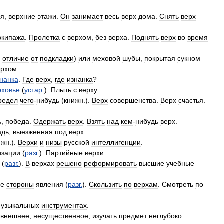
ия
,
верхние
этажи
.
Он
занимает
весь
верх
дома
.
Снять
верх
экипажа
.
Пролетка
с
верхом
,
без
верха
.
Поднять
верх
во
время
в
отличие
от
подкладки
)
или
меховой
шубы
,
покрытая
сукном
ерхом
.
нанка
.
Где
верх
,
где
изнанка
?
рховье
(
устар
.
).
Плыть
с
верху
.
редел
чего
-
нибудь
(
книжн
.).
Верх
совершенства
.
Верх
счастья
.
ь
,
победа
.
Одержать
верх
.
Взять
над
кем
-
нибудь
верх
.
адь
,
выезженная
под
верх
.
ижн
.).
Верхи
и
низы
русской
интеллигенции
.
изации
(
разг
.
).
Партийные
верхи
.
(
разг
.
).
В
верхах
решено
реформировать
высшие
учебные
ые
стороны
явления
(
разг
.
).
Скользить
по
верхам
.
Смотреть
по
узыкальных
инструментах
.
внешнее
,
несущественное
,
изучать
предмет
неглубоко
.