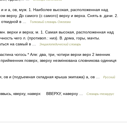
н. и и а, ов, муж. 1. Наиболее высокая, расположенная над
ом верху. До самого (с самого) верху и верха. Снять в. дачи. 2.
, откидной в …
Толковый словарь Ожегова
; мн. верхи и верха; м. 1. Самая высокая, расположенная над
чность чего л. (противоп.: низ). В. дома, горы, мачты.
раться на самый в …
Энциклопедический словарь
стина чогось * Але: два, три, чотири верхи верх 2 іменник
 3 прийменник поверх, зверху незмінювана словникова одиниця
ч. и, ов и (подъемная складная крыша экипажа) а, ов …
Русский
ввысь, кверху, наверх ВВЕРХУ, наверху …
Словарь-тезаурус