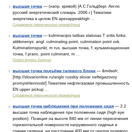
высшая точка
— (напр. кривой) [А.С.Гольдберг. Англо
3
русский энергетический словарь. 2006 г.] Тематики
энергетика в целом EN apexappeakhigh …
Справочник технического переводчика
высшая точка
— kulminacijos taškas statusas T sritis fizika
4
atitikmenys: angl. culminating point; culmination point vok.
Kulminationspunkt, m rus. высшая точка, f; кульминационная
точка, f pranc. point culminant, m …
Fizikos terminų žodynas
высшая точка подъёма талевого блока
— &mdash;
5
[http://slovarionline.ru/anglo russkiy slovar neftegazovoy
promyishlennosti/] Тематики нефтегазовая промышленность
EN upper pickup …
Справочник технического переводчика
высшая точка наблюдения при положении сидя
— 2.2
6
высшая точка наблюдения при положении сидя (high eye
position): Позиция на высоте 840 мм от линии пересечения
горизонтальной поверхности нагруженного сиденья и
спинки сиденья, на расстоянии 400 мм от центра рулевого