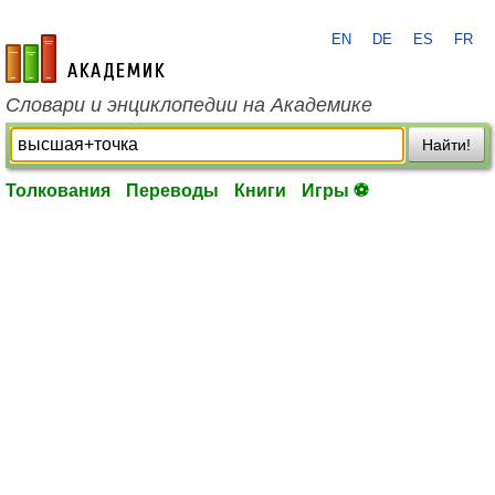
EN
DE
ES
FR
academic.ru
Словари и энциклопедии на Академике
Найти!
Толкования
Переводы
Книги
Игры ⚽