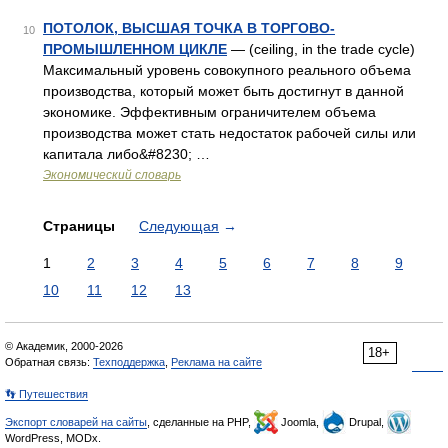
ПОТОЛОК, ВЫСШАЯ ТОЧКА В ТОРГОВО-
10
ПРОМЫШЛЕННОМ ЦИКЛЕ
— (ceiling, in the trade cycle)
Максимальный уровень совокупного реального объема
производства, который может быть достигнут в данной
экономике. Эффективным ограничителем объема
производства может стать недостаток рабочей силы или
капитала либо&#8230; …
Экономический словарь
Страницы
Следующая
→
1
2
3
4
5
6
7
8
9
10
11
12
13
© Академик, 2000-2026
18+
Обратная связь:
Техподдержка
,
Реклама на сайте
👣 Путешествия
Экспорт словарей на сайты
, сделанные на PHP,
Joomla,
Drupal,
WordPress, MODx.