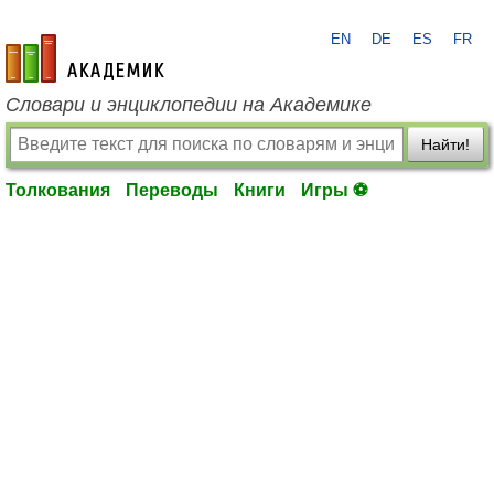
EN
DE
ES
FR
academic.ru
Словари и энциклопедии на Академике
Найти!
Толкования
Переводы
Книги
Игры ⚽