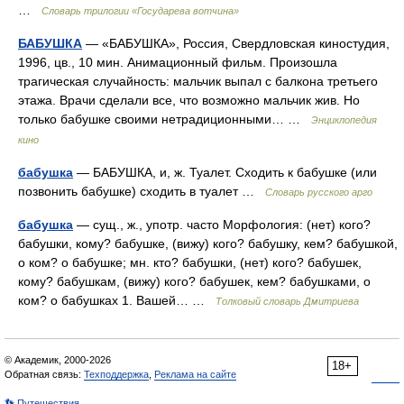
…
Словарь трилогии «Государева вотчина»
БАБУШКА
— «БАБУШКА», Россия, Свердловская киностудия,
1996, цв., 10 мин. Анимационный фильм. Произошла
трагическая случайность: мальчик выпал с балкона третьего
этажа. Врачи сделали все, что возможно мальчик жив. Но
только бабушке своими нетрадиционными… …
Энциклопедия
кино
бабушка
— БАБУШКА, и, ж. Туалет. Сходить к бабушке (или
позвонить бабушке) сходить в туалет …
Словарь русского арго
бабушка
— сущ., ж., употр. часто Морфология: (нет) кого?
бабушки, кому? бабушке, (вижу) кого? бабушку, кем? бабушкой,
о ком? о бабушке; мн. кто? бабушки, (нет) кого? бабушек,
кому? бабушкам, (вижу) кого? бабушек, кем? бабушками, о
ком? о бабушках 1. Вашей… …
Толковый словарь Дмитриева
© Академик, 2000-2026
18+
Обратная связь:
Техподдержка
,
Реклама на сайте
👣 Путешествия