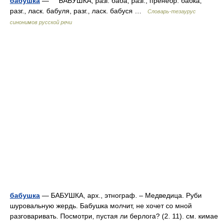
бабушка
— БАБУШКА, разг. баба, разг., пренебр. бабка,
разг., ласк. бабуля, разг., ласк. бабуся …
Словарь-тезаурус
синонимов русской речи
бабушка
— БАБУШКА, арх., этнограф. – Медведица. Руби
шуровальную жердь. Бабушка молчит, не хочет со мной
разговаривать. Посмотри, пустая ли берлога? (2. 11). см. кимае