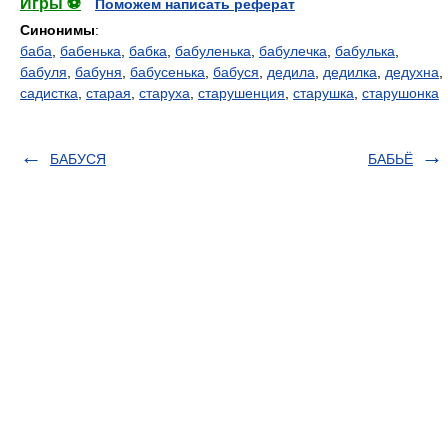
Игры ⚽
Поможем написать реферат
Синонимы
:
баба
,
бабенька
,
бабка
,
бабуленька
,
бабулечка
,
бабулька
,
бабуля
,
бабуня
,
бабусенька
,
бабуся
,
дедила
,
дедилка
,
дедухна
,
садистка
,
старая
,
старуха
,
старушенция
,
старушка
,
старушонка
БАБУСЯ
БАБЬЁ