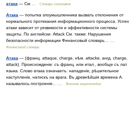
атака
— См …
Словарь синонимов
Атака
— попытка злоумышленника вызвать отклонения от
нормального протекания информационного процесса. Успех
атаки зависит от уязвимости и эффективности системы
защиты. По английски: Attack См. также: Нарушения
безопасности информации Финансовый словарь… …
Финансовый словарь
Атака
— (франц. attaque, charge, нѣм. attacke, ангд. charge,
attack). Происхожденіе: съ франц. или итал., вообще съ лат.
языка. Слово атака означаетъ: нападеніе, рѣшительное
наступленіе, натискъ на врага. Въ древнѣйшія времена А.
называлось построеніе… …
Военная энциклопедия