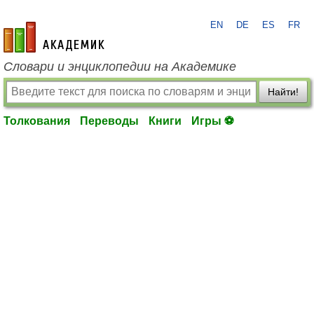
EN
DE
ES
FR
academic.ru
Словари и энциклопедии на Академике
Найти!
Толкования
Переводы
Книги
Игры ⚽