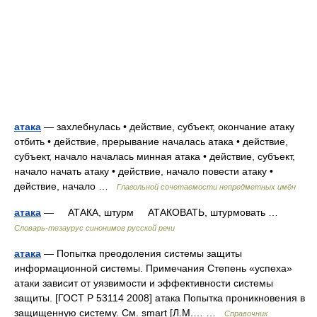
атака
— захлебнулась • действие, субъект, окончание атаку
отбить • действие, прерывание началась атака • действие,
субъект, начало началась минная атака • действие, субъект,
начало начать атаку • действие, начало повести атаку •
действие, начало …
Глагольной сочетаемости непредметных имён
атака
— АТАКА, штурм АТАКОВАТЬ, штурмовать …
Словарь-тезаурус синонимов русской речи
атака
— Попытка преодоления системы защиты
информационной системы. Примечания Степень «успеха»
атаки зависит от уязвимости и эффективности системы
защиты. [ГОСТ Р 53114 2008] атака Попытка проникновения в
защищенную систему. См. smart [Л.М.… …
Справочник