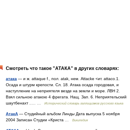
Смотреть что такое "АТАКА" в других словарях:
атака
— и ж. attaque f., пол. atak, нем. Attacke <ит. attaco.1.
Осада и штурм крепости. Сл. 18. Атака осада городовая, и
наступление на неприятеля везде на земли и море. ЛВН 2.
Взял сильною атакою 4 фрегата. Нащ. Зап. 6. Неприятельский
шаутбенахт ..… …
Исторический словарь галлицизмов русского языка
АтакА
— Студийный альбом Линды Дата выпуска 5 ноября
2004 Записан Студии «Криста …
Википедия