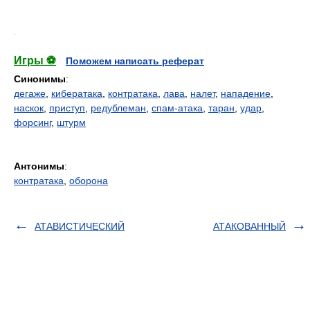
.
Игры ⚽
Поможем написать реферат
Синонимы
:
дегаже
,
кибератака
,
контратака
,
лава
,
налет
,
нападение
,
наскок
,
приступ
,
редублеман
,
спам-атака
,
таран
,
удар
,
форсинг
,
штурм
Антонимы
:
контратака
,
оборона
АТАВИСТИЧЕСКИЙ
АТАКОВАННЫЙ