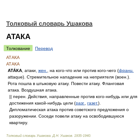
Толковый словарь Ушакова
АТАКА
Толкование
Перевод
АТАКА
АТАКА
АТА́КА
, атаки,
жен.
, на кого-что или против кого-чего (
франц.
attaque). Стремительное нападение на неприятеля (воен.).
Рота пошла в штыковую атаку. Повести атаку. Фланговая
атака. Воздушная атака.
|| перен. Действия, направленные против кого-нибудь или для
достижения какой-нибудь цели (
разг.
,
газет.
).
Дипломатическая атака против советского предложения о
разоружении. Соседи повели атаку на освободившуюся
квартиру.
Толковый словарь Ушакова
.
Д.Н. Ушаков.
1935-1940
.