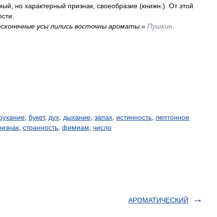
мый
,
но
характерный
признак
,
своеобразие
(
книжн
.).
От
этой
ости
.
есконечные
усы
лились
восточны
ароматы
.»
Пушкин
.
оухание
,
букет
,
дух
,
дыхание
,
запах
,
истинность
,
лептонное
ризнак
,
странность
,
фимиам
,
число
АРОМАТИЧЕСКИЙ