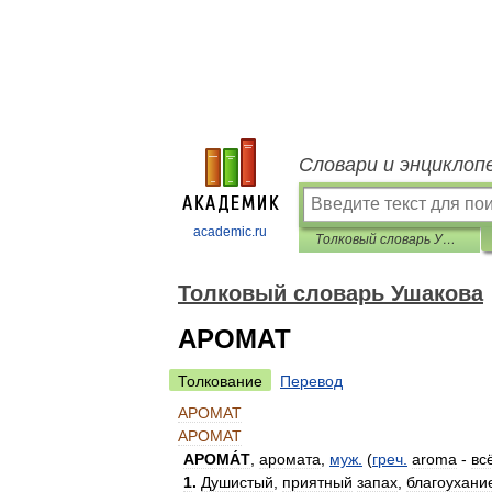
Словари и энциклоп
academic.ru
Толковый словарь Ушакова
Толковый словарь Ушакова
АРОМАТ
Толкование
Перевод
АРОМАТ
АРОМАТ
АРОМА́Т
,
аромата
,
муж
.
(
греч
.
aroma
-
вс
1
.
Душистый
,
приятный
запах
,
благоухани