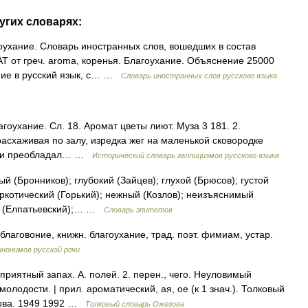
угих словарях:
гоухание. Словарь иностранных слов, вошедших в состав
АТ от греч. aroma, коренья. Благоухание. Объяснение 25000
ние в русский язык, с… …
Словарь иностранных слов русского языка
лагоухание. Сл. 18. Аромат цветы лиют. Муза 3 181. 2.
асхаживая по залу, изредка жег на маленькой сковородке
 таки преобладал… …
Исторический словарь галлицизмов русского языка
(Бронников); глубокий (Зайцев); глухой (Брюсов); густой
наркотический (Горький); нежный (Козлов); неизъяснимый
ый (Елпатьевский);… …
Словарь эпитетов
аговоние, книжн. благоухание, трад. поэт. фимиам, устар.
нонимов русской речи
риятный запах. А. полей. 2. перен., чего. Неуловимый
. молодости. | прил. ароматический, ая, ое (к 1 знач.). Толковый
дова. 1949 1992 …
Толковый словарь Ожегова