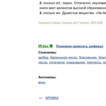
2
.
только
ед
.,
перен
.
Отпечаток
;
неулови
книги
веет
ароматом
высокой
образованн
3
.
только
мн
.
Душистые
вещества
.
«
На
б
Толковый
словарь
Ушакова
.
Д
.
Н
.
Ушаков
.
1935
-
1940
.
.
Игры ⚽
Поможем написать реферат
Синонимы
:
амбре
,
барионное число
,
благовоние
,
благ
число
,
отпечаток
,
очарование
,
прелесть
,
п
Антонимы
:
вонь
АРНИКА