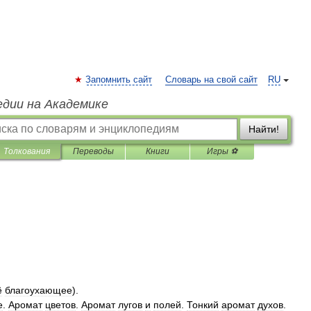
Запомнить сайт
Словарь на свой сайт
RU
едии на Академике
Найти!
Толкования
Переводы
Книги
Игры ⚽
ё
благоухающее
).
е
.
Аромат
цветов
.
Аромат
лугов
и
полей
.
Тонкий
аромат
духов
.