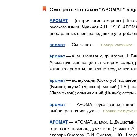
Смотреть что такое "АРОМАТ" в др
АРОМАТ
— (от греч. aroma коренья). Бла
русского языка. Чудинов А.Н., 1910. АРОМ
иностранных слов, вошедших в употребле
аромат
— См. запах …
Словарь синонимов
аромат
— а, м. aromate <, гр. aroma. 1. Б
Ароматические вещества. Сторож солдат, р
какие то ароматы, но в зале <суда> все
аромат
— волнующий (Сологуб); волшебный 
(Быков); жгучий (Брюсов); мягкий (П.Я.); 
(Лермонтов); опьяняющий (Нилус); остр
аромат
— АРОМАТ, букет, запах, книжн. бл
амбре, разг. сниж. дух …
Словарь-тезаурус си
АРОМАТ
— АРОМАТ, а, муж. 1. Душистый, п
отпечаток, признак, дух чего н. (книжн.). А
словарь Ожегова. С.И. Ожегов, Н.Ю. Шве