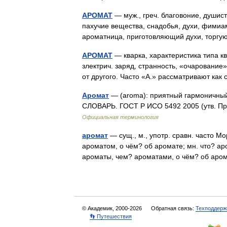
АРОМАТ
— муж., греч. благовоние, душист
пахучие вещества, снадобья, духи, фимиам
ароматница, приготовляющий духи, торг
АРОМАТ
— кварка, характеристика типа ква
злектрич. заряд, странность, «очарование»
от другого. Часто «А.» рассматривают ка
Аромат
— (aroma): приятный гармоничны
СЛОВАРЬ. ГОСТ Р ИСО 5492 2005 (утв. Пр
Официальная терминология
аромат
— сущ., м., употр. сравн. часто Мо
ароматом, о чём? об аромате; мн. что? ар
ароматы, чем? ароматами, о чём? об ар
© Академик, 2000-2026
Обратная связь:
Техподдерж
👣 Путешествия