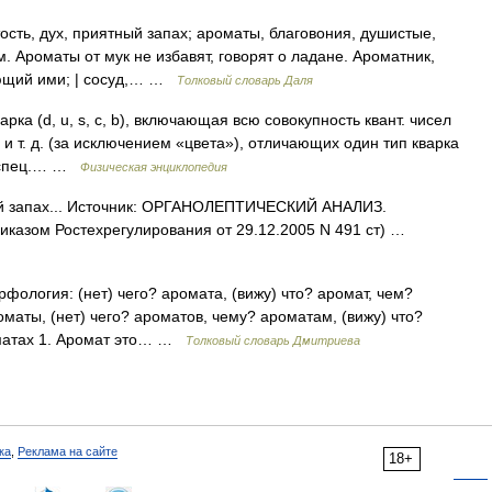
ость, дух, приятный запах; ароматы, благовония, душистые,
. Ароматы от мук не избавят, говорят о ладане. Ароматник,
ующий ими; | сосуд,… …
Толковый словарь Даля
рка (d, u, s, с, b), включающая всю совокупность квант. чисел
 и т. д. (за исключением «цвета»), отличающих один тип кварка
к спец.… …
Физическая энциклопедия
й запах... Источник: ОРГАНОЛЕПТИЧЕСКИЙ АНАЛИЗ.
иказом Ростехрегулирования от 29.12.2005 N 491 ст) …
рфология: (нет) чего? аромата, (вижу) что? аромат, чем?
оматы, (нет) чего? ароматов, чему? ароматам, (вижу) что?
оматах 1. Аромат это… …
Толковый словарь Дмитриева
ка
,
Реклама на сайте
18+