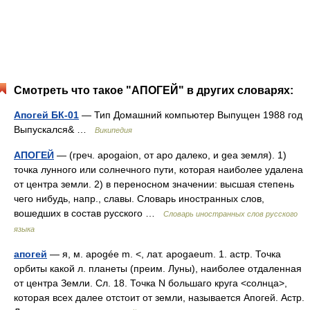
Смотреть что такое "АПОГЕЙ" в других словарях:
Апогей БК-01
— Тип Домашний компьютер Выпущен 1988 год
Выпускался& …
Википедия
АПОГЕЙ
— (греч. apogaion, от apo далеко, и gea земля). 1)
точка лунного или солнечного пути, которая наиболее удалена
от центра земли. 2) в переносном значении: высшая степень
чего нибудь, напр., славы. Словарь иностранных слов,
вошедших в состав русского …
Словарь иностранных слов русского
языка
апогей
— я, м. apogée m. <, лат. apogaeum. 1. астр. Точка
орбиты какой л. планеты (преим. Луны), наиболее отдаленная
от центра Земли. Сл. 18. Точка N большаго круга <солнца>,
которая всех далее отстоит от земли, называется Апогей. Астр.