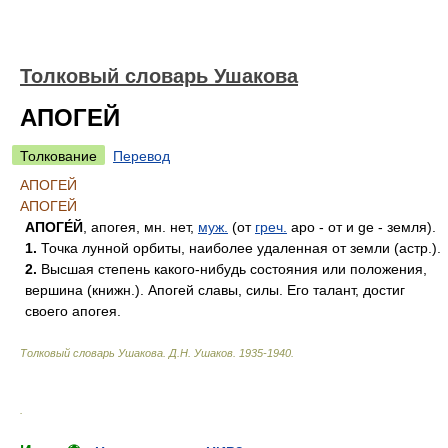
Толковый словарь Ушакова
АПОГЕЙ
Толкование
Перевод
АПОГЕЙ
АПОГЕЙ
АПОГЕ́Й
, апогея, мн. нет,
муж.
(от
греч.
apo - от и ge - земля).
1.
Точка лунной орбиты, наиболее удаленная от земли (астр.).
2.
Высшая степень какого-нибудь состояния или положения,
вершина (книжн.). Апогей славы, силы. Его талант, достиг
своего апогея.
Толковый словарь Ушакова
.
Д.Н. Ушаков.
1935-1940
.
.