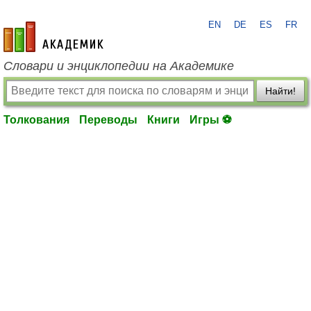
EN
DE
ES
FR
academic.ru
Словари и энциклопедии на Академике
Найти!
Толкования
Переводы
Книги
Игры ⚽