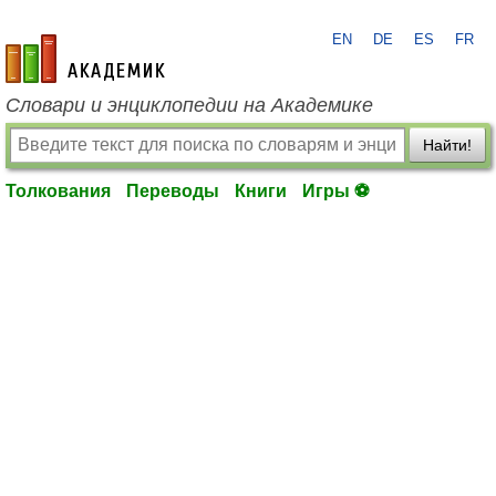
EN
DE
ES
FR
academic.ru
Словари и энциклопедии на Академике
Найти!
Толкования
Переводы
Книги
Игры ⚽