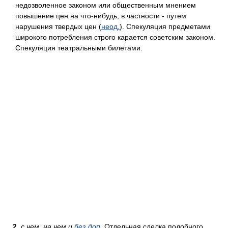
недозволенное законом или общественным мнением
повышение цен на что-нибудь, в частности - путем
нарушения твердых цен (
неод.
). Спекуляция предметами
широкого потребления строго карается советским законом.
Спекуляция театральными билетами.
2.
с чем, на чем и
без доп.
Отдельная сделка подобного