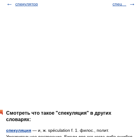
спекулятор
спец…
Смотреть что такое "спекуляция" в других
словарях:
спекуляция
— и, ж. spéculation f. 1. филос., полит.
Умозрительное построение. Ежели дяя его когда либо ошибся