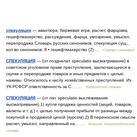
спекуляция
— авантюра; биржевая игра; расчет, фарцовка,
гешефтмахерство, рассуждение, фарца, умозрение, умысел,
перепродажа Словарь русских синонимов. спекуляция сущ.,
кол во синонимов: 8 • гешефтмахерство (2) …
Словарь синонимов
СПЕКУЛЯЦИЯ
— (от позднелат. speculatio высматривание) в
советском уголовном праве преступление, заключающееся в
скупке и перепродаже товаров и иных предметов с целью
наживы. Относилось к числу хозяйственных преступлений. Из
УК РСФСР ответственность за С.… …
Юридический словарь
СПЕКУЛЯЦИЯ
— (от лат. speculatio выслеживание
высматривание),1) купля продажа ценностей (акций, товаров,
валюты и т. д.) с целью получения прибыли от разницы между
покупной и продажной ценой (курсом).2) В переносном смысле
расчет, умысел, направленный на… …
Большой Энциклопедический
словарь