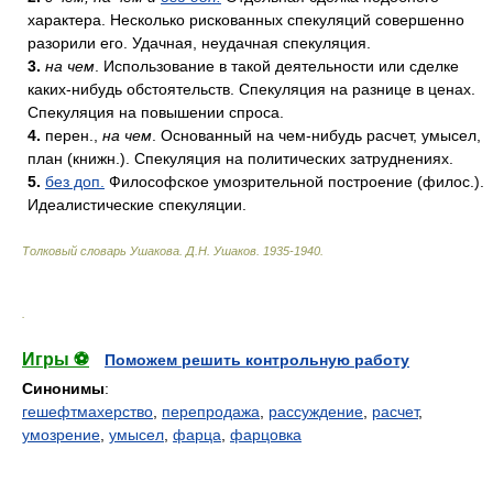
характера. Несколько рискованных спекуляций совершенно
разорили его. Удачная, неудачная спекуляция.
3.
на чем
. Использование в такой деятельности или сделке
каких-нибудь обстоятельств. Спекуляция на разнице в ценах.
Спекуляция на повышении спроса.
4.
перен.,
на чем
. Основанный на чем-нибудь расчет, умысел,
план (книжн.). Спекуляция на политических затруднениях.
5.
без доп.
Философское умозрительной построение (филос.).
Идеалистические спекуляции.
Толковый словарь Ушакова
.
Д.Н. Ушаков.
1935-1940
.
.
Игры ⚽
Поможем решить контрольную работу
Синонимы
:
гешефтмахерство
,
перепродажа
,
рассуждение
,
расчет
,
умозрение
,
умысел
,
фарца
,
фарцовка