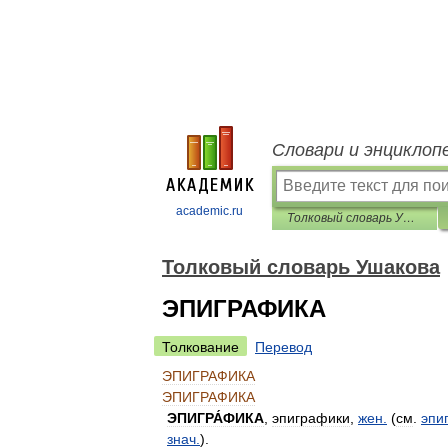
Словари и энциклоп
academic.ru
Толковый словарь Ушакова
Толковый словарь Ушакова
ЭПИГРАФИКА
Толкование
Перевод
ЭПИГРАФИКА
ЭПИГРАФИКА
ЭПИГРА́ФИКА
,
эпиграфики
,
жен
.
(
см
.
эпи
знач
.
).