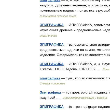
эпиграфика
— и, ж. épigraphique adj. На
надписи. Документоведение, эпиграфика, 
поминальные надписи появились в русской
галлицизмов русского языка
ЭПИГРАФИКА
— ЭПИГРАФИКА, вспомогате
изучающая древние и средневековые над
энциклопедия
ЭПИГРАФИКА
— вспомогательная историч
средневековые надписи на камне, металли
изделиях. Оформилась как самостоятельн
ЭПИГРАФИКА
— ЭПИГРАФИКА, и, ж. Наука
Ожегов, Н.Ю. Шведова. 1949 1992 …
Толк
эпиграфика
— сущ., кол во синонимов: 1 
Словарь синонимов
Эпиграфика
— (от греч. epigrajh надпис
надписей …
Энциклопедия Брокгауза и Ефрона
ЭПИГРАФИКА
— (от греч. epigrapn надпи