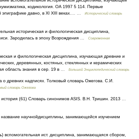
звание вспомогательной исторической дисциплины, изучающей
нумизматика, кодикология. ОА 1997 5 114. Первые
 эпиграфике давно, в XI XIII веках.… …
Исторический словарь
льная историческая и филологическая дисциплина,
писи. Зародилась в эпоху Возрождения …
Современная
еская и филологическая дисциплина, изучающая древние и
ческих, деревянных, костяных, стеклянных и керамических
ая область знания в сер. 19 в …
Большой Энциклопедический словарь
 о древних надписях. Толковый словарь Ожегова. С.И.
овый словарь Ожегова
• история (61) Словарь синонимов ASIS. В.Н. Тришин. 2013 …
ь ) название научнойдисциплины, занимающейся изучением
сь) вспомогательная ист. дисциплина, занимающаяся сбором,