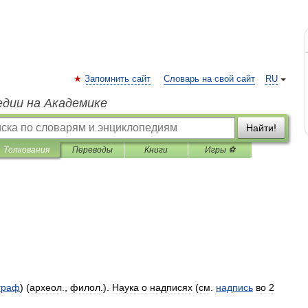
Запомнить сайт
Словарь на свой сайт
RU
едии на Академике
Найти!
Толкования
Переводы
Книги
Игры ⚽
граф
) (
археол
.,
филол
.).
Наука
о
надписях
(
см
.
надпись
во
2