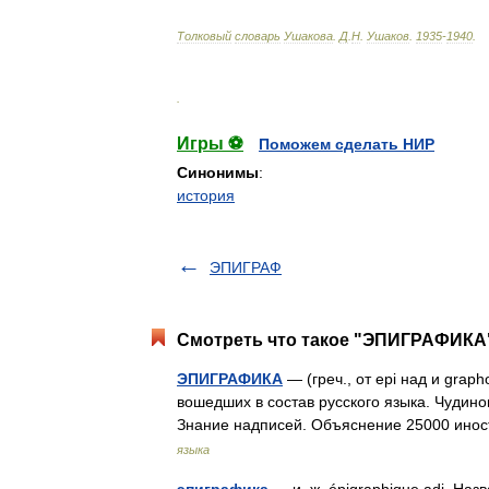
Толковый
словарь
Ушакова
.
Д
.
Н
.
Ушаков
.
1935
-
1940
.
.
Игры ⚽
Поможем сделать НИР
Синонимы
:
история
ЭПИГРАФ
Смотреть что такое "ЭПИГРАФИКА"
ЭПИГРАФИКА
— (греч., от epi над и grap
вошедших в состав русского языка. Чудинов
Знание надписей. Объяснение 25000 ин
языка