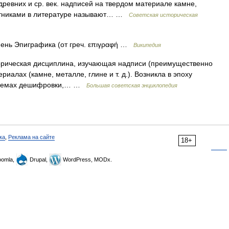
ревних и ср. век. надписей на твердом материале камне,
мятниками в литературе называют… …
Советская историческая
ень Эпиграфика (от греч. επιγραφή …
Википедия
еская дисциплина, изучающая надписи (преимущественно
иалах (камне, металле, глине и т. д.). Возникла в эпоху
 приемах дешифровки,… …
Большая советская энциклопедия
ка
,
Реклама на сайте
18+
omla,
Drupal,
WordPress, MODx.