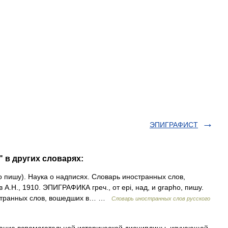
ЭПИГРАФИСТ
 в других словарях:
ho пишу). Наука о надписях. Словарь иностранных слов,
 А.Н., 1910. ЭПИГРАФИКА греч., от epi, над, и grapho, пишу.
остранных слов, вошедших в… …
Словарь иностранных слов русского