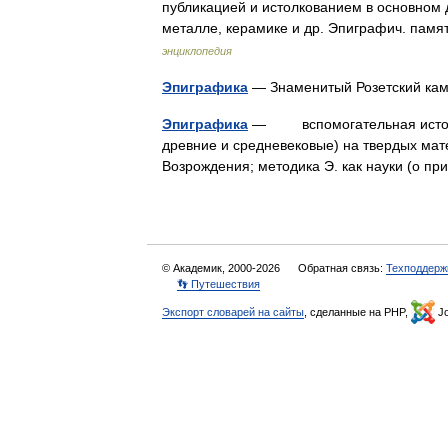
публикацией и истолкованием в основном д
металле, керамике и др. Эпиграфич. па
энциклопедия
Эпиграфика
— Знаменитый Розетский кам
Эпиграфика
— вспомогательная историч
древние и средневековые) на твердых матер
Возрождения; методика Э. как науки (о
© Академик, 2000-2026
Обратная связь:
Техподдерж
👣 Путешествия
Экспорт словарей на сайты
, сделанные на PHP,
Jo