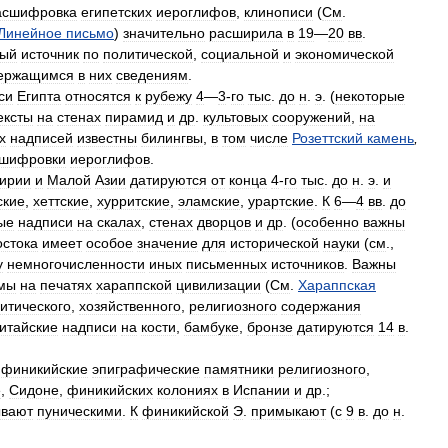
асшифровка
египетских
иероглифов
,
клинописи
(
См
.
Линейное
письмо
)
значительно
расширила
в
19
—
20
вв
.
ный
источник
по
политической
,
социальной
и
экономической
ержащимся
в
них
сведениям
.
си
Египта
относятся
к
рубежу
4
—
3
-
го
тыс
.
до
н
.
э
. (
некоторые
ексты
на
стенах
пирамид
и
др
.
культовых
сооружений
,
на
х
надписей
известны
билингвы
,
в
том
числе
Розеттский
камень
,
шифровки
иероглифов
.
ирии
и
Малой
Азии
датируются
от
конца
4
-
го
тыс
.
до
н
.
э
.
и
ские
,
хеттские
,
хурритские
,
эламские
,
урартские
.
К
6
—
4
вв
.
до
ые
надписи
на
скалах
,
стенах
дворцов
и
др
. (
особенно
важны
остока
имеет
особое
значение
для
исторической
науки
(
см
.,
у
немногочисленности
иных
письменных
источников
.
Важны
мы
на
печатях
хараппской
цивилизации
(
См
.
Хараппская
итического
,
хозяйственного
,
религиозного
содержания
итайские
надписи
на
кости
,
бамбуке
,
бронзе
датируются
14
в
.
финикийские
эпиграфические
памятники
религиозного
,
е
,
Сидоне
,
финикийских
колониях
в
Испании
и
др
.;
ывают
пуническими
.
К
финикийской
Э
.
примыкают
(
с
9
в
.
до
н
.