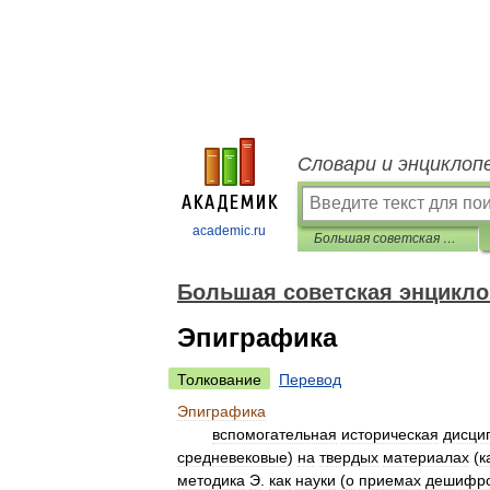
Словари и энциклоп
academic.ru
Большая советская энциклопедия
Большая советская энцикл
Эпиграфика
Толкование
Перевод
Эпиграфика
вспомогательная
историческая
дисци
средневековые
)
на
твердых
материалах
(
к
методика
Э
.
как
науки
(
о
приемах
дешифро