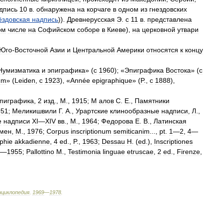
дпись
10
в
.
обнаружена
на
корчаге
в
одном
из
гнездовских
ёздовская
надпись
)).
Древнерусская
Э
.
с
11
в
.
представлена
ом
числе
на
Софийском
соборе
в
Киеве
),
на
церковной
утвари
Юго
-
Восточной
Азии
и
Центральной
Америки
относятся
к
концу
Нумизматика
и
эпиграфика
» (
с
1960
); «
Эпиграфика
Востока
» (
с
um
» (
Leiden
,
с
1923
), «
Année
epigraphique
» (
P
.,
с
1888
),
пиграфика
,
2
изд
.,
М
.,
1915
;
М
алов
С
.
Е
.,
Памятники
951
;
Меликишвили
Г
.
А
.,
Урартские
клинообразные
надписи
,
Л
.,
е
надписи
XI
—
XIV
вв
.,
М
.,
1964
;
Федорова
Е
.
В
.,
Латинская
мен
,
М
.,
1976
;
Corpus
inscriptionum
semiticanim
...,
pt
.
1
—
2
,
4
—
phie
akkadienne
,
4
ed
.,
P
.,
1963
;
Dessau
Н
. (
ed
.),
Inscriptiones
—
1955
;
Pallottino
M
.,
Testimonia
linguae
etruscae
,
2
ed
.,
Firenze
,
нциклопедия
.
1969
—
1978
.