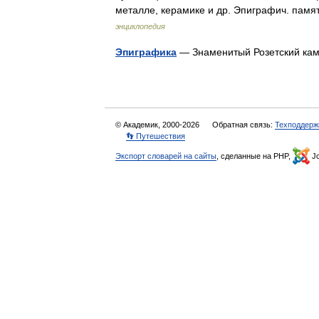
металле, керамике и др. Эпиграфич. па
энциклопедия
Эпиграфика
— Знаменитый Розетский кам
© Академик, 2000-2026
Обратная связь:
Техподдерж
👣 Путешествия
Экспорт словарей на сайты
, сделанные на PHP,
Jo