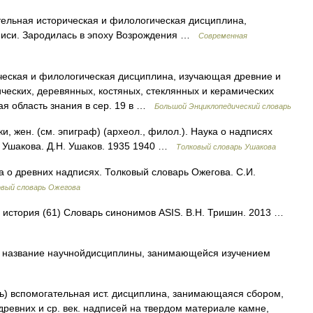
льная историческая и филологическая дисциплина,
писи. Зародилась в эпоху Возрождения …
Современная
еская и филологическая дисциплина, изучающая древние и
ческих, деревянных, костяных, стеклянных и керамических
ая область знания в сер. 19 в …
Большой Энциклопедический словарь
жен. (см. эпиграф) (археол., филол.). Наука о надписях
рь Ушакова. Д.Н. Ушаков. 1935 1940 …
Толковый словарь Ушакова
 о древних надписях. Толковый словарь Ожегова. С.И.
овый словарь Ожегова
• история (61) Словарь синонимов ASIS. В.Н. Тришин. 2013 …
ь ) название научнойдисциплины, занимающейся изучением
сь) вспомогательная ист. дисциплина, занимающаяся сбором,
ревних и ср. век. надписей на твердом материале камне,