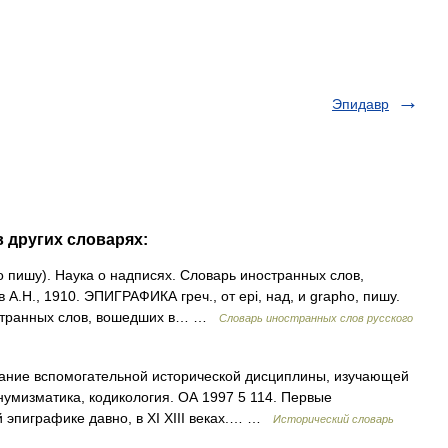
Эпидавр
в других словарях:
ho пишу). Наука о надписях. Словарь иностранных слов,
 А.Н., 1910. ЭПИГРАФИКА греч., от epi, над, и grapho, пишу.
остранных слов, вошедших в… …
Словарь иностранных слов русского
звание вспомогательной исторической дисциплины, изучающей
нумизматика, кодикология. ОА 1997 5 114. Первые
 эпиграфике давно, в XI XIII веках.… …
Исторический словарь