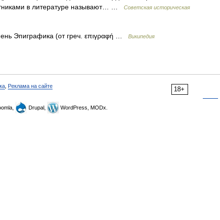
мятниками в литературе называют… …
Советская историческая
ень Эпиграфика (от греч. επιγραφή …
Википедия
ка
,
Реклама на сайте
18+
omla,
Drupal,
WordPress, MODx.