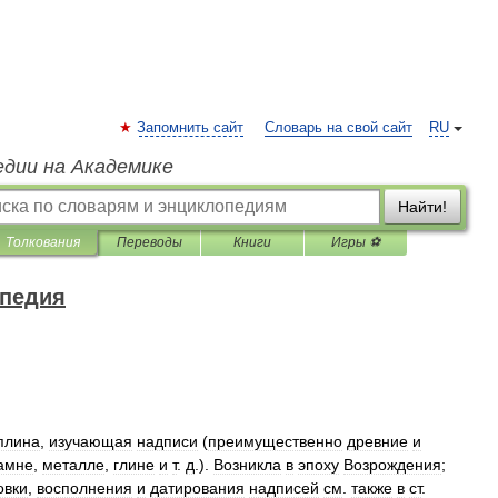
Запомнить сайт
Словарь на свой сайт
RU
едии на Академике
Найти!
Толкования
Переводы
Книги
Игры ⚽
опедия
плина
,
изучающая
надписи
(
преимущественно
древние
и
амне
,
металле
,
глине
и
т
.
д
.).
Возникла
в
эпоху
Возрождения
;
вки
,
восполнения
и
датирования
надписей
см
.
также
в
ст
.