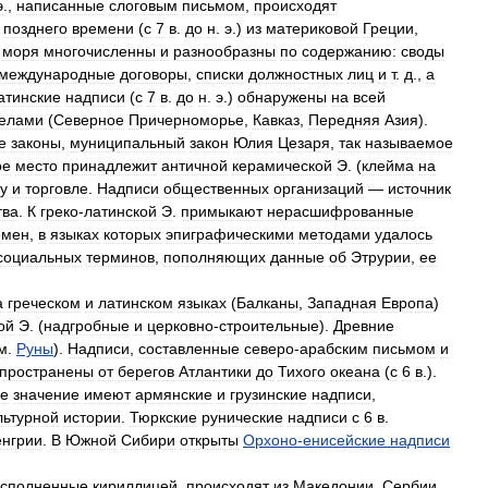
э
.,
написанные
слоговым
письмом
,
происходят
позднего
времени
(
с
7
в
.
до
н
.
э
.)
из
материковой
Греции
,
моря
многочисленны
и
разнообразны
по
содержанию:
своды
международные
договоры
,
списки
должностных
лиц
и
т
.
д
.,
а
атинские
надписи
(
с
7
в
.
до
н
.
э
.)
обнаружены
на
всей
елами
(
Северное
Причерноморье
,
Кавказ
,
Передняя
Азия
).
е
законы
,
муниципальный
закон
Юлия
Цезаря
,
так
называемое
ое
место
принадлежит
античной
керамической
Э
. (
клейма
на
у
и
торговле
.
Надписи
общественных
организаций
—
источник
тва
.
К
греко
-
латинской
Э
.
примыкают
нерасшифрованные
емен
,
в
языках
которых
эпиграфическими
методами
удалось
социальных
терминов
,
пополняющих
данные
об
Этрурии
,
ее
а
греческом
и
латинском
языках
(
Балканы
,
Западная
Европа
)
ой
Э
. (
надгробные
и
церковно
-
строительные
).
Древние
м
.
Руны
).
Надписи
,
составленные
северо
-
арабским
письмом
и
пространены
от
берегов
Атлантики
до
Тихого
океана
(
с
6
в
.).
е
значение
имеют
армянские
и
грузинские
надписи
,
льтурной
истории
.
Тюркские
рунические
надписи
с
6
в
.
енгрии
.
В
Южной
Сибири
открыты
Орхоно
-
енисейские
надписи
исполненные
кириллицей
,
происходят
из
Македонии
,
Сербии
,