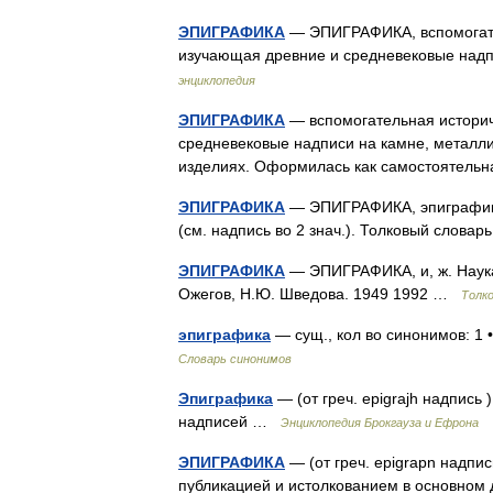
ЭПИГРАФИКА
— ЭПИГРАФИКА, вспомогате
изучающая древние и средневековые над
энциклопедия
ЭПИГРАФИКА
— вспомогательная историч
средневековые надписи на камне, металли
изделиях. Оформилась как самостоятельн
ЭПИГРАФИКА
— ЭПИГРАФИКА, эпиграфики, 
(см. надпись во 2 знач.). Толковый слова
ЭПИГРАФИКА
— ЭПИГРАФИКА, и, ж. Наука
Ожегов, Н.Ю. Шведова. 1949 1992 …
Толк
эпиграфика
— сущ., кол во синонимов: 1 
Словарь синонимов
Эпиграфика
— (от греч. epigrajh надпис
надписей …
Энциклопедия Брокгауза и Ефрона
ЭПИГРАФИКА
— (от греч. epigrapn надпи
публикацией и истолкованием в основном д