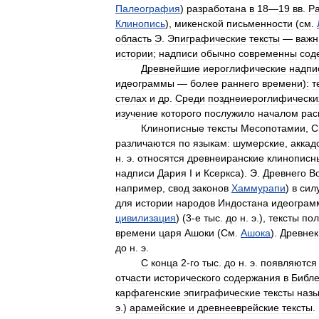
Палеография
)
разработана
в
18
—
19
вв
.
Р
Клинопись
),
микенской
письменности
(
см
.
область
Э
.
Эпиграфические
тексты
—
важ
истории
;
надписи
обычно
современны
сод
Древнейшие
иероглифические
надпи
идеограммы
—
более
раннего
времени
)
:
т
стелах
и
др
.
Среди
позднеиероглифически
изучение
которого
послужило
началом
рас
Клинописные
тексты
Месопотамии
,
С
различаются
по
языкам:
шумерские
,
аккад
н
.
э
.
относятся
древнеиранские
клинописн
надписи
Дария
I
и
Ксеркса
).
Э
.
Древнего
В
например
,
свод
законов
Хаммурапи
)
в
сил
для
истории
народов
Индостана
идеограм
цивилизация
) (
3
-
е
тыс
.
до
н
.
э
.),
тексты
пол
времени
царя
Ашоки
(
См
.
Ашока
).
Древнек
до
н
.
э
.
С
конца
2
-
го
тыс
.
до
н
.
э
.
появляются
отчасти
исторического
содержания
в
Библ
карфагенские
эпиграфические
тексты
наз
э
.)
арамейские
и
древнееврейские
тексты
.