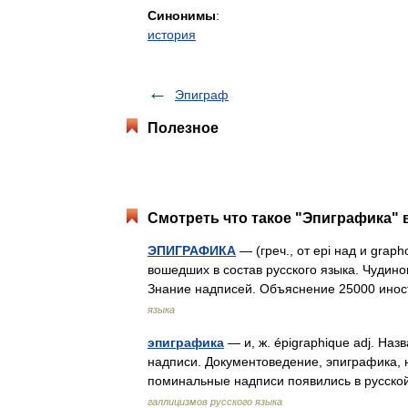
Синонимы
:
история
Эпиграф
Полезное
Смотреть что такое "Эпиграфика" 
ЭПИГРАФИКА
— (греч., от epi над и grap
вошедших в состав русского языка. Чудинов
Знание надписей. Объяснение 25000 ин
языка
эпиграфика
— и, ж. épigraphique adj. На
надписи. Документоведение, эпиграфика, 
поминальные надписи появились в русской
галлицизмов русского языка