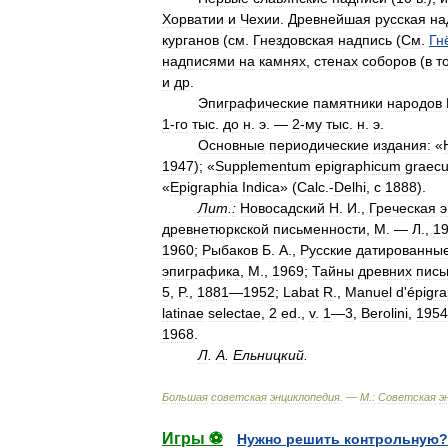
Хорватии
и
Чехии
.
Древнейшая
русская
на
курганов
(
см
.
Гнездовская
надпись
(
См
.
Гн
надписями
на
камнях
,
стенах
соборов
(
в
т
и
др
.
Эпиграфические
памятники
народов
1
-
го
тыс
.
до
н
.
э
. —
2
-
му
тыс
.
н
.
э
.
Основные
периодические
издания:
«
1947
); «
Supplementum
epigraphicum
graec
«
Epigraphia
Indica
» (
Calc
.-
Delhi
,
с
1888
).
Лит
.
:
Новосадский
Н
.
И
.,
Греческая
э
древнетюркской
письменности
,
М
. —
Л
.,
1
1960
;
Рыбаков
Б
.
А
.,
Русские
датированны
эпиграфика
,
М
.,
1969
;
Тайны
древних
пись
5
,
P
.,
1881
—
1952
;
Labat
R
.,
Manuel
d
'
épigra
latinae
selectae
,
2
ed
.,
v
.
1
—
3
,
Berolini
,
1954
1968
.
Л
.
А
.
Ельницкий
.
Большая
советская
энциклопедия
. —
М
.
:
Советская
э
Игры ⚽
Нужно решить контрольную?