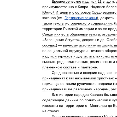
Древнегреческие
надписи
11
в
.
до
н
.
преимущественно
с
Кипра
.
Надписи
более
Южной
Италии
и
с
островов
Средиземного
законов
(
см
.
Гортинские
законы
)
,
декреты
,
также
тексты
исторического
содержания
.
Л
территории
Римской
империи
и
за
ее
пред
Среди
них
есть
обширные
тексты:
аграрны
«
Завещание
Августа
»,
декреты
и
др
.
Особ
сосудах
) —
важному
источнику
по
хозяйств
по
социальной
структуре
античного
общес
надписи
этрусков
и
других
итальянских
пл
выявить
ряд
политических
,
религиозных
и
племенном
составе
и
пантеоне
.
Средневековые
и
поздние
надписи
н
принадлежат
к
так
называемой
христианск
германцы
оставили
рунические
надписи
(
с
принадлежавшие
различным
народам
,
рас
Для
истории
народов
Кавказа
большо
содержащие
данные
по
политической
и
ку
известны
на
территории
от
Монголии
до
В
на
стелах
.
Первые
славянские
надписи
(
10
в
.),