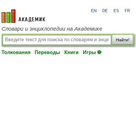
EN
DE
ES
FR
academic.ru
Словари и энциклопедии на Академике
Найти!
Толкования
Переводы
Книги
Игры ⚽