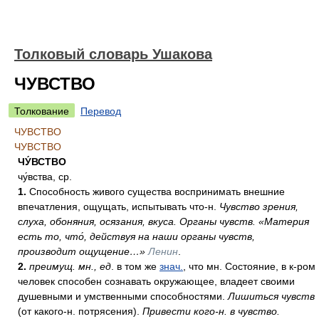
Толковый словарь Ушакова
ЧУВСТВО
Толкование
Перевод
ЧУВСТВО
ЧУВСТВО
ЧУ́ВСТВО
чу́вства, ср.
1.
Способность живого существа воспринимать внешние
впечатления, ощущать, испытывать что-н.
Чувство зрения,
слуха, обоняния, осязания, вкуса. Органы чувств.
«Материя
есть то, что́, действуя на наши органы чувств,
производит ощущение…»
Ленин
.
2.
преимущ. мн., ед
. в том же
знач.
, что мн. Состояние, в к-ром
человек способен сознавать окружающее, владеет своими
душевными и умственными способностями.
Лишиться чувств
(от какого-н. потрясения).
Привести кого-н. в чувство.