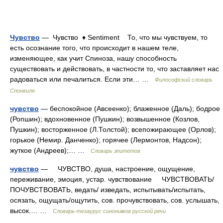
Чувство
— Чувство ♦ Sentiment То, что мы чувствуем, то
есть осознание того, что происходит в нашем теле,
изменяющее, как учит Спиноза, нашу способность
существовать и действовать, в частности то, что заставляет нас
радоваться или печалиться. Если эти… …
Философский словарь
Спонвиля
чувство
— беспокойное (Авсеенко); блаженное (Даль); бодрое
(Ропшин); вдохновенное (Пушкин); возвышенное (Козлов,
Пушкин); восторженное (Л.Толстой); всепожирающее (Орлов);
горькое (Немир. Данченко); горячее (Лермонтов, Надсон);
жуткое (Андреев);… …
Словарь эпитетов
чувство
— ЧУВСТВО, душа, настроение, ощущение,
переживание, эмоция, устар. чувствование ЧУВСТВОВАТЬ/
ПОЧУВСТВОВАТЬ, ведать/ изведать, испытывать/испытать,
осязать, ощущать/ощутить, сов. прочувствовать, сов. услышать,
высок.… …
Словарь-тезаурус синонимов русской речи