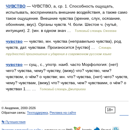
ЧУВСТВО
— ЧУВСТВО, а, ср. 1. Способность ощущать,
испытывать, воспринимать внешние воздействия, а также само
такое ощущение. Внешние чувства (зрение, слух, осязание,
обоняние, вкус). Органы чувств. Ч. боли. Шестое ч. (чутьё,
интуиция). 2. (мн. в одном знач …
Толковый словарь Ожегова
чувство
— чувство, мн. чувства (неправильно чувства), род.
чувств, дат. чувствам. Произносится [чуство] …
Словарь
трудностей произношения и ударения в современном русском языке
чувство
— сущ., с., употр. наиб. часто Морфология: (нет)
чего? чувства, чему? чувству, (вижу) что? чувство, чем?
чувством, о чём? о чувстве; мн. что? чувства, (нет) чего? чувств,
чему? чувствам, (вижу) что? чувства, чем? чувствами, о чём? о
чувствах 1.… …
Толковый словарь Дмитриева
© Академик, 2000-2026
18+
Обратная связь:
Техподдержка
,
Реклама на сайте
👣 Путешествия