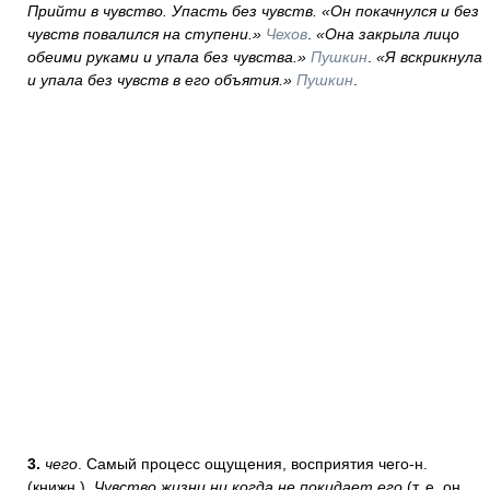
Прийти в чувство. Упасть без чувств. «Он покачнулся и без
чувств повалился на ступени.»
Чехов
.
«Она закрыла лицо
обеими руками и упала без чувства.»
Пушкин
.
«Я вскрикнула
и упала без чувств в его объятия.»
Пушкин
.
3.
чего
. Самый процесс ощущения, восприятия чего-н.
(книжн.).
Чувство жизни ни когда не покидает его
(т. е. он