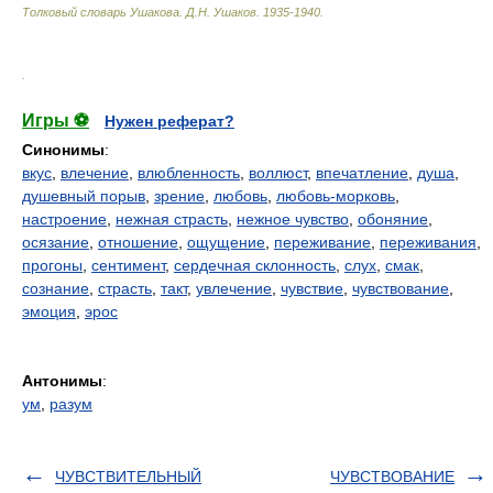
Толковый словарь Ушакова
.
Д.Н. Ушаков.
1935-1940
.
.
Игры ⚽
Нужен реферат?
Синонимы
:
вкус
,
влечение
,
влюбленность
,
воллюст
,
впечатление
,
душа
,
душевный порыв
,
зрение
,
любовь
,
любовь-морковь
,
настроение
,
нежная страсть
,
нежное чувство
,
обоняние
,
осязание
,
отношение
,
ощущение
,
переживание
,
переживания
,
прогоны
,
сентимент
,
сердечная склонность
,
слух
,
смак
,
сознание
,
страсть
,
такт
,
увлечение
,
чувствие
,
чувствование
,
эмоция
,
эрос
Антонимы
:
ум
,
разум
ЧУВСТВИТЕЛЬНЫЙ
ЧУВСТВОВАНИЕ