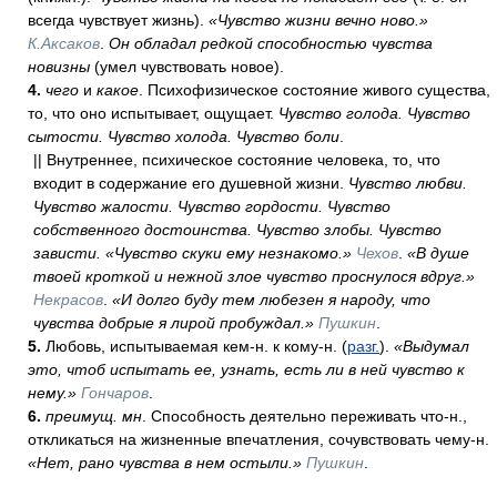
всегда чувствует жизнь).
«Чувство жизни вечно ново.»
К.Аксаков
.
Он обладал редкой способностью чувства
новизны
(умел чувствовать новое).
4.
чего
и
какое
. Психофизическое состояние живого существа,
то, что оно испытывает, ощущает.
Чувство голода. Чувство
сытости. Чувство холода. Чувство боли
.
|| Внутреннее, психическое состояние человека, то, что
входит в содержание его душевной жизни.
Чувство любви.
Чувство жалости. Чувство гордости. Чувство
собственного достоинства. Чувство злобы. Чувство
зависти. «Чувство скуки ему незнакомо.»
Чехов
.
«В душе
твоей кроткой и нежной злое чувство проснулося вдруг.»
Некрасов
.
«И долго буду тем любезен я народу, что
чувства добрые я лирой пробуждал.»
Пушкин
.
5.
Любовь, испытываемая кем-н. к кому-н. (
разг.
).
«Выдумал
это, чтоб испытать ее, узнать, есть ли в ней чувство к
нему.»
Гончаров
.
6.
преимущ. мн
. Способность деятельно переживать что-н.,
откликаться на жизненные впечатления, сочувствовать чему-н.
«Нет, рано чувства в нем остыли.»
Пушкин
.