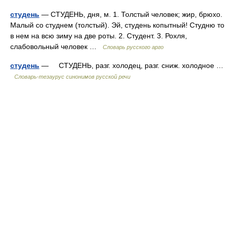
студень
— СТУДЕНЬ, дня, м. 1. Толстый человек; жир, брюхо.
Малый со студнем (толстый). Эй, студень копытный! Студню то
в нем на всю зиму на две роты. 2. Студент. 3. Рохля,
слабовольный человек …
Словарь русского арго
студень
— СТУДЕНЬ, разг. холодец, разг. сниж. холодное …
Словарь-тезаурус синонимов русской речи