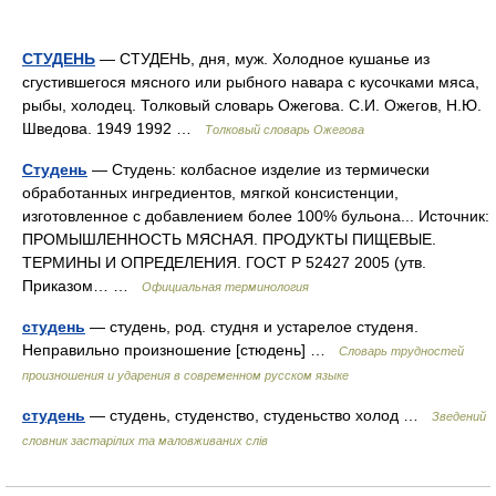
СТУДЕНЬ
— СТУДЕНЬ, дня, муж. Холодное кушанье из
сгустившегося мясного или рыбного навара с кусочками мяса,
рыбы, холодец. Толковый словарь Ожегова. С.И. Ожегов, Н.Ю.
Шведова. 1949 1992 …
Толковый словарь Ожегова
Студень
— Студень: колбасное изделие из термически
обработанных ингредиентов, мягкой консистенции,
изготовленное с добавлением более 100% бульона... Источник:
ПРОМЫШЛЕННОСТЬ МЯСНАЯ. ПРОДУКТЫ ПИЩЕВЫЕ.
ТЕРМИНЫ И ОПРЕДЕЛЕНИЯ. ГОСТ Р 52427 2005 (утв.
Приказом… …
Официальная терминология
студень
— студень, род. студня и устарелое студеня.
Неправильно произношение [стюдень] …
Словарь трудностей
произношения и ударения в современном русском языке
студень
— студень, студенство, студеньство холод …
Зведений
словник застарілих та маловживаних слів