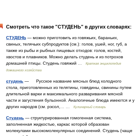
Смотреть что такое "СТУДЕНЬ" в других словарях:
СТУДЕНЬ
— можно приготовить из говяжьих, бараньих,
свиных, телячьих субпродуктов (см.): голов, ушей, ног, губ, а
также из рыбы и рыбных пищевых отходов: голов, костей,
хвостов и плавников. Можно делать студень и из потрохов
домашней птицы. Студень говяжий …
Краткая энциклопедия
домашнего хозяйства
студень
— Русское название мясных блюд холодного
стола, приготовленных из телятины, говядины, свинины путем
длительной варки и максимального разваривания мясной
части и загустения бульонной. Аналогичные блюда имеются и у
других народов (см. рэсол,… …
Кулинарный словарь
Студень
— структурированная гомогенная система,
заполненная жидкостью, каркас которой образован
молекулами высокомолекулярных соединений. Студень (чаще