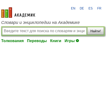
EN
DE
ES
FR
academic.ru
Словари и энциклопедии на Академике
Найти!
Толкования
Переводы
Книги
Игры ⚽