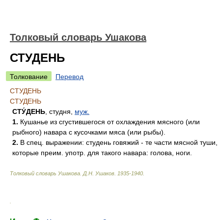
Толковый словарь Ушакова
СТУДЕНЬ
Толкование
Перевод
СТУДЕНЬ
СТУДЕНЬ
СТУ́ДЕНЬ
, студня,
муж.
1.
Кушанье из сгустившегося от охлаждения мясного (или
рыбного) навара с кусочками мяса (или рыбы).
2.
В спец. выражении: студень говяжий - те части мясной туши,
которые преим. употр. для такого навара: голова, ноги.
Толковый словарь Ушакова
.
Д.Н. Ушаков.
1935-1940
.
.