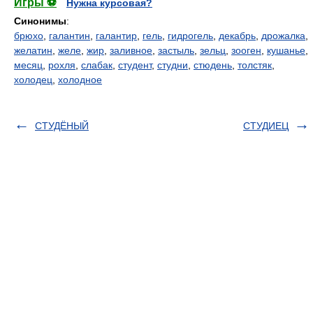
Игры ⚽
Нужна курсовая?
Синонимы
:
брюхо
,
галантин
,
галантир
,
гель
,
гидрогель
,
декабрь
,
дрожалка
,
желатин
,
желе
,
жир
,
заливное
,
застыль
,
зельц
,
зооген
,
кушанье
,
месяц
,
рохля
,
слабак
,
студент
,
студни
,
стюдень
,
толстяк
,
холодец
,
холодное
СТУДЁНЫЙ
СТУДИЕЦ