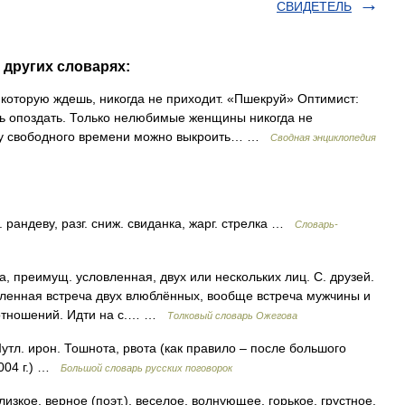
СВИДЕТЕЛЬ
 других словарях:
которую ждешь, никогда не приходит. «Пшекруй» Оптимист:
сь опоздать. Только нелюбимые женщины никогда не
ку свободного времени можно выкроить… …
Сводная энциклопедия
андеву, разг. сниж. свиданка, жарг. стрелка …
Словарь-
, преимущ. условленная, двух или нескольких лиц. С. друзей.
овленная встреча двух влюблённых, вообще встреча мужчины и
отношений. Идти на с.… …
Толковый словарь Ожегова
тл. ирон. Тошнота, рвота (как правило – после большого
2004 г.) …
Большой словарь русских поговорок
зкое, верное (поэт.), веселое, волнующее, горькое, грустное,