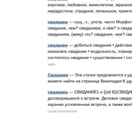
короткое, любовное, мимолетное, мрачное
нерадостное, отрадное, печальное, прия
свидание
— сущ., с., употр. часто Морфол
свидание, чем? свиданием, о чём? о свидан
свиданиям, (вижу) что? свидания, чем? 
свидание
— добиться свидания • действие
назначить свидание • модальность, плани
состоялось свидание • существование / с
имён
Свидание
— Эта статья предлагается к у
можете найти на странице Википедия:К у
свидание
— СВИДАНИЕ1 и {{stl 8}}СВИДАНЬЕ
договорившихся о встрече. Деловое свида
заранее условленная встреча, а также 
существительных