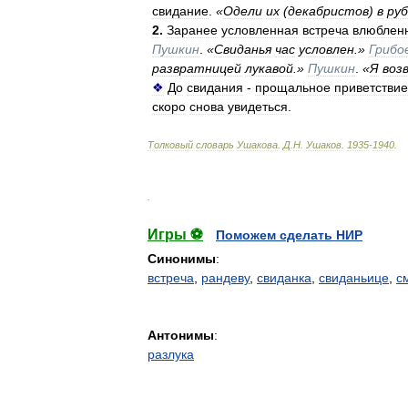
свидание
.
«
Одели
их
(
декабристов
)
в
ру
2
.
Заранее
условленная
встреча
влюблен
Пушкин
.
«
Свиданья
час
условлен
.»
Грибо
развратницей
лукавой
.»
Пушкин
.
«
Я
воз
❖
До
свидания
-
прощальное
приветствие
скоро
снова
увидеться
.
Толковый
словарь
Ушакова
.
Д
.
Н
.
Ушаков
.
1935
-
1940
.
.
Игры ⚽
Поможем сделать НИР
Синонимы
:
встреча
,
рандеву
,
свиданка
,
свиданьице
,
с
Антонимы
:
разлука