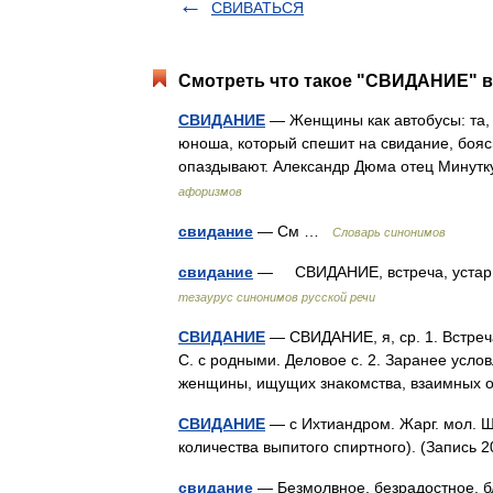
СВИВАТЬСЯ
Смотреть что такое "СВИДАНИЕ" в
СВИДАНИЕ
— Женщины как автобусы: та, 
юноша, который спешит на свидание, боя
опаздывают. Александр Дюма отец Минут
афоризмов
свидание
— См …
Словарь синонимов
свидание
— СВИДАНИЕ, встреча, устар. р
тезаурус синонимов русской речи
СВИДАНИЕ
— СВИДАНИЕ, я, ср. 1. Встреча
С. с родными. Деловое с. 2. Заранее усл
женщины, ищущих знакомства, взаимных 
СВИДАНИЕ
— с Ихтиандром. Жарг. мол. Шу
количества выпитого спиртного). (Запись 
свидание
— Безмолвное, безрадостное, бли