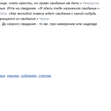
бище
,
сняли
кресты
,
но
право
свиданья
им
дали
.»
Некрасов
.
ных
.
Итти
на
свидание
.
«
Я
здесь
тебе
назначила
свиданье
.»
едов
.
«
Как
молодой
повеса
ждет
свиданья
с
какой
-
нибудь
вращался
со
свидания
.»
Чехов
.
.
До
скорого
свидания
-
то
же
,
при
намерении
или
надежде
мык
,
смычка
,
собрание
,
стрелка