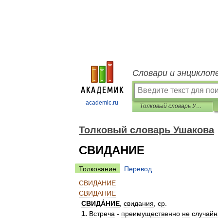
Словари и энциклоп
academic.ru
Толковый словарь Ушакова
Толковый словарь Ушакова
СВИДАНИЕ
Толкование
Перевод
СВИДАНИЕ
СВИДАНИЕ
СВИДА́НИЕ
,
свидания
,
ср
.
1
.
Встреча
-
преимущественно
не
случайн