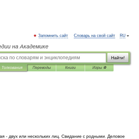
Запомнить сайт
Словарь на свой сайт
RU
едии на Академике
Найти!
Толкования
Переводы
Книги
Игры ⚽
ая
-
двух
или
нескольких
лиц
.
Свидание
с
родными
.
Деловое