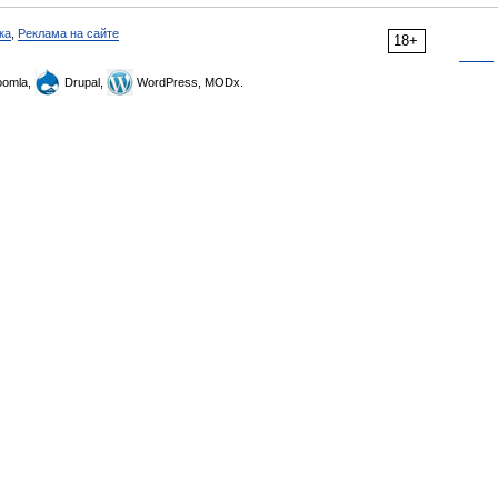
ка
,
Реклама на сайте
18+
omla,
Drupal,
WordPress, MODx.