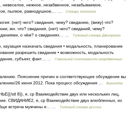
, невеселое, нежное, незабвенное, незабываемое,
тное, пылкое, равнодушное,… …
Словарь эпитетов
огия: (нет) чего? свидания, чему? свиданию, (вижу) что?
ии; мн. что? свидания, (нет) чего? свиданий, чему?
свиданиями, о чём? о свиданиях… …
Толковый словарь Дмитриева
, каузация назначать свидания • модальность, планирование
рование разрешить свидание • возможность, модальность
оздание, субъект, факт… …
Глагольной сочетаемости непредметных
далению. Пояснение причин и соответствующее обсуждение вы
далению/26 июня 2012. Пока процесс обсуждения …
Википедия
{{/stl 8}}, я, ср Взаимодействие двух или нескольких лиц,
ние. СВИДАНИЕ2, я, ср Взаимодействие двух влюбленных, их
вообще встреча мужчины и… …
Толковый словарь русских