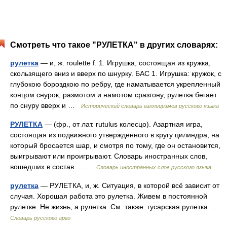
Смотреть что такое "РУЛЕТКА" в других словарях:
рулетка
— и, ж. roulette f. 1. Игрушка, состоящая из кружка,
скользящего вниз и вверх по шнурку. БАС 1. Игрушка: кружок, с
глубокою бороздкою по ребру, где наматывается укрепленный
концом снурок; размотом и намотом сразгону, рулетка бегает
по снуру вверх и …
Исторический словарь галлицизмов русского языка
РУЛЕТКА
— (фр., от лат. rutulus колесцо). Азартная игра,
состоящая из подвижного утвержденного в кругу цилиндра, на
который бросается шар, и смотря по тому, где он остановится,
выигрывают или проигрывают. Словарь иностранных слов,
вошедших в состав… …
Словарь иностранных слов русского языка
рулетка
— РУЛЕТКА, и, ж. Ситуация, в которой всё зависит от
случая. Хорошая работа это рулетка. Живем в постоянной
рулетке. Не жизнь, а рулетка. См. также: гусарская рулетка …
Словарь русского арго