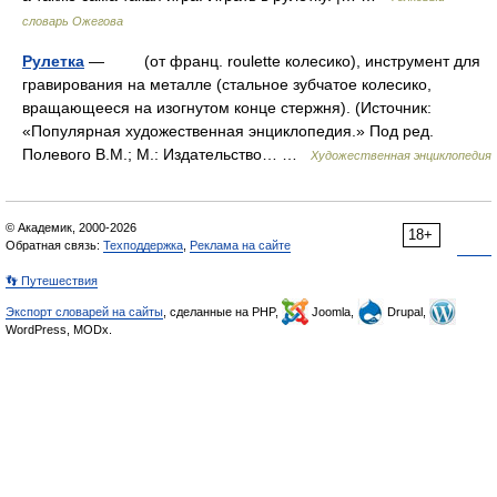
словарь Ожегова
Рулетка
— (от франц. roulette колесико), инструмент для
гравирования на металле (стальное зубчатое колесико,
вращающееся на изогнутом конце стержня). (Источник:
«Популярная художественная энциклопедия.» Под ред.
Полевого В.М.; М.: Издательство… …
Художественная энциклопедия
© Академик, 2000-2026
18+
Обратная связь:
Техподдержка
,
Реклама на сайте
👣 Путешествия
Экспорт словарей на сайты
, сделанные на PHP,
Joomla,
Drupal,
WordPress, MODx.