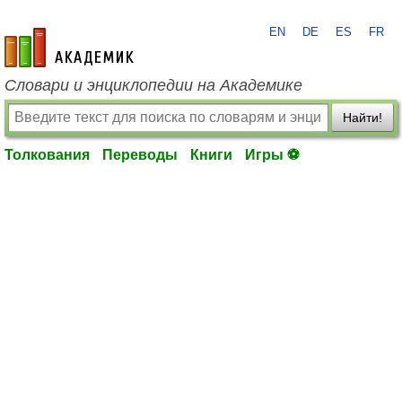
EN
DE
ES
FR
academic.ru
Словари и энциклопедии на Академике
Найти!
Толкования
Переводы
Книги
Игры ⚽