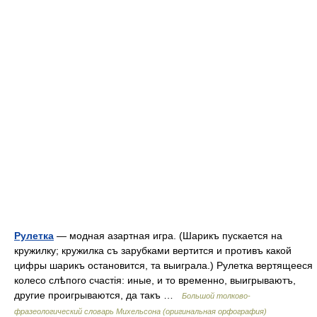
Рулетка
— модная азартная игра. (Шарикъ пускается на
кружилку; кружилка съ зарубками вертится и противъ какой
цифры шарикъ остановится, та выиграла.) Рулетка вертящееся
колесо слѣпого счастія: иные, и то временно, выигрываютъ,
другие проигрываются, да такъ …
Большой толково-
фразеологический словарь Михельсона (оригинальная орфография)