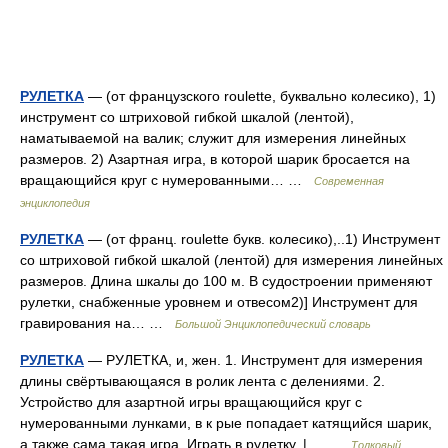
РУЛЕТКА
— (от французского roulette, буквально колесико), 1)
инструмент со штриховой гибкой шкалой (лентой),
наматываемой на валик; служит для измерения линейных
размеров. 2) Азартная игра, в которой шарик бросается на
вращающийся круг с нумерованными… …
Современная
энциклопедия
РУЛЕТКА
— (от франц. roulette букв. колесико),..1) Инструмент
со штриховой гибкой шкалой (лентой) для измерения линейных
размеров. Длина шкалы до 100 м. В судостроении применяют
рулетки, снабженные уровнем и отвесом2)] Инструмент для
гравирования на… …
Большой Энциклопедический словарь
РУЛЕТКА
— РУЛЕТКА, и, жен. 1. Инструмент для измерения
длины свёртывающаяся в ролик лента с делениями. 2.
Устройство для азартной игры вращающийся круг с
нумерованными лунками, в к рые попадает катящийся шарик,
а также сама такая игра. Играть в рулетку. |… …
Толковый