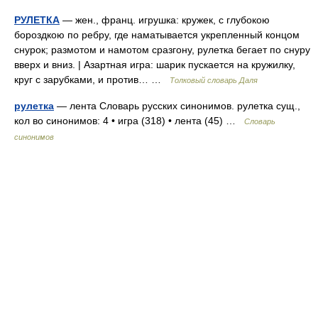
РУЛЕТКА
— жен., франц. игрушка: кружек, с глубокою
бороздкою по ребру, где наматывается укрепленный концом
снурок; размотом и намотом сразгону, рулетка бегает по снуру
вверх и вниз. | Азартная игра: шарик пускается на кружилку,
круг с зарубками, и против… …
Толковый словарь Даля
рулетка
— лента Словарь русских синонимов. рулетка сущ.,
кол во синонимов: 4 • игра (318) • лента (45) …
Словарь
синонимов