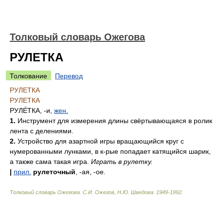
Толковый словарь Ожегова
РУЛЕТКА
Толкование
Перевод
РУЛЕТКА
РУЛЕТКА
РУЛЕ́ТКА
, -и,
жен.
1.
Инструмент для измерения длины свёртывающаяся в ролик
лента с делениями.
2.
Устройство для азартной игры вращающийся круг с
нумерованными лунками, в к-рые попадает катящийся шарик,
а также сама такая игра.
Играть в рулетку.
|
прил.
рулеточный
, -ая, -ое.
Толковый словарь Ожегова
.
С.И. Ожегов, Н.Ю. Шведова.
1949-1992
.