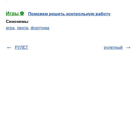
.
Игры ⚽
Поможем решить контрольную работу
Синонимы
:
игра
,
лента
,
фортунка
РУЛЕТ
рулетный