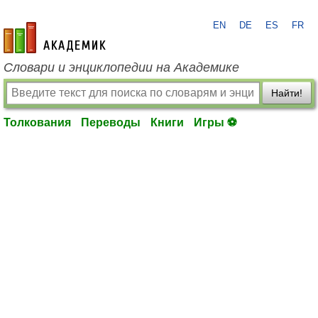
EN
DE
ES
FR
academic.ru
Словари и энциклопедии на Академике
Найти!
Толкования
Переводы
Книги
Игры ⚽