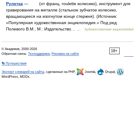
Рулетка
— (от франц. roulette колесико), инструмент для
гравирования на металле (стальное зубчатое колесико,
вращающееся на изогнутом конце стержня). (Источник:
«Популярная художественная энциклопедия.» Под ред.
Полевого В.М.; М.: Издательство… …
Художественная энциклопедия
© Академик, 2000-2026
18+
Обратная связь:
Техподдержка
,
Реклама на сайте
👣 Путешествия
Экспорт словарей на сайты
, сделанные на PHP,
Joomla,
Drupal,
WordPress, MODx.