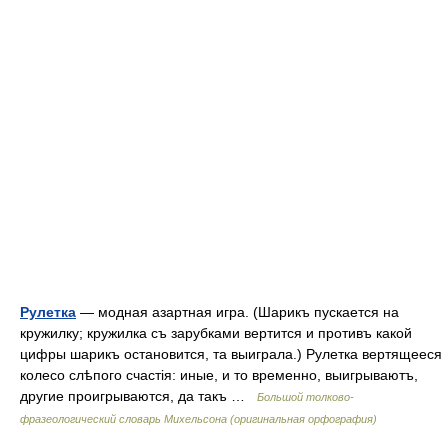
Рулетка
— модная азартная игра. (Шарикъ пускается на
кружилку; кружилка съ зарубками вертится и противъ какой
цифры шарикъ остановится, та выиграла.) Рулетка вертящееся
колесо слѣпого счастія: иные, и то временно, выигрываютъ,
другие проигрываются, да такъ …
Большой толково-
фразеологический словарь Михельсона (оригинальная орфография)