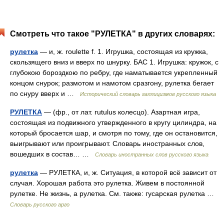
Смотреть что такое "РУЛЕТКА" в других словарях:
рулетка
— и, ж. roulette f. 1. Игрушка, состоящая из кружка,
скользящего вниз и вверх по шнурку. БАС 1. Игрушка: кружок, с
глубокою бороздкою по ребру, где наматывается укрепленный
концом снурок; размотом и намотом сразгону, рулетка бегает
по снуру вверх и …
Исторический словарь галлицизмов русского языка
РУЛЕТКА
— (фр., от лат. rutulus колесцо). Азартная игра,
состоящая из подвижного утвержденного в кругу цилиндра, на
который бросается шар, и смотря по тому, где он остановится,
выигрывают или проигрывают. Словарь иностранных слов,
вошедших в состав… …
Словарь иностранных слов русского языка
рулетка
— РУЛЕТКА, и, ж. Ситуация, в которой всё зависит от
случая. Хорошая работа это рулетка. Живем в постоянной
рулетке. Не жизнь, а рулетка. См. также: гусарская рулетка …
Словарь русского арго