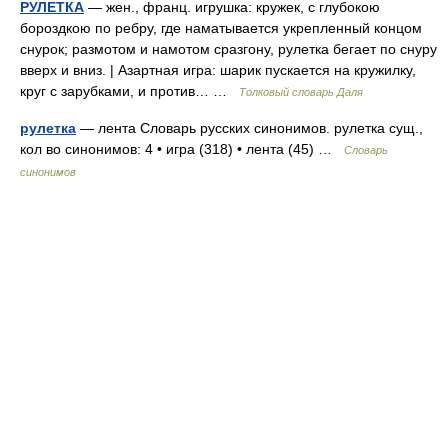
РУЛЕТКА
— жен., франц. игрушка: кружек, с глубокою
бороздкою по ребру, где наматывается укрепленный концом
снурок; размотом и намотом сразгону, рулетка бегает по снуру
вверх и вниз. | Азартная игра: шарик пускается на кружилку,
круг с зарубками, и против… …
Толковый словарь Даля
рулетка
— лента Словарь русских синонимов. рулетка сущ.,
кол во синонимов: 4 • игра (318) • лента (45) …
Словарь
синонимов