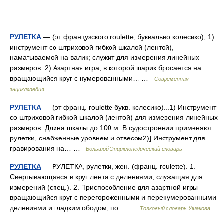
РУЛЕТКА
— (от французского roulette, буквально колесико), 1)
инструмент со штриховой гибкой шкалой (лентой),
наматываемой на валик; служит для измерения линейных
размеров. 2) Азартная игра, в которой шарик бросается на
вращающийся круг с нумерованными… …
Современная
энциклопедия
РУЛЕТКА
— (от франц. roulette букв. колесико),..1) Инструмент
со штриховой гибкой шкалой (лентой) для измерения линейных
размеров. Длина шкалы до 100 м. В судостроении применяют
рулетки, снабженные уровнем и отвесом2)] Инструмент для
гравирования на… …
Большой Энциклопедический словарь
РУЛЕТКА
— РУЛЕТКА, рулетки, жен. (франц. roulette). 1.
Свертывающаяся в круг лента с делениями, служащая для
измерений (спец.). 2. Приспособление для азартной игры
вращающийся круг с перегороженными и перенумерованными
делениями и гладким ободом, по… …
Толковый словарь Ушакова