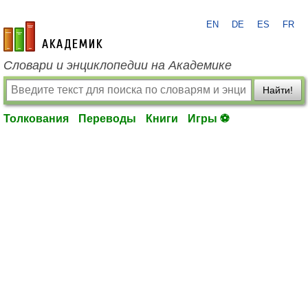
EN
DE
ES
FR
academic.ru
Словари и энциклопедии на Академике
Найти!
Толкования
Переводы
Книги
Игры ⚽