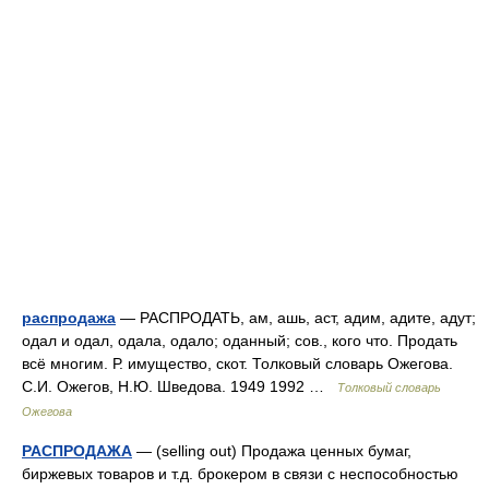
распродажа
— РАСПРОДАТЬ, ам, ашь, аст, адим, адите, адут;
одал и одал, одала, одало; оданный; сов., кого что. Продать
всё многим. Р. имущество, скот. Толковый словарь Ожегова.
С.И. Ожегов, Н.Ю. Шведова. 1949 1992 …
Толковый словарь
Ожегова
РАСПРОДАЖА
— (selling out) Продажа ценных бумаг,
биржевых товаров и т.д. брокером в связи с неспособностью