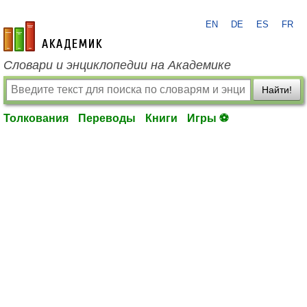
EN
DE
ES
FR
academic.ru
Словари и энциклопедии на Академике
Найти!
Толкования
Переводы
Книги
Игры ⚽