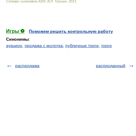
Словарь синонимов ASIS.
В.Н. Тришин
.
2013
.
.
Игры ⚽
Поможем решить контрольную работу
Синонимы
:
аукцион
,
продажа с молотка
,
публичные торги
,
торги
распродажа
распроданный