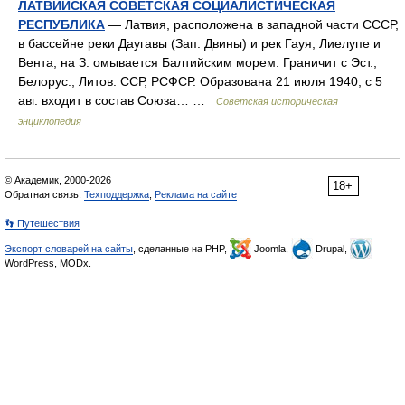
ЛАТВИЙСКАЯ СОВЕТСКАЯ СОЦИАЛИСТИЧЕСКАЯ
РЕСПУБЛИКА
— Латвия, расположена в западной части СССР,
в бассейне реки Даугавы (Зап. Двины) и рек Гауя, Лиелупе и
Вента; на З. омывается Балтийским морем. Граничит с Эст.,
Белорус., Литов. ССР, РСФСР. Образована 21 июля 1940; с 5
авг. входит в состав Союза… …
Советская историческая
энциклопедия
© Академик, 2000-2026
18+
Обратная связь:
Техподдержка
,
Реклама на сайте
👣 Путешествия
Экспорт словарей на сайты
, сделанные на PHP,
Joomla,
Drupal,
WordPress, MODx.