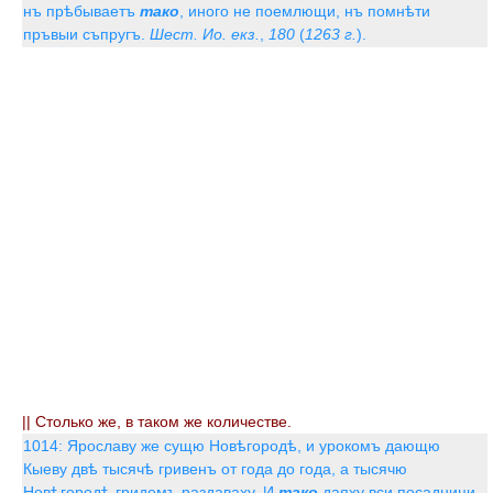
нъ прѣбываетъ
тако
, иного не поемлющи, нъ помнѣти
пръвыи съпругъ.
Шест. Ио. екз.
,
180
(
1263 г.
).
|| Столько же, в таком же количестве.
1014: Ярославу же сущю Новѣгородѣ, и урокомъ дающю
Кыеву двѣ тысячѣ гривенъ от года до года, а тысячю
Новѣгородѣ гридемъ раздаваху. И
тако
даяху вси посадници