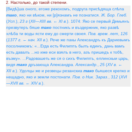
2. Настолько, до такой степени.
[Видѣ]ша оного, егоже рекохомъ, подруга присѣдяща слѣпа
тако
, яко ни вѣком, ни [р]язнамъ не познатися.
Ж. Бор. Глеб.
(
Усп.
),
23 г
(
XII—XIII вв. ← XI в.
). 1074: Яко се первый Демьянъ
презвутеръ бяше
тако
постникъ и въздержник, яко развѣ
хлѣба ти воды ясти ему до смерти своея.
Пов. врем. лет
,
126
(
1377 г. ← нач. XII в.
). Рече же пакы Александръ къ Дариевымъ
посолникомъ: «...Егда есть Филиппъ былъ единъ, дань вамъ
есть давалъ ...но иже еси взялъ в него, азъ пришедъ к тобѣ,
възму». ...Радовашеть же ся о сихъ Филиппъ, еллинскыи царь,
видя
тако
дръзающа Александра.
Александр.
,
25
(
XV в. ←
XII в.
). Удолцы же и резвецы резанскиа
тако
бьяшеся крепко и
нещадно, яко и земли постонати.
Пов. о Ник. Зараз.
,
312
(
XVI
—XVII вв. ← XIV в.
).