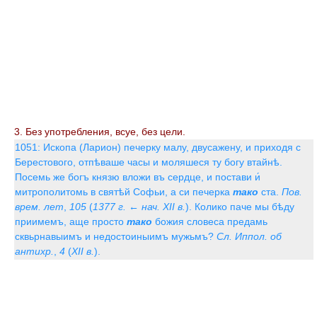
3. Без употребления, всуе, без цели.
1051: Ископа (Ларион) печерку малу, двусажену, и приходя с
Берестового, отпѣваше часы и моляшеся ту богу втайнѣ.
Посемь же богъ князю вложи въ сердце, и постави и́
митрополитомь в святѣй Софьи, а си печерка
тако
ста.
Пов.
врем. лет
,
105
(
1377 г. ← нач. XII в.
). Колико паче мы бѣду
приимемъ, аще просто
тако
божия словеса предамь
сквьрнавыимъ и недостоиныимъ мужьмъ?
Сл. Иппол. об
антихр.
,
4
(
XII в.
).