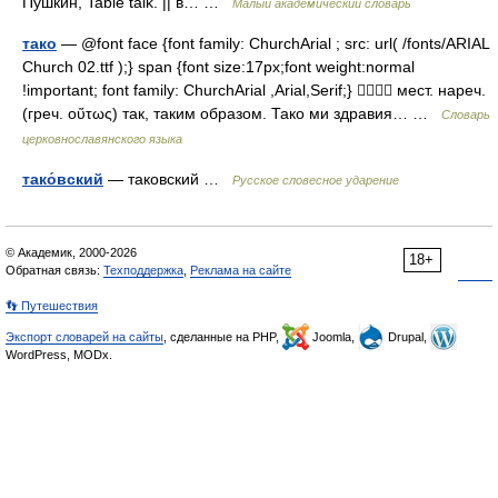
Пушкин, Table talk. || в… …
Малый академический словарь
тако
— @font face {font family: ChurchArial ; src: url( /fonts/ARIAL
Church 02.ttf );} span {font size:17px;font weight:normal
!important; font family: ChurchArial ,Arial,Serif;}  мест. нареч.
(греч. οὕτως) так, таким образом. Тако ми здравия… …
Словарь
церковнославянского языка
тако́вский
— таковский …
Русское словесное ударение
© Академик, 2000-2026
18+
Обратная связь:
Техподдержка
,
Реклама на сайте
👣 Путешествия
Экспорт словарей на сайты
, сделанные на PHP,
Joomla,
Drupal,
WordPress, MODx.