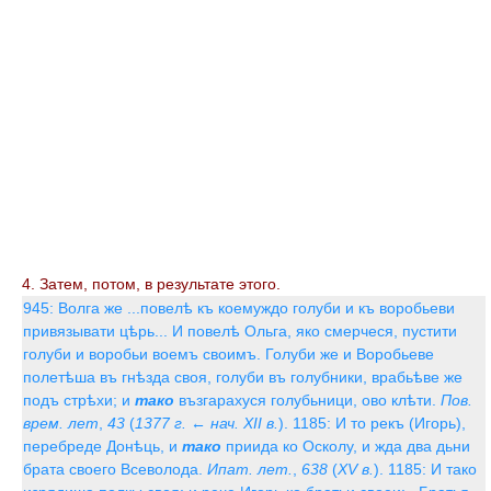
4. Затем, потом, в результате этого.
945: Волга же ...повелѣ къ коемуждо голуби и къ воробьеви
привязывати цѣрь... И повелѣ Ольга, яко смерчеся, пустити
голуби и воробьи воемъ своимъ. Голуби же и Воробьеве
полетѣша въ гнѣзда своя, голуби въ голубники, врабьѣве же
подъ стрѣхи; и
тако
възгарахуся голубьници, ово клѣти.
Пов.
врем. лет
,
43
(
1377 г. ← нач. XII в.
). 1185: И то рекъ (Игорь),
перебреде Донѣць, и
тако
приида ко Осколу, и жда два дьни
брата своего Всеволода.
Ипат. лет.
,
638
(
XV в.
). 1185: И тако