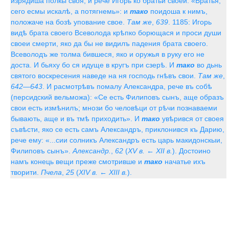
изрядиша полкы своя; и рече Игорь ко братьи своеи: «Братья,
сего есмы искалѣ, а потягнемь»: и
тако
поидоша к нимъ,
положаче на бозѣ упование свое.
Там же
,
639
. 1185: Игорь
видѣ брата своего Всеволода крѣпко борющася и проси души
своеи смерти, яко да бы не видилъ падения брата своего.
Всеволодъ же толма бившеся, яко и оружья в руку его не
доста. И бьяху бо ся идуще в кругъ при сзерѣ. И
тако
во дьнь
святого воскресения наведе на ня господь гнѣвъ свои.
Там же
,
642—643
. И расмотрѣвъ помалу Александра, рече въ собѣ
(персидский вельможа): «Се есть Филиповъ сынъ, аще образъ
свои есть измѣнилъ; мнози бо человѣци от рѣчи познаваеми
бывають, аще и въ тмѣ приходить». И
тако
увѣрився от своея
съвѣсти, яко се есть самъ Александръ, приклонився къ Дарию,
рече ему: «...сии солникъ Александръ есть царь макидонскыи,
Филиповъ сынъ».
Александр.
,
62
(
XV в. ← XII в.
). Достоино
намъ конець вещи преже смотривше и
тако
начатье ихъ
творити.
Пчела
,
25
(
XIV в. ← XIII в.
).