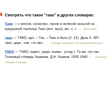
Смотреть что такое "тако" в других словарях:
Тако
— с мясом, силантро, луком и зелёной сальсой на
кукурузной тортилье Тако (исп. taco), мн. ч. « …
Википедия
тако
— ТАКО, арх. – Так. – Тако и быть (2. 21). Даль 4. 387:
тако, церк., сев. «то же» …
Словарь трилогии «Государева вотчина»
ТАКО
— ТАКО, нареч. (церк. книжн., устар.). То же, что так.
Толковый словарь Ушакова. Д.Н. Ушаков. 1935 1940 …
Толковый
словарь Ушакова