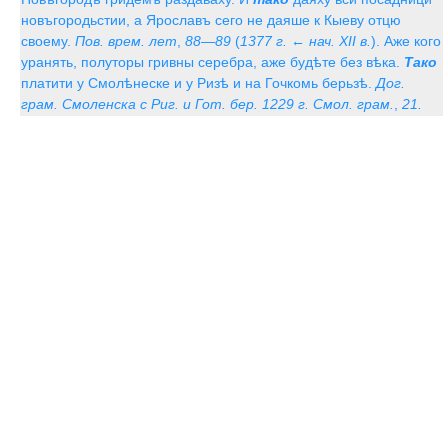
новъгородьстии, а Ярославъ сего не даяше к Кыеву отцю
своему.
Пов. врем. лет
,
88—89
(
1377 г. ← нач. XII в.
). Аже кого
уранять, полуторы гривны серебра, аже будѣте без вѣка.
Тако
платити у Смолѣнеске и у Ризѣ и на Гочкомь берьзѣ.
Дог.
грам. Смоленска с Риг. и Гот. бер. 1229 г. Смол. грам.
,
21.