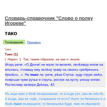
Словарь-справочник "Слово о полку
Игореве"
тако
Толкование
Перевод
тако
Тако (1)
I. Нареч. 1. Так, таким образом, не как-л. иначе:
Игорь рече: «О Донче! не мало ти величія, лелѣявшу князя на
влънахъ, стлавшу ему зелѣну траву на своихъ сребреныхъ
брезѣхъ...». Не
тако
ли, рече, рѣка Стугна; худу струю имѣя,
пожръши чужи ручьи и стругы, ростре на кусту, уношу князю
Ростиславу затвори Днѣпрь.
42
.
Нъ аще како о бозѣ въпрашаеши, то и къде уто, акы въ мѣстѣ,
и къгда, акы въ годѣ, съпрашати ти есть? Аште ли бечиньно е о
бозѣ
тако
въпрашати, то бечиньнѣе буде, еже не вѣровати