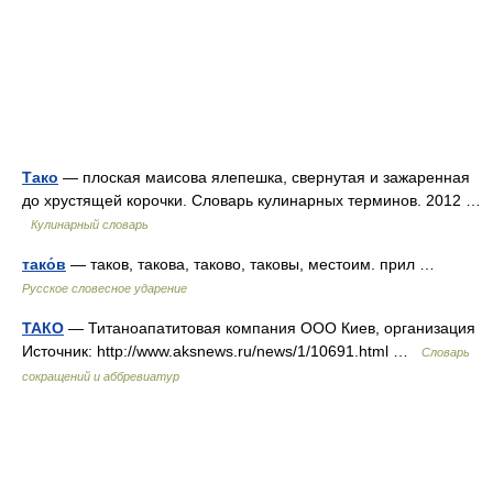
Тако
— плоская маисова ялепешка, свернутая и зажаренная
до хрустящей корочки. Словарь кулинарных терминов. 2012 …
Кулинарный словарь
тако́в
— таков, такова, таково, таковы, местоим. прил …
Русское словесное ударение
ТАКО
— Титаноапатитовая компания ООО Киев, организация
Источник: http://www.aksnews.ru/news/1/10691.html …
Словарь
сокращений и аббревиатур