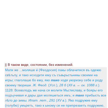
|| В таком виде, состоянии, без изменений.
Мати же ...моляше и́ (Феодосия) пакы облачитися въ одежю
свѣтьлу, и тако исходити ему съ съвьрьстьникы своими на
игры; глаголаше бо ему, яко
тако
ходя укоризну себе и роду
своему твориши.
Ж. Феод.
(
Усп.
),
28 б
(
XII в. ← ок. 1088 г.
).
1128: Всеволодъ же нача ся молити Мьстиславу, и бояры его
подъучивая и дары дая моляшеться имъ; и
тако
прибысть все
лѣто до зимы.
Ипат. лет.
,
291
(
XV в.
). Яко подружие ему
(голубю) умьретъ, тако к ыному се не припрезаетъ подружию,