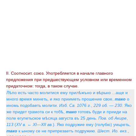
II. Соотносит. союз. Употребляется в начале главного
предложения при предшествующем условном или временном
придаточном: тогда, в таком случае.
Лѣпо есть часто молитися ему прилѣжъно и вѣрьно ...аще и
много время минеть, и яко прииметь прошение свое,
тако
о
иномь подобаеть молити.
Изб. Св. 1076 г.
,
229 об. — 230
. Яко
же придет грамота си к тобѣ,
тако
готовъ буди и прииди на
поле егупетьское мѣсяца августа въ 25 день.
Пов. об Акире
,
113
(
XV в. ← XI—XII вв.
). Яко подружие ему (голубю) умьреть,
тако
к ыному се не припрезаетъ подружию.
Шест. Ио. екз.
,