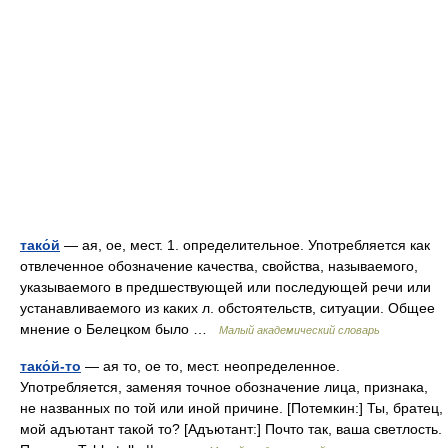
тако́й
— ая, ое, мест. 1. определительное. Употребляется как
отвлеченное обозначение качества, свойства, называемого,
указываемого в предшествующей или последующей речи или
устанавливаемого из каких л. обстоятельств, ситуации. Общее
мнение о Белецком было …
Малый академический словарь
тако́й-то
— ая то, ое то, мест. неопределенное.
Употребляется, заменяя точное обозначение лица, признака,
не названных по той или иной причине. [Потемкин:] Ты, братец,
мой адъютант такой то? [Адъютант:] Почто так, ваша светлость.