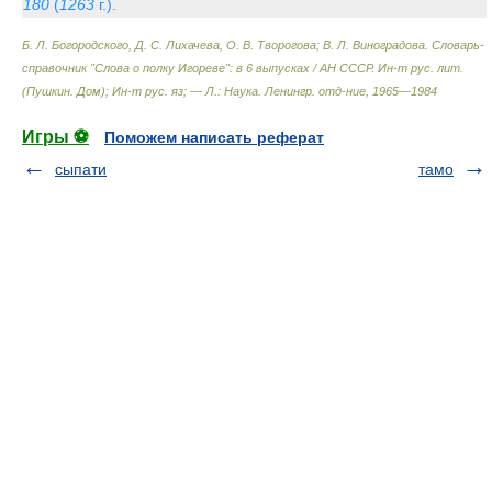
180
(
1263
г.).
Б. Л. Богородского, Д. С. Лихачева, О. В. Творогова; В. Л. Виноградова.
Словарь-
справочник "Слова о полку Игореве": в 6 выпусках / АН СССР. Ин-т рус. лит.
(Пушкин. Дом); Ин-т рус. яз; — Л.: Наука. Ленингр. отд-ние
,
1965—1984
Игры ⚽
Поможем написать реферат
сыпати
тамо