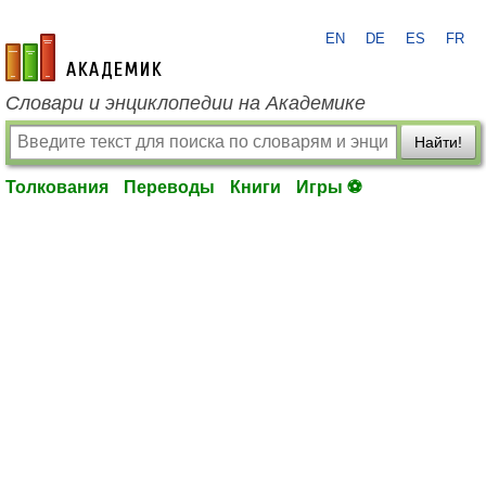
EN
DE
ES
FR
academic.ru
Словари и энциклопедии на Академике
Найти!
Толкования
Переводы
Книги
Игры ⚽