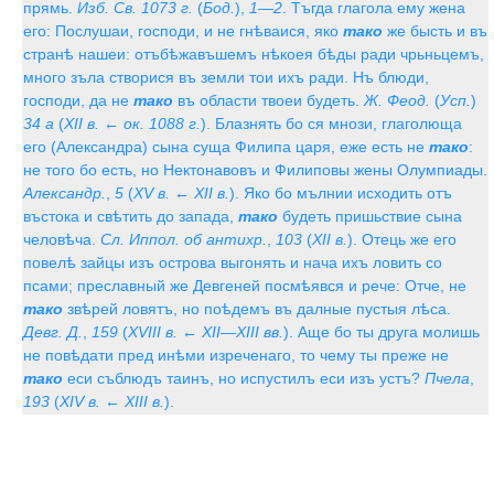
прямь.
Изб. Св. 1073 г.
(
Бод.
),
1—2
. Тъгда глагола ему жена
его: Послушаи, господи, и не гнѣваися, яко
тако
же бысть и въ
странѣ нашеи: отъбѣжавъшемъ нѣкоея бѣды ради чрьньцемъ,
много зъла створися въ земли тои ихъ ради. Нъ блюди,
господи, да не
тако
въ области твоеи будеть.
Ж. Феод.
(
Усп.
)
34 а
(
XII в. ← ок. 1088 г.
). Блазнять бо ся мнози, глаголюща
его (Александра) сына суща Филипа царя, еже есть не
тако
:
не того бо есть, но Нектонавовъ и Филиповы жены Олумпиады.
Александр.
,
5
(
XV в. ← XII в.
). Яко бо мълнии исходить отъ
въстока и свѣтить до запада,
тако
будеть пришьствие сына
человѣча.
Сл. Иппол. об антихр.
,
103
(
XII в.
). Отець же его
повелѣ зайцы изъ острова выгонять и нача ихъ ловить со
псами; преславный же Девгеней посмѣявся и рече: Отче, не
тако
звѣрей ловятъ, но поѣдемъ въ далные пустыя лѣса.
Девг. Д.
,
159
(
XVIII в. ← XII—XIII вв.
). Аще бо ты друга молишь
не повѣдати пред инѣми изреченаго, то чему ты преже не
тако
еси съблюдъ таинъ, но испустилъ еси изъ устъ?
Пчела
,
193
(
XIV в. ← XIII в.
).