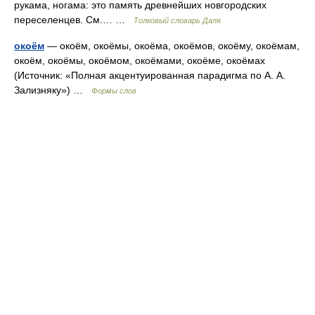
рукама, ногама: это память древнейших новгородских
переселенцев. См.… …
Толковый словарь Даля
окоём
— окоём, окоёмы, окоёма, окоёмов, окоёму, окоёмам,
окоём, окоёмы, окоёмом, окоёмами, окоёме, окоёмах
(Источник: «Полная акцентуированная парадигма по А. А.
Зализняку») …
Формы слов