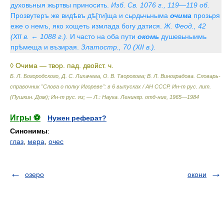
духовьныя жьртвы приносить.
Изб. Св. 1076 г., 119—119 об.
Прозвутеръ же видѣвъ дѣ[ти]ща и сьрдьчьныма
очима
прозьря
еже о немъ, яко хощеть измлада богу датися.
Ж. Феод., 42
(XII в. ← 1088 г.).
И часто на оба пути
окомь
душевьныимь
прѣмеща и възирая.
Златостр., 70 (XII в.).
◊ Очима — твор. пад. двойст. ч.
Б. Л. Богородского, Д. С. Лихачева, О. В. Творогова; В. Л. Виноградова.
Словарь-
справочник "Слова о полку Игореве": в 6 выпусках / АН СССР. Ин-т рус. лит.
(Пушкин. Дом); Ин-т рус. яз; — Л.: Наука. Ленингр. отд-ние
,
1965—1984
Игры ⚽
Нужен реферат?
Синонимы
:
глаз
,
мера
,
очес
озеро
окони