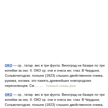
ОКО
— ср., татар. вес в три фунта. Виноград на базаре по три
копейки за око. II. ОКО ср. очи и очеса мн. глаз. В Чердыни,
Сольвочегодске, поныне (1823) слышно двойственное очима,
рукама, ногама: это память древнейших новгородских
переселенцев. См.… …
Толковый словарь Даля
ОКО
— ср., татар. вес в три фунта. Виноград на базаре по три
копейки за око. II. ОКО ср. очи и очеса мн. глаз. В Чердыни,
Сольвочегодске, поныне (1823) слышно двойственное очима,