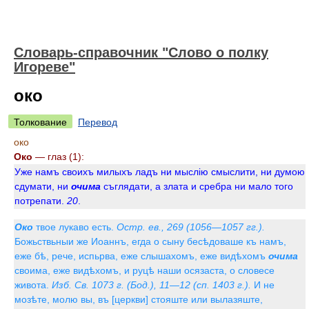
Словарь-справочник "Слово о полку
Игореве"
око
Толкование
Перевод
око
Око
— глаз (1):
Уже намъ своихъ милыхъ ладъ ни мыслію смыслити, ни думою
сдумати, ни
очима
съглядати, а злата и сребра ни мало того
потрепати.
20
.
Око
твое лукаво есть.
Остр. ев., 269 (1056—1057 гг.).
Божьствьныи же Иоаннъ, егда о сыну бесѣдоваше къ намъ,
еже бѣ, рече, испьрва, еже слышахомъ, еже видѣхомъ
очима
своима, еже видѣхомъ, и руцѣ наши осязаста, о словесе
живота.
Изб. Св. 1073 г. (Бод.), 11—12 (сп. 1403 г.).
И не
мозѣте, молю вы, въ [церкви] стояште или вылазяште,