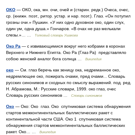
ОКО
— ОКО, ока, мн. очи, очей и (старин. редк.) Очеса, очес,
ср. (книжн. поэт., ритор. устар. и нар. поэт.). Глаз. «Он потупил
грозны очи.» Пушкин. «У них одно духовное око, один слух,
один ум, одна душа.» Гончаров. «В очах не раз мелькали
слезы.»… …
Толковый словарь Ушакова
Око Ра
— с извивающимися вокруг него кобрами в коронах
Верхнего и Нижнего Египта. Око Ра (Глаз Ра) представляло
собою женский аналог бога солнца …
Википедия
око
— См. глаз беречь как зеницу ока, недреманное око,
недремлющее око, пожирать очами, пред очами... Словарь
русских синонимов и сходных по смыслу выражений. под. ред.
Н. Абрамова, М.: Русские словари, 1999. око глаз, очес
Словарь русских синонимов …
Словарь синонимов
Око
— Око: Око глаз. Око спутниковая система обнаружения
стартов межконтинентальных баллистических ракет с
континентальной части США. Око 1 спутниковая система
обнаружения стартов межконтинентальных баллистических
ракет. Око… …
Википедия