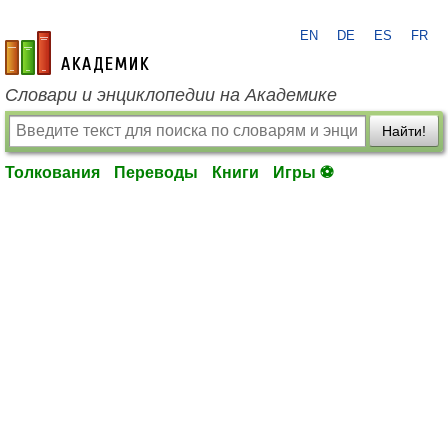
EN
DE
ES
FR
academic.ru
Словари и энциклопедии на Академике
Найти!
Толкования
Переводы
Книги
Игры ⚽