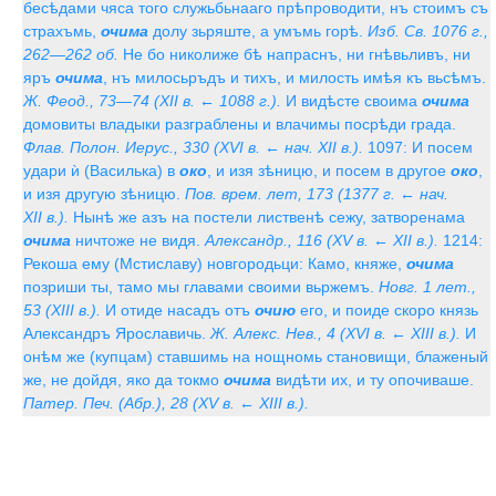
бесѣдами чяса того служьбьнааго прѣпроводити, нъ стоимъ съ
страхъмь,
очима
долу зьряште, а умъмь горѣ.
Изб. Св. 1076 г.,
262—262 об.
Не бо николиже бѣ напраснъ, ни гнѣвьливъ, ни
яръ
очима
, нъ милосьръдъ и тихъ, и милость имѣя къ вьсѣмъ.
Ж. Феод., 73—74 (XII в. ← 1088 г.).
И видѣсте своима
очима
домовиты владыки разграблены и влачимы посрѣди града.
Флав. Полон. Иерус., 330 (XVI в. ← нач. XII в.).
1097: И посем
удари ѝ (Василька) в
око
, и изя зѣницю, и посем в другое
око
,
и изя другую зѣницю.
Пов. врем. лет, 173 (1377 г. ← нач.
XII в.).
Нынѣ же азъ на постели лиственѣ сежу, затворенама
очима
ничтоже не видя.
Александр., 116 (XV в. ← XII в.).
1214:
Рекоша ему (Мстиславу) новгородьци: Камо, княже,
очима
позриши ты, тамо мы главами своими вьржемъ.
Новг. 1 лет.,
53 (XIII в.).
И отиде насадъ отъ
очию
его, и поиде скоро князь
Александръ Ярославичь.
Ж. Алекс. Нев., 4 (XVI в. ← XIII в.).
И
онѣм же (купцам) ставшимь на нощномь становищи, блаженый
же, не дойдя, яко да токмо
очима
видѣти их, и ту опочиваше.
Патер. Печ. (Абр.), 28 (XV в. ← XIII в.).