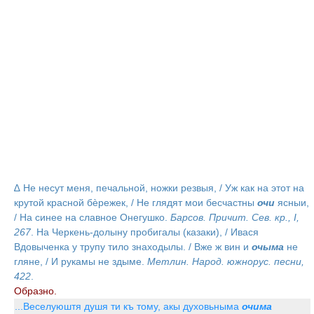
∆ Не несут меня, печальной, ножки резвыя, / Уж как на этот на
крутой красной бѐрежек, / Не глядят мои бесчастны
очи
ясныи,
/ На синее на славное Онегушко.
Барсов. Причит. Сев. кр., I,
267
. На Черкень-долыну пробигалы (казаки), / Ивася
Вдовыченка у трупу тило знаходылы. / Вже ж вин и
очыма
не
гляне, / И рукамы не здыме.
Метлин. Народ. южнорус. песни,
422
.
Образно.
...Веселуюштя душя ти къ тому, акы духовьныма
очима