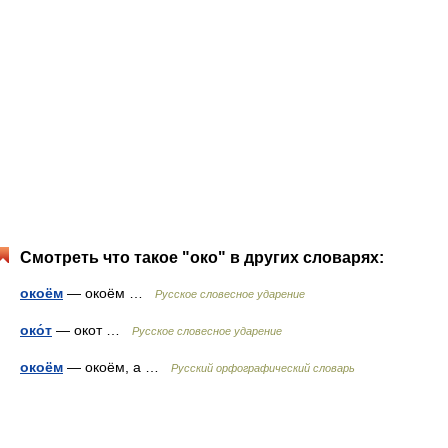
Смотреть что такое "око" в других словарях:
окоём
— окоём …
Русское словесное ударение
око́т
— окот …
Русское словесное ударение
окоём
— окоём, а …
Русский орфографический словарь