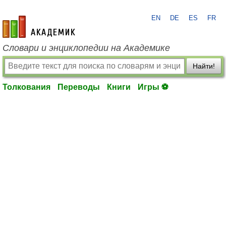
EN
DE
ES
FR
academic.ru
Словари и энциклопедии на Академике
Найти!
Толкования
Переводы
Книги
Игры ⚽