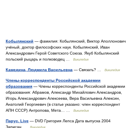
Кобылянский
— фамилия: Кобылянский, Виктор Аполлонович
учёный, доктор философских наук. Кобылянский, Иван
Александрович Герой Советского Союза. Якуб Кобылянский
польский рыцарь и полководец …
Википедия
Камедина, Людмила Васильевна
— Связать? …
Википедия
Члены-корреспонденты Российской академии
образования
— Члены корреспонденты Российской академии
образования: Абрамов, Александр Михайлович Александров,
Игорь Александрович Алексеева, Вера Васильевна Алексин,
Анатолий Георгиевич (в статье указано: член корреспондент
АПН СССР) Антропова, Мета… …
Википедия
Парус. Live
— DVD Григория Лепса Дата выпуска 2004
Записан …
Википедия