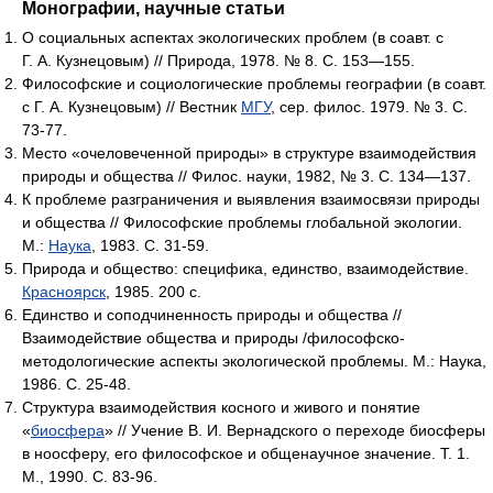
Монографии, научные статьи
О социальных аспектах экологических проблем (в соавт. с
Г. А. Кузнецовым) // Природа, 1978. № 8. С. 153—155.
Философские и социологические проблемы географии (в соавт.
с Г. А. Кузнецовым) // Вестник
МГУ
, сер. филос. 1979. № 3. С.
73-77.
Место «очеловеченной природы» в структуре взаимодействия
природы и общества // Филос. науки, 1982, № 3. С. 134—137.
К проблеме разграничения и выявления взаимосвязи природы
и общества // Философские проблемы глобальной экологии.
М.:
Наука
, 1983. С. 31-59.
Природа и общество: специфика, единство, взаимодействие.
Красноярск
, 1985. 200 с.
Единство и соподчиненность природы и общества //
Взаимодействие общества и природы /философско-
методологические аспекты экологической проблемы. М.: Наука,
1986. С. 25-48.
Структура взаимодействия косного и живого и понятие
«
биосфера
» // Учение В. И. Вернадского о переходе биосферы
в ноосферу, его философское и общенаучное значение. Т. 1.
М., 1990. С. 83-96.