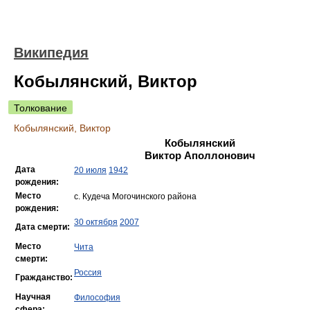
Википедия
Кобылянский, Виктор
Толкование
Кобылянский, Виктор
Кобылянский
Виктор Аполлонович
Дата
20 июля
1942
рождения:
Место
с. Кудеча Могочинского района
рождения:
30 октября
2007
Дата смерти:
Место
Чита
смерти:
Россия
Гражданство:
Научная
Философия
сфера: