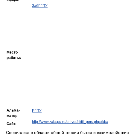
ЗабГГПУ
Место
работы:
Альма-
РГПУ
матер:
http://www.zabspu.ru/univer/sf/fil_pers.php#kba
Сайт:
Специалист в области общей теории бытия и взаимодействия