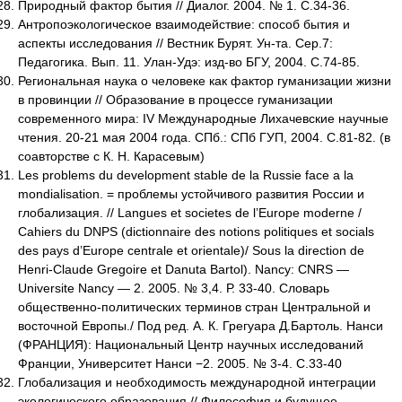
Природный фактор бытия // Диалог. 2004. № 1. С.34-36.
Антропоэкологическое взаимодействие: способ бытия и
аспекты исследования // Вестник Бурят. Ун-та. Сер.7:
Педагогика. Вып. 11. Улан-Удэ: изд-во БГУ, 2004. С.74-85.
Региональная наука о человеке как фактор гуманизации жизни
в провинции // Образование в процессе гуманизации
современного мира: IV Международные Лихачевские научные
чтения. 20-21 мая 2004 года. СПб.: СПб ГУП, 2004. С.81-82. (в
соавторстве с К. Н. Карасевым)
Les problems du development stable de la Russie face a la
mondialisation. = проблемы устойчивого развития России и
глобализация. // Langues et societes de l’Europe moderne /
Cahiers du DNPS (dictionnaire des notions politiques et socials
des pays d’Europe centrale et orientale)/ Sous la direction de
Henri-Claude Gregoire et Danuta Bartol). Nancy: CNRS —
Universite Nancy — 2. 2005. № 3,4. Р. 33-40. Словарь
общественно-политических терминов стран Центральной и
восточной Европы./ Под ред. А. К. Грегуара Д.Бартоль. Нанси
(ФРАНЦИЯ): Национальный Центр научных исследований
Франции, Университет Нанси −2. 2005. № 3-4. С.33-40
Глобализация и необходимость международной интеграции
экологического образования // Философия и будущее