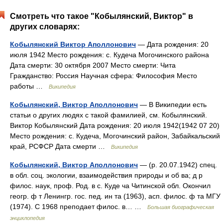
Смотреть что такое "Кобылянский, Виктор" в
других словарях:
Кобылянский Виктор Аполлонович
— Дата рождения: 20
июля 1942 Место рождения: с. Кудеча Могочинского района
Дата смерти: 30 октября 2007 Место смерти: Чита
Гражданство: Россия Научная сфера: Философия Место
работы …
Википедия
Кобылянский, Виктор Аполлонович
— В Википедии есть
статьи о других людях с такой фамилией, см. Кобылянский.
Виктор Кобылянский Дата рождения: 20 июля 1942(1942 07 20)
Место рождения: с. Кудеча, Могочинский район, Забайкальский
край, РСФСР Дата смерти …
Википедия
Кобылянский, Виктор Аполлонович
— (р. 20.07.1942) спец.
в обл. соц. экологии, взаимодействия природы и об ва; д р
филос. наук, проф. Род. в с. Куде ча Читинской обл. Окончил
геогр. ф т Ленингр. гос. пед. ин та (1963), асп. филос. ф та МГУ
(1974). С 1968 преподает филос. в… …
Большая биографическая
энциклопедия