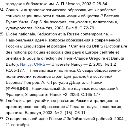
городская библиотека им. А. П. Чехова, 2003.С.28-34.
Социо- и антропоэкологическое образование: к проблеме
социализации личности и гуманизации общества // Вестник
Бурят. Ун-та. Сер.5. Философия, социология, политология,
культурология. Улан-Удэ, 2003. Вып 8. С.72-79.
L’ idée nationale, l’education et la Russie contemporaine. =
Национальная идея и вопросы образования в современной
России // Linguistique et politique. / Cahiers du DNPS (Dictionnaire
des notions politiques et socials des pays d’Europe centrale et
orientale.)/ Sous la direction de Henri-Claude Gregoire et Danuta
Bartol).
Nancy
:
CNRS
— Universite Nancy — 2. 2003. № 1,2
P.165-177. = Лингвистика и политика. Словарь общественно-
политических терминов стран Центральной и восточной
Европы./ Под ред. А. К. Грегуара Д.Бартоль. Нанси
(ФРАНЦИЯ) : Национальный Центр научных исследований
Франции, Университет Нанси −2, 2003. С.165-177.
Глобализация, устойчивое развитие России и традиционно-
ориентированное образование // Педагог: наука, технология,
практика. Барнаул, 2003. № 2. (15). С6-11.
О национальной идее России // Забайкальский рабочий. 2004 ,
11 сентября.