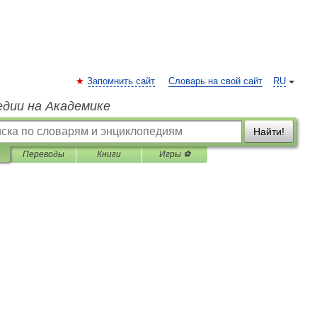
Запомнить сайт
Словарь на свой сайт
RU
едии на Академике
Найти!
Переводы
Книги
Игры ⚽