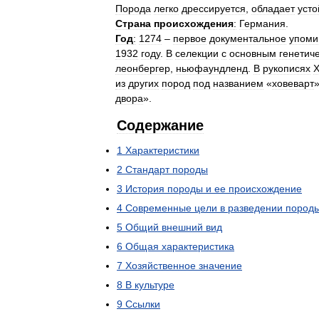
Порода
легко
дрессируется
,
обладает
усто
Страна
происхождения
:
Германия
.
Год
:
1274
–
первое
документальное
упоми
1932
году
.
В
селекции
с
основным
генетич
леонбергер
,
ньюфаундленд
.
В
рукописях
X
из
других
пород
под
названием
«
ховеварт
двора
».
Содержание
1
Характеристики
2
Стандарт
породы
3
История
породы
и
ее
происхождение
4
Современные
цели
в
разведении
пород
5
Общий
внешний
вид
6
Общая
характеристика
7
Хозяйственное
значение
8
В
культуре
9
Ссылки