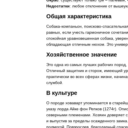
Окрас
:
существуют
только
три
–
палевый
,
Недостатки
:
любое
отклонение
от
вышеук
Общая
характеристика
Собака
-
компаньон
,
поисково
-
спасательна
равных
,
если
учесть
гармоничное
сочетан
спокойная
уравновешенная
собака
,
увере
обладающая
отличным
нюхом
.
Это
универ
Хозяйственное
значение
Это
одна
из
самых
лучших
рабочих
пород
,
Отличный
защитник
и
сторож
,
имеющий
у
практически
во
всех
сферах
жизни
,
начина
службой
.
В
культуре
О
породе
ховаварт
упоминается
в
старей
указу
лорда
Айке
фон
Репков
(
1274г
).
Опи
северными
племенами
.
Хозяин
доверяет
с
и
выпустив
за
пределы
осажденного
замка
подмогой
.
Повзрослев
,
благодарный
спасе