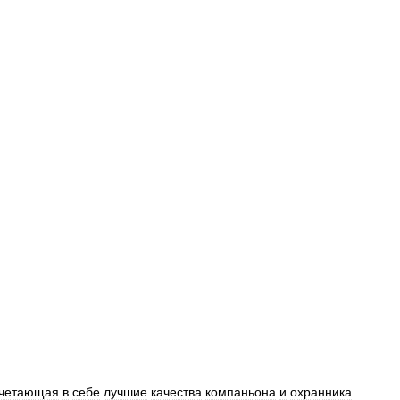
четающая
в
себе
лучшие
качества
компаньона
и
охранника
.