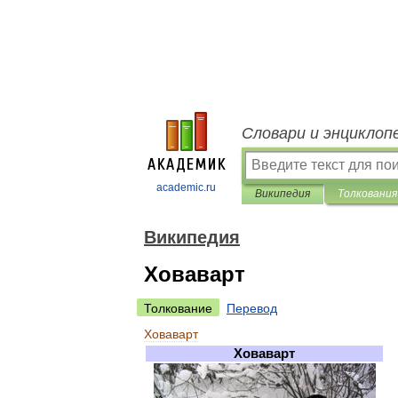
Словари и энциклоп
academic.ru
Википедия
Толкования
Википедия
Ховаварт
Толкование
Перевод
Ховаварт
Ховаварт