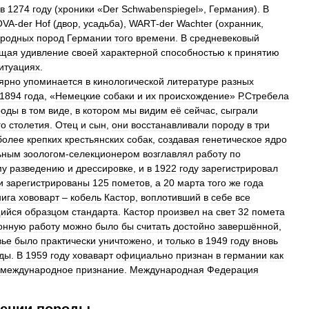
в
1274
году
(
хроники
«
Der
Schwabenspiegel
»,
Германия
).
В
OVA
-
der
Hof
(
двор
,
усадьба
),
WART
-
der
Wachter
(
охранник
,
ородных
пород
Германии
того
времени
.
В
средневековый
щая
удивление
своей
характерной
способностью
к
принятию
итуациях
.
ярно
упоминается
в
кинологической
литературе
разных
1894
года
, «
Немецкие
собаки
и
их
происхождение
»
Р
.
Стребела
роды
в
том
виде
,
в
котором
мы
видим
её
сейчас
,
сыграли
го
столетия
.
Отец
и
сын
,
они
восстанавливали
породу
в
три
более
крепких
крестьянских
собак
,
создавая
генетическое
ядро
ьным
зоологом
-
селекционером
возглавлял
работу
по
му
разведению
и
дрессировке
,
и
в
1922
году
зарегистрировал
и
зарегистрированы
125
пометов
,
а
20
марта
того
же
года
нига
хововарт
–
кобель
Кастор
,
воплотивший
в
себе
все
ийся
образцом
стандарта
.
Кастор
произвел
на
свет
32
помета
онную
работу
можно
было
бы
считать
достойно
завершённой
,
вье
было
практически
уничтожено
,
и
только
в
1949
году
вновь
ды
.
В
1959
году
ховаварт
официально
признан
в
германии
как
международное
признание
.
Международная
Федерация