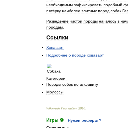
необходимым
зафиксировать
подобный
фа
пятёрку
наиболее
элитных
пород
собак
Ге
Разведение
чистой
породы
началось
в
нач
породам
.
Ссылки
Ховаварт
Подробнее
о
породе
ховаварт
Категории:
Породы
собак
по
алфавиту
Молоссы
Wikimedia
Foundation
.
2010
.
Игры ⚽
Нужен реферат?
Синонимы
: