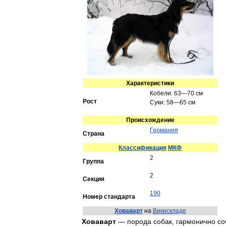
Характеристики
Кобели:
63
—
70
см
Рост
Суки:
58
—
65
см
Происхождение
Германия
Страна
Классификация
МКФ
2
Группа
2
Секция
190
Номер
стандарта
Ховаварт
на
Викискладе
Ховаварт
—
порода
собак
,
гармонично
со