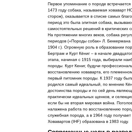
Первое
упоминание
о
породе
встречается
1473
году
собака
,
называемая
ховаварт
H
сторож
),
оказывается
в
списке
самых
благ
период
это
была
элитная
собака
,
вызываю
самостоятельных
решений
в
критических
с
На
протяжении
многих
веков
,
собака
регул
периодов
(«
Породы
собак
»
Л
.
Беккермана
1904
г
.).
Огромную
роль
в
образовании
по
Бертрам
и
Курт
Кёниг
–
в
начале
двадцато
этапа
,
начиная
с
1915
года
,
выбирали
наи
породы
.
Курт
Кениг
,
будучи
профессионал
восстановлению
ховаварта
,
его
племенно
первый
питомник
породы
.
К
1937
году
был
родился
самый
идеальный
,
по
мнению
Кё
достоинства
породы
и
по
сей
день
являющ
практически
идеальных
щенков
,
и
селекци
если
бы
не
вторая
мировая
война
.
Поголо
налажена
работа
по
восстановлению
поро
служебная
порода
,
а
в
1964
году
получает
Ховавартов
(
IHF
)
образована
в
1983
году
.