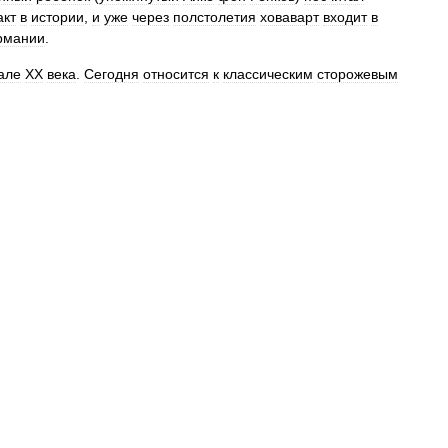
кт
в
истории
,
и
уже
через
полстолетия
ховаварт
входит
в
рмании
.
але
XX
века
.
Сегодня
относится
к
классическим
сторожевым