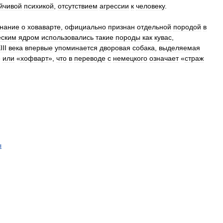
йчивой
психикой
,
отсутствием
агрессии
к
человеку
.
нание
о
ховаварте
,
официально
признан
отдельной
породой
в
еским
ядром
использовались
такие
породы
как
кувас
,
III
века
впервые
упоминается
дворовая
собака
,
выделяемая
»
или
«
хофварт
»,
что
в
переводе
с
немецкого
означает
«
страж
ы