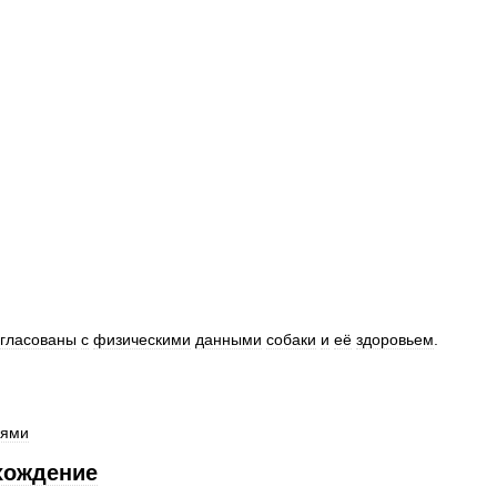
огласованы
с
физическими
данными
собаки
и
её
здоровьем
.
иями
хождение