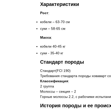
Характеристики
Рост
:
кобели
–
63
-
70
см
суки
–
58
-
65
см
Масса
:
кобели
40
-
45
кг
суки
-
35
-
40
кг
Стандарт
породы
Стандарт
(
FCI
190
)
Требования
стандарта
породы
ховаварт
с
Классификация
:
2
группа
Молоссы
–
секция
–
2
Горные
молоссы
2
.
2
,
с
рабочими
испытан
История
породы
и
ее
проис