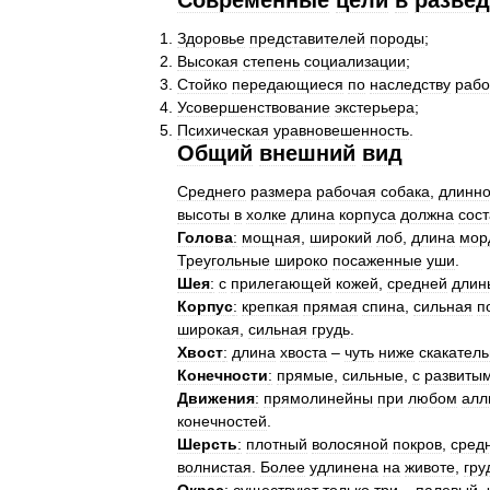
Современные
цели
в
разве
Здоровье
представителей
породы
;
Высокая
степень
социализации
;
Стойко
передающиеся
по
наследству
рабо
Усовершенствование
экстерьера
;
Психическая
уравновешенность
.
Общий
внешний
вид
Среднего
размера
рабочая
собака
,
длинн
высоты
в
холке
длина
корпуса
должна
сост
Голова
:
мощная
,
широкий
лоб
,
длина
мор
Треугольные
широко
посаженные
уши
.
Шея
:
с
прилегающей
кожей
,
средней
длин
Корпус
:
крепкая
прямая
спина
,
сильная
п
широкая
,
сильная
грудь
.
Хвост
:
длина
хвоста
–
чуть
ниже
скакател
Конечности
:
прямые
,
сильные
,
с
развиты
Движения
:
прямолинейны
при
любом
алл
конечностей
.
Шерсть
:
плотный
волосяной
покров
,
сред
волнистая
.
Более
удлинена
на
животе
,
гру