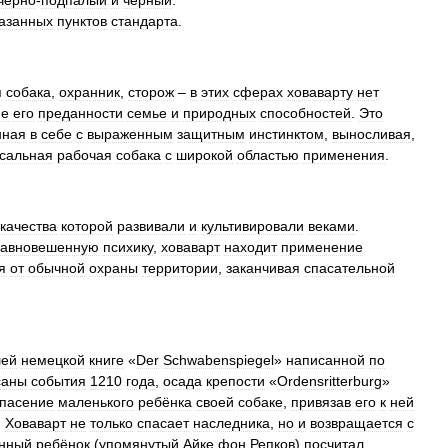
чёрно
-
подпалый
и
чёрный
.
азанных
пунктов
стандарта
.
я
собака
,
охранник
,
сторож
–
в
этих
сферах
ховаварту
нет
ие
его
преданности
семье
и
природных
способностей
.
Это
нная
в
себе
с
выраженным
защитным
инстинктом
,
выносливая
,
сальная
рабочая
собака
с
широкой
областью
применения
.
качества
которой
развивали
и
культивировали
веками
.
равновешенную
психику
,
ховаварт
находит
применение
я
от
обычной
охраны
территории
,
заканчивая
спасательной
шей
немецкой
книге
«
Der
Schwabenspiegel
»
написанной
по
саны
события
1210
года
,
осада
крепости
«
Ordensritterburg
»
пасение
маленького
ребёнка
своей
собаке
,
привязав
его
к
ней
.
Ховаварт
не
только
спасает
наследника
,
но
и
возвращается
с
нный
ребёнок
(
упомянутый
Айке
фон
Репков
)
посчитал