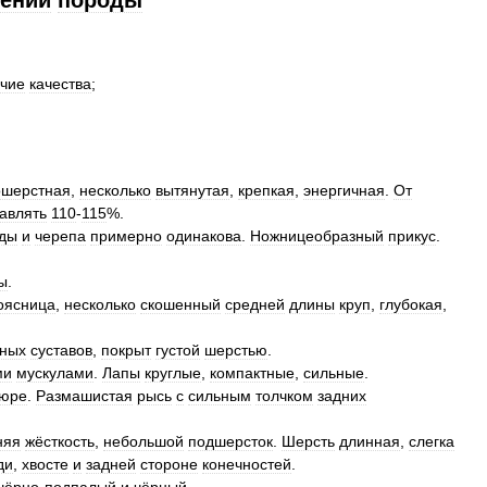
дении
породы
чие
качества
;
ошерстная
,
несколько
вытянутая
,
крепкая
,
энергичная
.
От
авлять
110
-
115
%.
ды
и
черепа
примерно
одинакова
.
Ножницеобразный
прикус
.
ы
.
оясница
,
несколько
скошенный
средней
длины
круп
,
глубокая
,
ьных
суставов
,
покрыт
густой
шерстью
.
ми
мускулами
.
Лапы
круглые
,
компактные
,
сильные
.
юре
.
Размашистая
рысь
с
сильным
толчком
задних
няя
жёсткость
,
небольшой
подшерсток
.
Шерсть
длинная
,
слегка
ди
,
хвосте
и
задней
стороне
конечностей
.