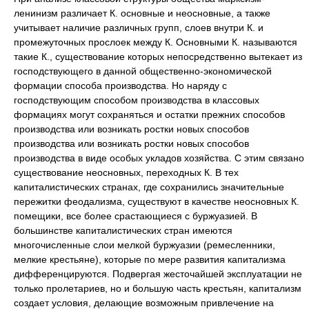
ленинизм различает К. основные и неосновные, а также
учитывает наличие различных групп, слоев внутри К. и
промежуточных прослоек между К. Основными К. называются
такие К., существование которых непосредственно вытекает из
господствующего в данной общественно-экономической
формации способа производства. Но наряду с
господствующим способом производства в классовых
формациях могут сохраняться и остатки прежних способов
производства или возникать ростки новых способов
производства или возникать ростки новых способов
производства в виде особых укладов хозяйства. С этим связано
существование неосновных, переходных К. В тех
капиталистических странах, где сохранились значительные
пережитки феодализма, существуют в качестве неосновных К.
помещики, все более срастающиеся с буржуазией. В
большинстве капиталистических стран имеются
многочисленные слои мелкой буржуазии (ремесленники,
мелкие крестьяне), которые по мере развития капитализма
дифференцируются. Подвергая жесточайшей эксплуатации не
только пролетариев, но и большую часть крестьян, капитализм
создает условия, делающие возможным привлечение на