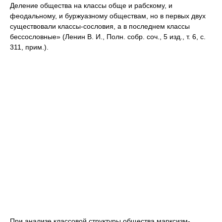
Деление общества на классы обще и рабскому, и
феодальному, и буржуазному обществам, но в первых двух
существовали классы-сословия, а в последнем классы
бессословные» (Ленин В. И., Полн. собр. соч., 5 изд., т. 6, с.
311, прим.).
При анализе классовой структуры общества марксизм-