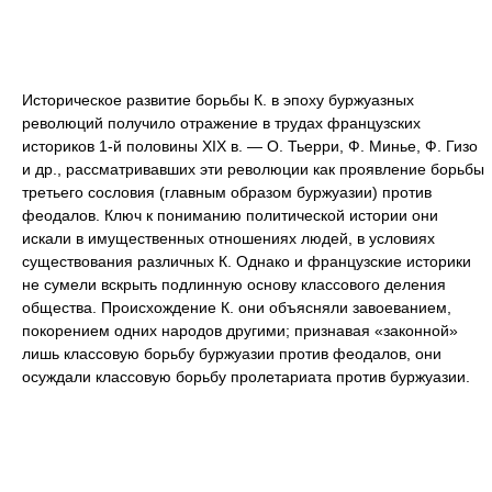
Историческое развитие борьбы К. в эпоху буржуазных
революций получило отражение в трудах французских
историков 1-й половины XIX в. — О. Тьерри, Ф. Минье, Ф. Гизо
и др., рассматривавших эти революции как проявление борьбы
третьего сословия (главным образом буржуазии) против
феодалов. Ключ к пониманию политической истории они
искали в имущественных отношениях людей, в условиях
существования различных К. Однако и французские историки
не сумели вскрыть подлинную основу классового деления
общества. Происхождение К. они объясняли завоеванием,
покорением одних народов другими; признавая «законной»
лишь классовую борьбу буржуазии против феодалов, они
осуждали классовую борьбу пролетариата против буржуазии.