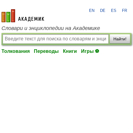
EN
DE
ES
FR
academic.ru
Словари и энциклопедии на Академике
Найти!
Толкования
Переводы
Книги
Игры ⚽