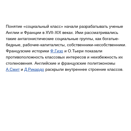
Понятие «социальный класс» начали разрабатывать ученые
Англии и Франции в ХVII-ХIХ веках. Ими рассматривались
такие антагонистические социальные группы, как богатые-
бедные, рабочие-капиталисты, собственники-несобственники.
Французские историки
Ф.Гизо
и О.Тьери показали
противоположность классовых интересов и неизбежность их
столкновения. Английские и французские политэкономы
А.Смит
и
Д.Рикардо
раскрыли внутреннее строение классов.