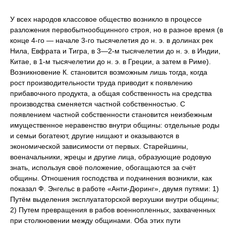
У всех народов классовое общество возникло в процессе
разложения первобытнообщинного строя, но в разное время (в
конце 4-го — начале 3-го тысячелетия до н. э. в долинах рек
Нила, Евфрата и Тигра, в 3—2-м тысячелетии до н. э. в Индии,
Китае, в 1-м тысячелетии до н. э. в Греции, а затем в Риме).
Возникновение К. становится возможным лишь тогда, когда
рост производительности труда приводит к появлению
прибавочного продукта, а общая собственность на средства
производства сменяется частной собственностью. С
появлением частной собственности становится неизбежным
имущественное неравенство внутри общины: отдельные роды
и семьи богатеют, другие нищают и оказываются в
экономической зависимости от первых. Старейшины,
военачальники, жрецы и другие лица, образующие родовую
знать, используя своё положение, обогащаются за счёт
общины. Отношения господства и подчинения возникли, как
показал Ф. Энгельс в работе «Анти-Дюринг», двумя путями: 1)
Путём выделения эксплуататорской верхушки внутри общины;
2) Путем превращения в рабов военнопленных, захваченных
при столкновении между общинами. Оба этих пути