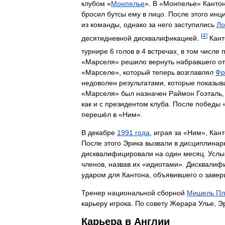
клубом
«
Монпелье
».
В
«
Монпелье
»
Канто
бросил
бутсы
ему
в
лицо
.
После
этого
инц
из
команды
,
однако
за
него
заступились
Ло
[
4
]
десятидневной
дисквалификацией
.
Кант
турнире
6
голов
в
4
встречах
,
в
том
числе
«
Марселя
»
решило
вернуть
набравшего
о
«
Марселе
»,
который
теперь
возглавлял
Фр
недоволен
результатами
,
которые
показыв
«
Марселя
»
был
назначен
Раймон
Гоэталь
как
и
с
президентом
клуба
.
После
победы
перешёл
в
«
Ним
».
В
декабре
1991
года
,
играя
за
«
Ним
»,
Кант
После
этого
Эрика
вызвали
в
дисциплинар
дисквалифицировали
на
один
месяц
.
Услы
членов
,
назвав
их
«
идиотами
».
Дисквалиф
ударом
для
Кантона
,
объявившего
о
завер
Тренер
национальной
сборной
Мишель
Пл
карьеру
игрока
.
По
совету
Жерара
Улье
,
Э
Карьера
в
Англии