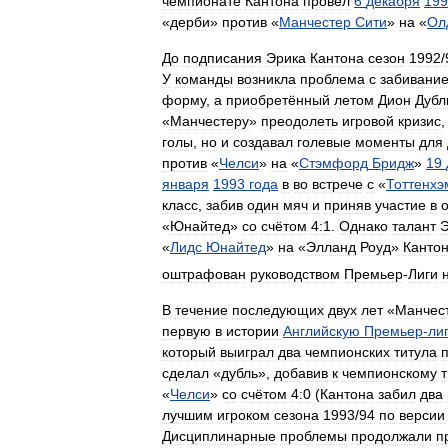
чемпионате
Кантона
провёл
6
декабря
199
«
дерби
»
против
«
Манчестер
Сити
»
на
«
Ол
До
подписания
Эрика
Кантона
сезон
1992
/
У
команды
возникла
проблема
с
забивани
форму
,
а
приобретённый
летом
Дион
Дубл
«
Манчестеру
»
преодолеть
игровой
кризис
голы
,
но
и
создавал
голевые
моменты
для
против
«
Челси
»
на
«
Стэмфорд
Бридж
»
19
января
1993
года
в
во
встрече
с
«
Тоттенхэ
класс
,
забив
один
мяч
и
приняв
участие
в
«
Юнайтед
»
со
счётом
4:1
.
Однако
талант
Э
«
Лидс
Юнайтед
»
на
«
Элланд
Роуд
»
Канто
оштрафован
руководством
Премьер
-
Лиги
В
течение
последующих
двух
лет
«
Манчес
первую
в
истории
Английскую
Премьер
-
ли
который
выиграл
два
чемпионских
титула
сделал
«
дубль
»,
добавив
к
чемпионскому
т
«
Челси
»
со
счётом
4:0
(
Кантона
забил
два
лучшим
игроком
сезона
1993
/
94
по
версии
Дисциплинарные
проблемы
продолжали
п