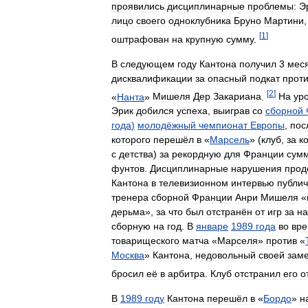
проявились
дисциплинарные
проблемы:
Э
лицо
своего
одноклубника
Бруно
Мартини
[
1
]
оштрафован
на
крупную
сумму
.
В
следующем
году
Кантона
получил
3
мес
дисквалификации
за
опасный
подкат
прот
[
2
]
«
Нанта
»
Мишеля
Дер
Закариана
.
На
ур
Эрик
добился
успеха
,
выиграв
со
сборной
года
)
молодёжный
чемпионат
Европы
,
пос
которого
перешёл
в
«
Марсель
» (
клуб
,
за
к
с
детства
)
за
рекордную
для
Франции
сум
фунтов
.
Дисциплинарные
нарушения
прод
Кантона
в
телевизионном
интервью
публи
тренера
сборной
Франции
Анри
Мишеля
«
дерьма
»,
за
что
был
отстранён
от
игр
за
н
сборную
на
год
.
В
январе
1989
года
во
вр
товарищеского
матча
«
Марселя
»
против
«
Москва
»
Кантона
,
недовольный
своей
зам
бросил
её
в
арбитра
.
Клуб
отстранил
его
о
В
1989
году
Кантона
перешёл
в
«
Бордо
»
н