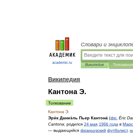
Словари и энциклоп
academic.ru
Википедия
Толкования
Википедия
Кантона Э.
Толкование
Кантона
Э
.
Эри́к
Даниэ́ль
Пьер
Кантона́
(
фр
.
Éric
Dan
Cantona
;
родился
24
мая
1966
года
в
Марс
—
выдающийся
французский
футболист
,
н