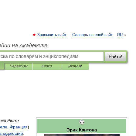
Запомнить сайт
Словарь на свой сайт
RU
едии на Академике
Найти!
Переводы
Книги
Игры ⚽
iel
Pierre
еле
,
Франция
)
Эрик
Кантона
ападающий
.