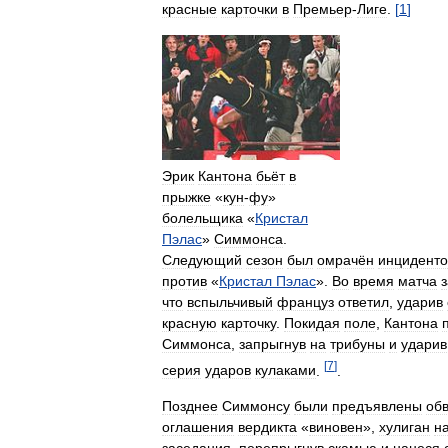
красные
карточки
в
Премьер
-
Лиге
.
[
1
]
Эрик
Кантона
бьёт
в
прыжке
«
кун
-
фу
»
болельщика
«
Кристал
Пэлас
»
Симмонса
.
Следующий
сезон
был
омрачён
инцидент
против
«
Кристал
Пэлас
».
Во
время
матча
что
вспыльчивый
француз
ответил
,
ударив
красную
карточку
.
Покидая
поле
,
Кантона
Симмонса
,
запрыгнув
на
трибуны
и
ударив
[
7
]
серия
ударов
кулаками
.
.
Позднее
Симмонсу
были
предъявлены
об
оглашения
вердикта
«
виновен
»,
хулиган
н