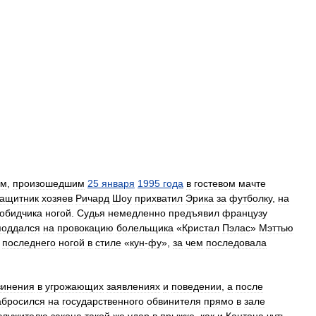
ом
,
произошедшим
25
января
1995
года
в
гостевом
мачте
защитник
хозяев
Ричард
Шоу
прихватил
Эрика
за
футболку
,
на
обидчика
ногой
.
Судья
немедленно
предъявил
французу
поддался
на
провокацию
болельщика
«
Кристал
Пэлас
»
Мэттью
последнего
ногой
в
стиле
«
кун
-
фу
»,
за
чем
последовала
винения
в
угрожающих
заявлениях
и
поведении
,
а
после
абросился
на
государственного
обвинителя
прямо
в
зале