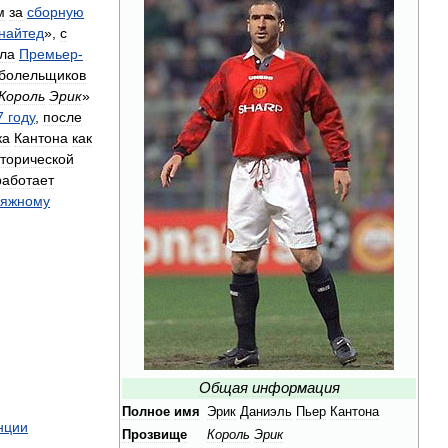
м
за
сборную
найтед
»,
с
ула
Премьер
-
болельщиков
Король
Эрик
»
7
году
,
после
ка
Кантона
как
торической
работает
ляжному
Общая
информация
Полное
имя
Эрик
Даниэль
Пьер
Кантона
нции
Прозвище
Король
Эрик