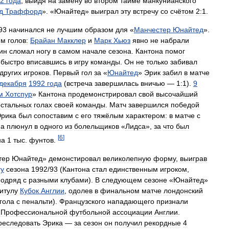
2
года
,
выйдя
на
замену
во
втором
тайме
манкунианского
д
Траффорд
». «
Юнайтед
»
выиграл
эту
встречу
со
счётом
2:1
.
93
начинался
не
лучшим
образом
для
«
Манчестер
Юнайтед
».
ем
голов:
Брайан
Макклер
и
Марк
Хьюз
явно
не
набрали
ин
сломал
ногу
в
самом
начале
сезона
.
Кантона
помог
,
быстро
вписавшись
в
игру
команды
.
Он
не
только
забивал
других
игроков
.
Первый
гол
за
«
Юнайтед
»
Эрик
забил
в
матче
декабря
1992
года
(
встреча
завершилась
вничью
—
1:1
).
9
м
Хотспур
»
Кантона
продемонстрировал
свой
высочайший
остальных
голах
своей
команды
.
Матч
завершился
победой
рика
был
сопоставим
с
его
тяжёлым
характером:
в
матче
с
на
плюнул
в
одного
из
болельщиков
«
Лидса
»,
за
что
был
[
6
]
на
1
тыс
.
фунтов
.
тер
Юнайтед
»
демонстировал
великолепную
форму
,
выиграв
гу
сезона
1992
/
93
(
Кантона
стал
единственным
игроком
,
подряд
с
разными
клубами
).
В
следующем
сезоне
«
Юнайтед
»
итулу
Кубок
Англии
,
одолев
в
финальном
матче
лондонский
гола
с
пенальти
).
Французского
нападающего
признали
Профессиональной
футбольной
ассоциации
Англии
.
реследовать
Эрика
—
за
сезон
он
получил
рекордные
4