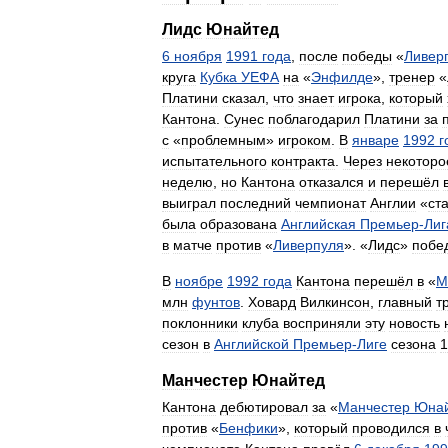
Лидс
Юнайтед
6
ноября
1991
года
,
после
победы
«
Ливер
круга
Кубка
УЕФА
на
«
Энфилде
»,
тренер
«
Платини
сказал
,
что
знает
игрока
,
который
Кантона
.
Сунес
поблагодарил
Платини
за
с
«
проблемным
»
игроком
.
В
январе
1992
г
испытательного
контракта
.
Через
некоторо
неделю
,
но
Кантона
отказался
и
перешёл
выиграл
последний
чемпионат
Англии
«
ст
была
образована
Английская
Премьер
-
Лиг
в
матче
против
«
Ливерпуля
». «
Лидс
»
побе
В
ноябре
1992
года
Кантона
перешёл
в
«
М
млн
фунтов
.
Ховард
Вилкинсон
,
главный
т
поклонники
клуба
восприняли
эту
новость
сезон
в
Английской
Премьер
-
Лиге
сезона
1
Манчестер
Юнайтед
Кантона
дебютировал
за
«
Манчестер
Юна
против
«
Бенфики
»,
который
проводился
в