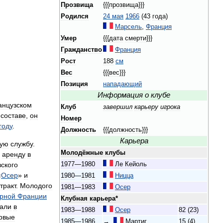
Прозвища
{{{
прозвища
}}}
Родился
24
мая
1966
(
43
года
)
Марсель
,
Франция
Умер
{{{
дата
смерти
}}}
Гражданство
Франция
Рост
188
см
Вес
{{{
вес
}}}
Позиция
нападающий
Информация
о
клубе
нцузском
Клуб
завершил
карьеру
игрока
составе
,
он
Номер
году
.
Должность
{{{
должность
}}}
Карьера
ную
службу
.
Молодёжные
клубы
аренду
в
1977
—
1980
Ле
Кейоль
ского
«
Осер
»
и
1980
—
1981
Ницца
тракт
.
Молодого
1981
—
1983
Осер
рной
Франции
Клубная
карьера
*
вали
в
1983
—
1988
Осер
82
(
23
)
рвые
1985
—
1986
→
Мартиг
15
(
4
)