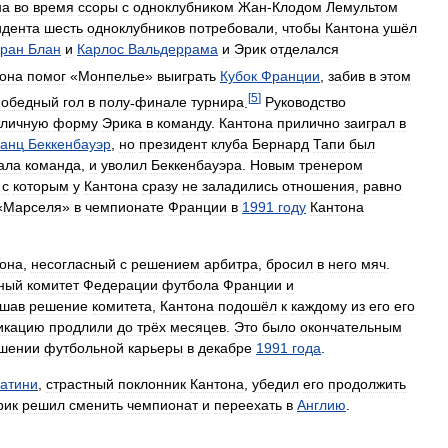
на
во
время
ссоры
с
одноклубником
Жан
-
Клодом
Лемультом
идента
шесть
одноклубников
потребовали
,
чтобы
Кантона
ушёл
ран
Блан
и
Карлос
Вальдеррама
и
Эрик
отделался
она
помог
«
Монпелье
»
выиграть
Кубок
Франции
,
забив
в
этом
[
5
]
победный
гол
в
полу
-
финале
турнира
.
Руководство
тличную
форму
Эрика
в
команду
.
Кантона
прилично
заиграл
в
анц
Беккенбауэр
,
но
президент
клуба
Бернард
Тапи
был
ала
команда
,
и
уволил
Беккенбауэра
.
Новым
тренером
,
с
которым
у
Кантона
сразу
не
заладились
отношения
,
равно
«
Марселя
»
в
чемпионате
Франции
в
1991
году
Кантона
она
,
несогласный
с
решением
арбитра
,
бросил
в
него
мяч
.
ный
комитет
Федерации
футбола
Франции
и
шав
решение
комитета
,
Кантона
подошёл
к
каждому
из
его
его
икацию
продлили
до
трёх
месяцев
.
Это
было
окончательным
шении
футбольной
карьеры
в
декабре
1991
года
.
атини
,
страстный
поклонник
Кантона
,
убедил
его
продолжить
рик
решил
сменить
чемпионат
и
переехать
в
Англию
.