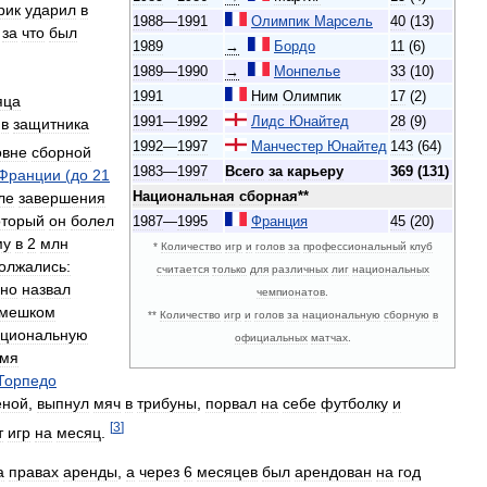
рик
ударил
в
1988
—
1991
Олимпик
Марсель
40
(
13
)
,
за
что
был
1989
→
Бордо
11
(
6
)
1989
—
1990
→
Монпелье
33
(
10
)
1991
Ним
Олимпик
17
(
2
)
яца
1991
—
1992
Лидс
Юнайтед
28
(
9
)
ив
защитника
1992
—
1997
Манчестер
Юнайтед
143
(
64
)
овне
сборной
1983
—
1997
Всего
за
карьеру
369
(
131
)
Франции
(
до
21
Национальная
сборная
**
ле
завершения
оторый
он
болел
1987
—
1995
Франция
45
(
20
)
му
в
2
млн
*
Количество
игр
и
голов
за
профессиональный
клуб
олжались:
считается
только
для
различных
лиг
национальных
чно
назвал
чемпионатов
.
мешком
**
Количество
игр
и
голов
за
национальную
сборную
в
ациональную
официальных
матчах
.
емя
Торпедо
еной
,
выпнул
мяч
в
трибуны
,
порвал
на
себе
футболку
и
[
3
]
т
игр
на
месяц
.
а
правах
аренды
,
а
через
6
месяцев
был
арендован
на
год