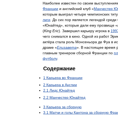
Наиболее
известен
по
своим
выступления
Франции
и
английский
клуб
«
Манчестер
Ю
которым
выиграл
четыре
чемпионских
тит
лиги
.
До
сих
пор
является
легендой
среди
«
Юнайтед
»,
которые
дали
ему
прозвище
«
(
King
Eric
).
Завершил
карьеру
игрока
в
199
чего
снимался
в
кино
.
Одной
из
работ
Эри
актёра
стала
роль
Монсеньора
де
Фуа
в
ис
драме
«
Елизавета
».
В
настоящее
время
главным
тренером
сборной
Франции
по
п
футболу
.
Содержание
1
Карьера
во
Франции
2
Карьера
в
Англии
2
.
1
Лидс
Юнайтед
2
.
2
Манчестер
Юнайтед
3
Карьера
за
сборную
3
.
1
Матчи
и
голы
Кантона
за
сборную
Фра