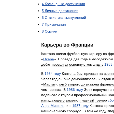
4
Командные
достижения
5
Личные
достижения
6
Статистика
выступлений
7
Примечания
8
Ссылки
Карьера
во
Франции
Кантона
начал
футбольную
карьеру
во
фра
«
Осере
».
Проведя
два
года
в
молодёжном
дебютировал
за
основную
команду
в
1983
В
1984
году
Кантона
был
призван
на
воен
Через
год
он
был
демобилизован
и
отдан
в
«
Мартиг
»,
клуб
второго
дивизиона
француз
чемпионата
.
В
1986
году
Эрик
вернулся
в
подписал
с
клубом
профессиональный
кон
нападающего
заметил
главный
тренер
сбо
Анри
Мишель
,
и
в
1987
году
Кантона
приз
национальную
сборную
.
В
том
же
году
впе