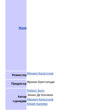
Жанр
Михаил Калатозов
Режиссёр
Франко Кристальди
Продюсер
Роберт Болт
Эннио Де Кончини
Автор
Михаил Калатозов
сценария
Юрий Нагибин