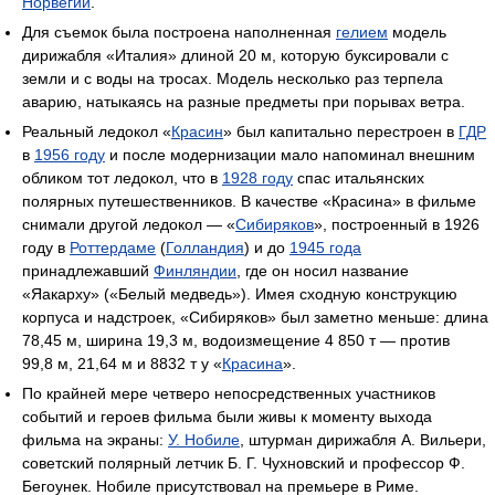
Норвегии
.
Для съемок была построена наполненная
гелием
модель
дирижабля «Италия» длиной 20 м, которую буксировали с
земли и с воды на тросах. Модель несколько раз терпела
аварию, натыкаясь на разные предметы при порывах ветра.
Реальный ледокол «
Красин
» был капитально перестроен в
ГДР
в
1956 году
и после модернизации мало напоминал внешним
обликом тот ледокол, что в
1928 году
спас итальянских
полярных путешественников. В качестве «Красина» в фильме
снимали другой ледокол — «
Сибиряков
», построенный в 1926
году в
Роттердаме
(
Голландия
) и до
1945 года
принадлежавший
Финляндии
, где он носил название
«Яакарху» («Белый медведь»). Имея сходную конструкцию
корпуса и надстроек, «Сибиряков» был заметно меньше: длина
78,45 м, ширина 19,3 м, водоизмещение 4 850 т — против
99,8 м, 21,64 м и 8832 т у «
Красина
».
По крайней мере четверо непосредственных участников
событий и героев фильма были живы к моменту выхода
фильма на экраны:
У. Нобиле
, штурман дирижабля А. Вильери,
советский полярный летчик Б. Г. Чухновский и профессор Ф.
Бегоунек. Нобиле присутствовал на премьере в Риме.