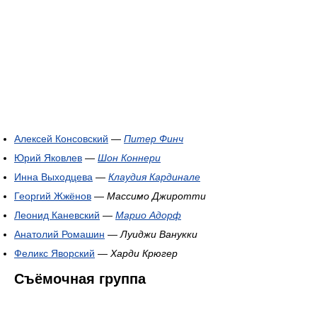
Алексей Консовский
—
Питер Финч
Юрий Яковлев
—
Шон Коннери
Инна Выходцева
—
Клаудия Кардинале
Георгий Жжёнов
—
Массимо Джиротти
Леонид Каневский
—
Марио Адорф
Анатолий Ромашин
—
Луиджи Ванукки
Феликс Яворский
—
Харди Крюгер
Съёмочная группа