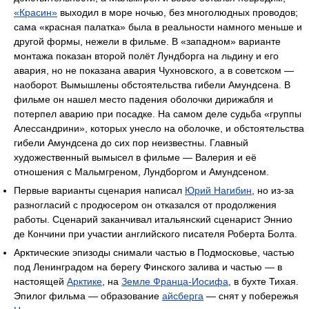
«Красин»
выходил в море ночью, без многолюдных проводов;
сама «красная палатка» была в реальности намного меньше и
другой формы, нежели в фильме. В «западном» варианте
монтажа показан второй полёт Лундборга на льдину и его
авария, но не показана авария Чухновского, а в советском —
наоборот. Вымышлены обстоятельства гибели Амундсена. В
фильме он нашел место падения оболочки дирижабля и
потерпел аварию при посадке. На самом деле судьба «группы
Алессандрини», которых унесло на оболочке, и обстоятельства
гибели Амундсена до сих пор неизвестны. Главный
художественный вымысел в фильме — Валерия и её
отношения с Мальмгреном, Лундборгом и Амундсеном.
Первые варианты сценария написал
Юрий Нагибин
, но из-за
разногласий с продюсером он отказался от продолжения
работы. Сценарий заканчивал итальянский сценарист Эннио
де Кончини при участии английского писателя Роберта Болта.
Арктические эпизоды снимали частью в Подмосковье, частью
под Ленинградом на берегу Финского залива и частью — в
настоящей
Арктике
, на
Земле Франца-Иосифа
, в бухте Тихая.
Эпилог фильма — образование
айсберга
— снят у побережья