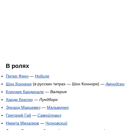
В ролях
Питер Финч
—
Нобиле
Шон Коннери
(в русских титрах — Шон Коннори) —
Амундсен
Клаудия Кардинале
—
Валерия
Харди Крюгер
—
Лундборг
Эдуард Марцевич
—
Мальмгрен
Григорий Гай
—
Самойлович
Никита Михалков
—
Чухновский