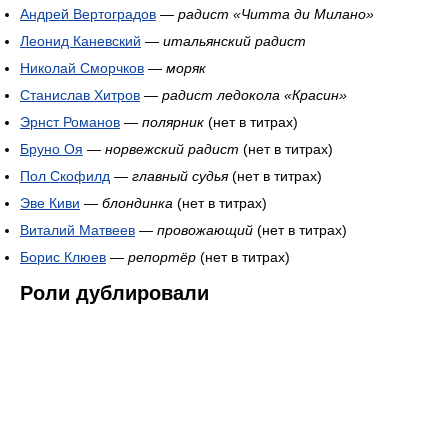
Андрей Вертоградов
—
радист «Читта ди Милано»
Леонид Каневский
—
итальянский радист
Николай Сморчков
—
моряк
Станислав Хитров
—
радист ледокола «Красин»
Эрнст Романов
—
полярник
(нет в титрах)
Бруно Оя
—
норвежский радист
(нет в титрах)
Пол Скофилд
—
главный судья
(нет в титрах)
Эве Киви
—
блондинка
(нет в титрах)
Виталий Матвеев
—
провожающий
(нет в титрах)
Борис Клюев
—
репортёр
(нет в титрах)
Роли дублировали