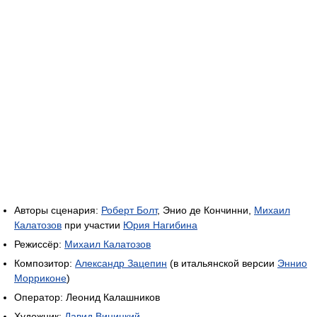
Авторы сценария:
Роберт Болт
, Энио де Кончинни,
Михаил
Калатозов
при участии
Юрия Нагибина
Режиссёр:
Михаил Калатозов
Композитор:
Александр Зацепин
(в итальянской версии
Эннио
Морриконе
)
Оператор: Леонид Калашников
Художник:
Давид Виницкий