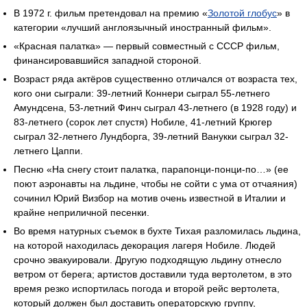
В 1972 г. фильм претендовал на премию «
Золотой глобус
» в
категории «лучший англоязычный иностранный фильм».
«Красная палатка» — первый совместный с СССР фильм,
финансировавшийся западной стороной.
Возраст ряда актёров существенно отличался от возраста тех,
кого они сыграли: 39-летний Коннери сыграл 55-летнего
Амундсена, 53-летний Финч сыграл 43-летнего (в 1928 году) и
83-летнего (сорок лет спустя) Нобиле, 41-летний Крюгер
сыграл 32-летнего Лундборга, 39-летний Ванукки сыграл 32-
летнего Цаппи.
Песню «На снегу стоит палатка, парапонци-понци-по…» (ее
поют аэронавты на льдине, чтобы не сойти с ума от отчаяния)
сочинил Юрий Визбор на мотив очень известной в Италии и
крайне неприличной песенки.
Во время натурных съемок в бухте Тихая разломилась льдина,
на которой находилась декорация лагеря Нобиле. Людей
срочно эвакуировали. Другую подходящую льдину отнесло
ветром от берега; артистов доставили туда вертолетом, в это
время резко испортилась погода и второй рейс вертолета,
который должен был доставить операторскую группу,