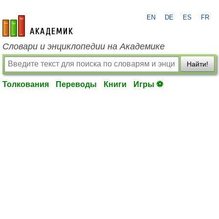
EN
DE
ES
FR
academic.ru
Словари и энциклопедии на Академике
Найти!
Толкования
Переводы
Книги
Игры ⚽