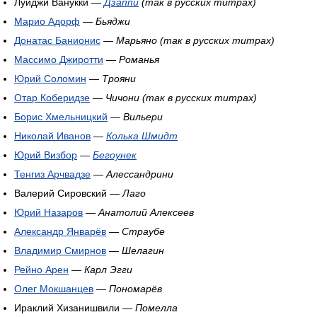
Луиджи Ванукки —
Дзаппи
(так в русских титрах)
Марио Адорф
—
Бьяджи
Донатас Банионис
—
Марьяно (так в русских титрах)
Массимо Джиротти
—
Романья
Юрий Соломин
—
Трояни
Отар Коберидзе
—
Чичони (так в русских титрах)
Борис Хмельницкий
—
Вильери
Николай Иванов
—
Колька Шмидт
Юрий Визбор
—
Бегоунек
Тенгиз Арчвадзе
—
Алессандрини
Валерий Сировский —
Лаго
Юрий Назаров
—
Анатолий Алексеев
Александр Январёв
—
Страубе
Владимир Смирнов
—
Шелагин
Рейно Арен
—
Карл Эгги
Олег Мокшанцев
—
Пономарёв
Ираклий Хизанишвили —
Помелла