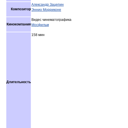
Александр Зацепин
Композитор
Эннио Морриконе
Видес чинематографика
Кинокомпания
Мосфильм
158 мин
Длительность