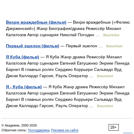
Вихри враждебные (фильм)
— Вихри враждебные («Феликс
Дзержинский») Жанр Биография/драма Режиссёр Михаил
Калатозов Автор сценария Николай Погодин …
Википедия
Первый эшелон (фильм)
— Первый эшелон …
Википедия
Я Куба (фильм)
— Я Куба Жанр драма Режиссёр Михаил
Калатозов Автор сценария Евгений Евтушенко Энрике Пинеда
Барнет В главных ролях Серджио Коррьери Сальвадо Вуд
Джозе Каллардо Гарсия, Рауль Оператор …
Википедия
Я - Куба (фильм)
— Я Куба Жанр драма Режиссёр Михаил
Калатозов Автор сценария Евгений Евтушенко Энрике Пинеда
Барнет В главных ролях Серджио Коррьери Сальвадо Вуд
Джозе Каллардо Гарсия, Рауль Оператор …
Википедия
© Академик, 2000-2026
18+
Обратная связь:
Техподдержка
,
Реклама на сайте