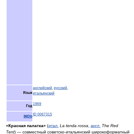
английский
,
русский
,
Язык
итальянский
1969
Год
ID 0067315
IMDb
«Красная палатка»
(
итал.
La tenda rossa
,
англ.
The Red
Tent
) — совместный советско-итальянский широкоформатный