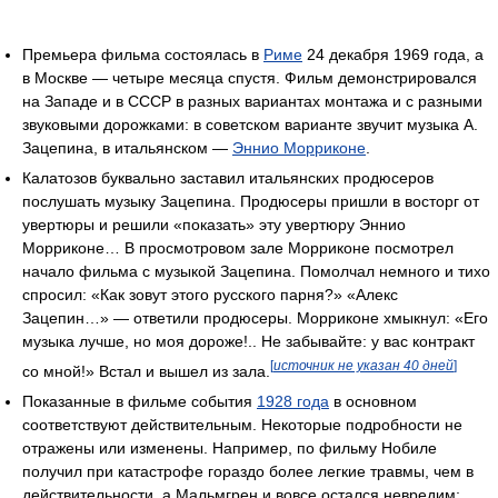
Премьера фильма состоялась в
Риме
24 декабря 1969 года, а
в Москве — четыре месяца спустя. Фильм демонстрировался
на Западе и в СССР в разных вариантах монтажа и с разными
звуковыми дорожками: в советском варианте звучит музыка А.
Зацепина, в итальянском —
Эннио Морриконе
.
Калатозов буквально заставил итальянских продюсеров
послушать музыку Зацепина. Продюсеры пришли в восторг от
увертюры и решили «показать» эту увертюру Эннио
Морриконе… В просмотровом зале Морриконе посмотрел
начало фильма с музыкой Зацепина. Помолчал немного и тихо
спросил: «Как зовут этого русского парня?» «Алекс
Зацепин…» — ответили продюсеры. Морриконе хмыкнул: «Его
музыка лучше, но моя дороже!.. Не забывайте: у вас контракт
[
источник не указан 40 дней
]
со мной!» Встал и вышел из зала.
Показанные в фильме события
1928 года
в основном
соответствуют действительным. Некоторые подробности не
отражены или изменены. Например, по фильму Нобиле
получил при катастрофе гораздо более легкие травмы, чем в
действительности, а Мальмгрен и вовсе остался невредим;