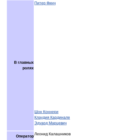
Питер Финч
В главных
ролях
Шон Коннери
Клаудия Кардинале
Эдуард Марцевич
Леонид Калашников
Оператор