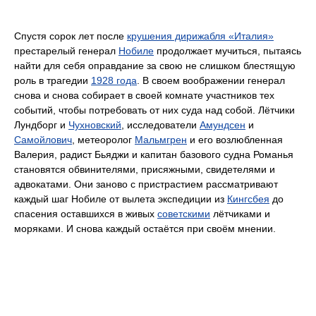
Спустя сорок лет после
крушения дирижабля «Италия»
престарелый генерал
Нобиле
продолжает мучиться, пытаясь
найти для себя оправдание за свою не слишком блестящую
роль в трагедии
1928 года
. В своем воображении генерал
снова и снова собирает в своей комнате участников тех
событий, чтобы потребовать от них суда над собой. Лётчики
Лундборг и
Чухновский
, исследователи
Амундсен
и
Самойлович
, метеоролог
Мальмгрен
и его возлюбленная
Валерия, радист Бьяджи и капитан базового судна Романья
становятся обвинителями, присяжными, свидетелями и
адвокатами. Они заново с пристрастием рассматривают
каждый шаг Нобиле от вылета экспедиции из
Кингсбея
до
спасения оставшихся в живых
советскими
лётчиками и
моряками. И снова каждый остаётся при своём мнении.