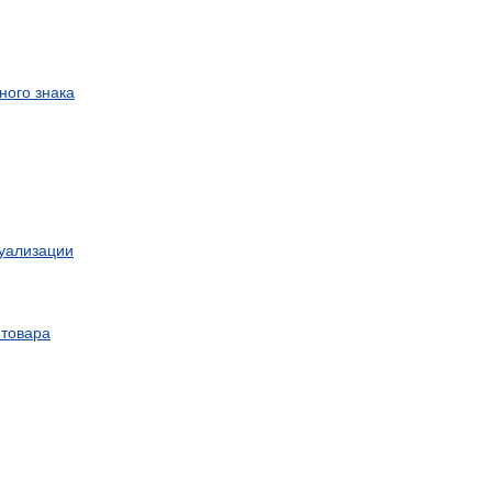
ного
знака
уализации
товара