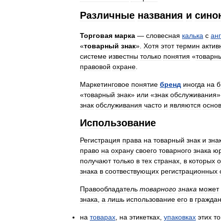
Различные
названия
и
сино
Торговая
марка
—
словесная
калька
с
ан
«
товарный
знак
».
Хотя
этот
термин
актив
системе
известны
только
понятия
«
товарн
правовой
охране
.
Маркетинговое
понятие
бренд
иногда
на
б
«
товарный
знак
»
или
«
знак
обслуживания
»
знак
обслуживания
часто
и
являются
осно
Использование
Регистрация
права
на
товарный
знак
и
зна
право
на
охрану
своего
товарного
знака
юр
получают
только
в
тех
странах
,
в
которых
о
знака
в
соотвествующих
регистрационных
Правообладатель
товарного
знака
может
знака
,
а
лишь
использование
его
в
гражда
на
товарах
,
на
этикетках
,
упаковках
этих
то