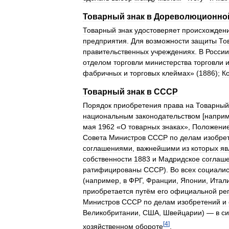
Товарный
знак
в
Дореволюционно
Товарный
знак
удостоверяет
происхожден
предприятия
.
Для
возможности
защиты
То
правительственных
учреждениях
.
В
России
отделом
торговли
министерства
торговли
фабричных
и
торговых
клеймах
» (
1886
);
К
Товарный
знак
в
СССР
Порядок
приобретения
права
на
Товарный
национальным
законодательством
[
напри
мая
1962
«
О
товарных
знаках
»,
Положени
Совета
Министров
СССР
по
делам
изобре
соглашениями
,
важнейшими
из
которых
яв
собственности
1883
и
Мадридское
соглаш
ратифицированы
СССР
).
Во
всех
социалис
(
например
,
в
ФРГ
,
Франции
,
Японии
,
Итал
приобретается
путём
его
официальной
ре
Министров
СССР
по
делам
изобретений
и
Великобритании
,
США
,
Швейцарии
) —
в
си
[
4
]
хозяйственном
обороте
.