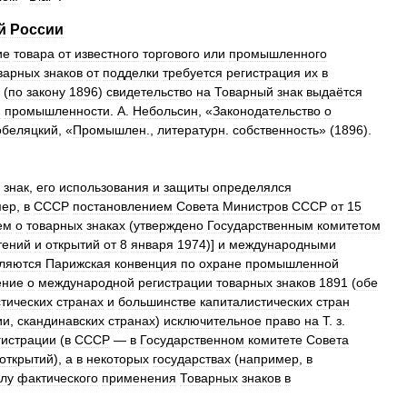
й
России
ие
товара
от
известного
торгового
или
промышленного
варных
знаков
от
подделки
требуется
регистрация
их
в
(
по
закону
1896
)
свидетельство
на
Товарный
знак
выдаётся
и
промышленности
.
А
.
Небольсин
, «
Законодательство
о
обеляцкий
, «
Промышлен
.,
литературн
.
собственность
» (
1896
).
знак
,
его
использования
и
защиты
определялся
мер
,
в
СССР
постановлением
Совета
Министров
СССР
от
15
ем
о
товарных
знаках
(
утверждено
Государственным
комитетом
тений
и
открытий
от
8
января
1974
)]
и
международными
ляются
Парижская
конвенция
по
охране
промышленной
ение
о
международной
регистрации
товарных
знаков
1891
(
обе
тических
странах
и
большинстве
капиталистических
стран
ии
,
скандинавских
странах
)
исключительное
право
на
Т
.
з
.
гистрации
(
в
СССР
—
в
Государственном
комитете
Совета
открытий
),
а
в
некоторых
государствах
(
например
,
в
лу
фактического
применения
Товарных
знаков
в