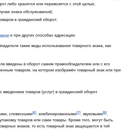
рот
либо
хранятся
или
перевозятся
с
этой
целью
;
лучае
знака
обслуживания
);
товаров
в
гражданский
оборот
;
мени
и
при
других
способах
адресации
.
бладателя
такие
виды
использования
товарного
знака
,
как:
ли
введены
в
оборот
самим
правообладателем
или
с
его
ленным
товаром
,
на
котором
изображён
товарный
знак
или
при
с
введением
товаров
(
услуг
)
в
гражданский
оборот
.
[
6
]
[
7
]
[
8
]
ыми
,
словесными
,
комбинированными
,
звуковыми
,
упаковку
товаров
или
сами
товары
.
Кроме
того
,
могут
быть
,
оварных
знаков
,
то
есть
товарный
знак
защищается
в
той