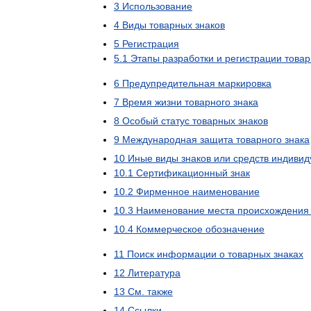
3
Использование
4
Виды
товарных
знаков
5
Регистрация
5
.
1
Этапы
разработки
и
регистрации
товар
6
Предупредительная
маркировка
7
Время
жизни
товарного
знака
8
Особый
статус
товарных
знаков
9
Международная
защита
товарного
знака
10
Иные
виды
знаков
или
средств
индивид
10
.
1
Сертификационный
знак
10
.
2
Фирменное
наименование
10
.
3
Наименование
места
происхождения
10
.
4
Коммерческое
обозначение
11
Поиск
информации
о
товарных
знаках
12
Литература
13
См
.
также
14
Ссылки