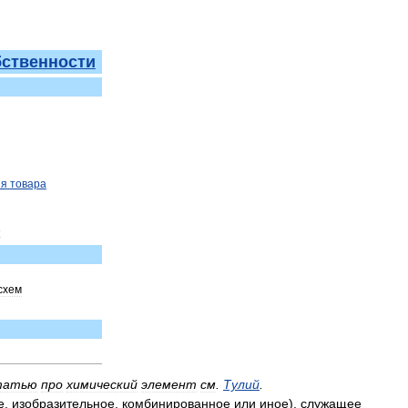
бственности
ия
товара
е
схем
татью
про
химический
элемент
см
.
Тулий
.
е
,
изобразительное
,
комбинированное
или
иное
),
служащее