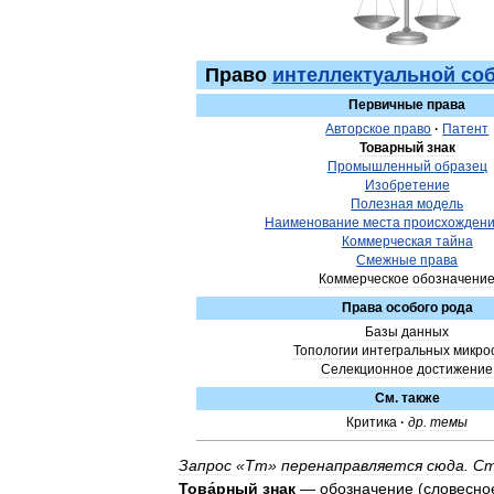
Право
интеллектуальной
со
Первичные
права
Авторское
право
·
Патент
Товарный
знак
Промышленный
образец
Изобретение
Полезная
модель
Наименование
места
происхожден
Коммерческая
тайна
Смежные
права
Коммерческое
обозначени
Права
особого
рода
Базы
данных
Топологии
интегральных
микро
Селекционное
достижение
См
.
также
Критика
·
др
.
темы
Запрос
«
Tm
»
перенаправляется
сюда
.
С
Това́рный
знак
—
обозначение
(
словесно