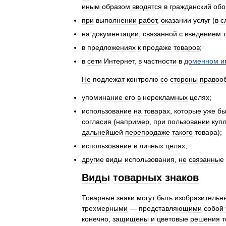
иным
образом
вводятся
в
гражданский
обо
при
выполнении
работ
,
оказании
услуг
(
в
с
на
документации
,
связанной
с
введением
в
предложениях
к
продаже
товаров
;
в
сети
Интернет
,
в
частности
в
доменном
и
Не
подлежат
контролю
со
стороны
правоо
упоминание
его
в
нерекламных
целях
;
использование
на
товарах
,
которые
уже
бы
согласия
(
например
,
при
пользовании
куп
дальнейшей
перепродаже
такого
товара
);
использование
в
личных
целях
;
другие
виды
использования
,
не
связанные
Виды
товарных
знаков
Товарные
знаки
могут
быть
изобразительн
трехмерными
—
представляющими
собой
конечно
,
защищены
и
цветовые
решения
т