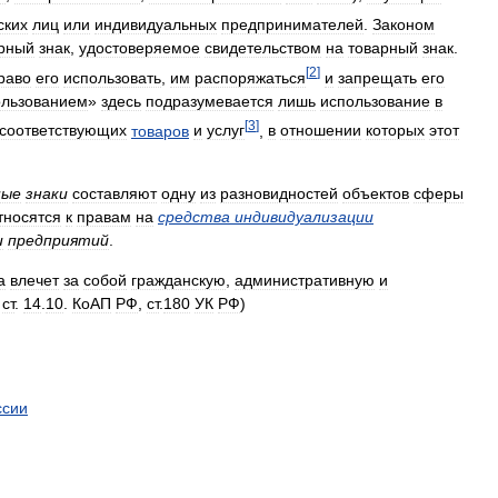
ских
лиц
или
индивидуальных
предпринимателей
.
Законом
рный
знак
,
удостоверяемое
свидетельством
на
товарный
знак
.
[
2
]
раво
его
использовать
,
им
распоряжаться
и
запрещать
его
ользованием
»
здесь
подразумевается
лишь
использование
в
[
3
]
соответствующих
товаров
и
услуг
,
в
отношении
которых
этот
ные
знаки
составляют
одну
из
разновидностей
объектов
сферы
тносятся
к
правам
на
средства
индивидуализации
и
предприятий
.
а
влечет
за
собой
гражданскую
,
административную
и
,
ст
.
14
.
10
.
КоАП
РФ
,
ст
.
180
УК
РФ
)
ссии