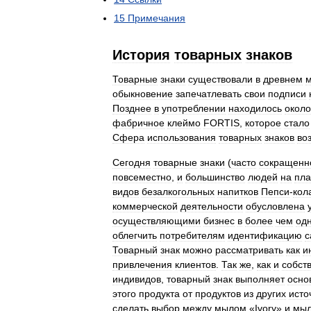
15
Примечания
История
товарных
знаков
Товарные
знаки
существовали
в
древнем
обыкновение
запечатлевать
свои
подписи
Позднее
в
употреблении
находилось
около
фабричное
клеймо
FORTIS
,
которое
стало
Сфера
использования
товарных
знаков
во
Сегодня
товарные
знаки
(
часто
сокращенн
повсеместно
,
и
большинство
людей
на
пла
видов
безалкогольных
напитков
Пепси
-
кол
коммерческой
деятельности
обусловлена
осуществляющими
бизнес
в
более
чем
од
облегчить
потребителям
идентификацию
с
Товарный
знак
можно
рассматривать
как
и
привлечения
клиентов
.
Так
же
,
как
и
собст
индивидов
,
товарный
знак
выполняет
осно
этого
продукта
от
продуктов
из
других
исто
сделать
выбор
между
мылом
«
Ivory
»
и
мы