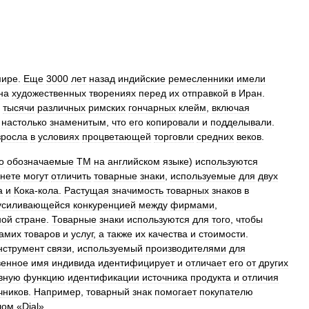
мире
.
Еще
3000
лет
назад
индийские
ремесленники
имели
на
художественных
творениях
перед
их
отправкой
в
Иран
.
тысячи
различных
римских
гончарных
клейм
,
включая
настолько
знаменитым
,
что
его
копировали
и
подделывали
.
зросла
в
условиях
процветающей
торговли
средних
веков
.
о
обозначаемые
TM
на
английском
языке
)
используются
нете
могут
отличить
товарные
знаки
,
используемые
для
двух
а
и
Кока
-
кола
.
Растущая
значимость
товарных
знаков
в
усиливающейся
конкуренцией
между
фирмами
,
ной
стране
.
Товарные
знаки
используются
для
того
,
чтобы
амих
товаров
и
услуг
,
а
также
их
качества
и
стоимости
.
нструмент
связи
,
используемый
производителями
для
венное
имя
индивида
идентифицирует
и
отличает
его
от
других
вную
функцию
идентификации
источника
продукта
и
отличия
чников
.
Например
,
товарный
знак
помогает
покупателю
лом
«
Dial
».