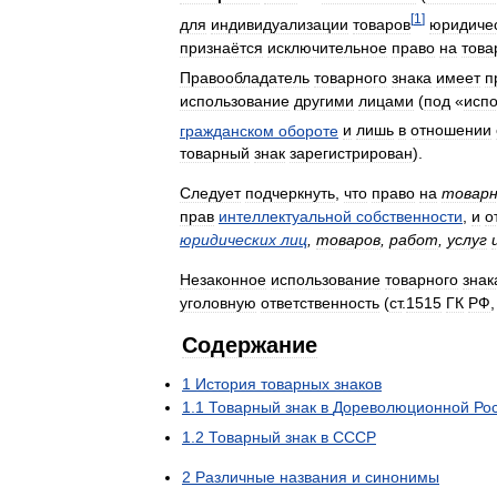
[
1
]
для
индивидуализации
товаров
юридиче
признаётся
исключительное
право
на
това
Правообладатель
товарного
знака
имеет
п
использование
другими
лицами
(
под
«
исп
гражданском
обороте
и
лишь
в
отношении
товарный
знак
зарегистрирован
).
Следует
подчеркнуть
,
что
право
на
товар
прав
интеллектуальной
собственности
,
и
о
юридических
лиц
,
товаров
,
работ
,
услуг
Незаконное
использование
товарного
знак
уголовную
ответственность
(
ст
.
1515
ГК
РФ
Содержание
1
История
товарных
знаков
1
.
1
Товарный
знак
в
Дореволюционной
Ро
1
.
2
Товарный
знак
в
СССР
2
Различные
названия
и
синонимы