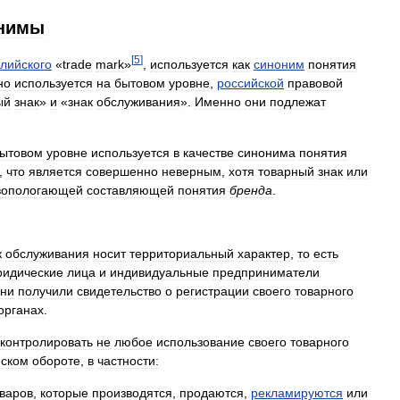
нимы
[
5
]
глийского
«
trade
mark
»
,
используется
как
синоним
понятия
но
используется
на
бытовом
уровне
,
российской
правовой
ый
знак
»
и
«
знак
обслуживания
».
Именно
они
подлежат
ытовом
уровне
используется
в
качестве
синонима
понятия
,
что
является
совершенно
неверным
,
хотя
товарный
знак
или
вопологающей
составляющей
понятия
бренда
.
к
обслуживания
носит
территориальный
характер
,
то
есть
идические
лица
и
индивидуальные
предприниматели
ни
получили
свидетельство
о
регистрации
своего
товарного
органах
.
контролировать
не
любое
использование
своего
товарного
нском
обороте
,
в
частности:
варов
,
которые
производятся
,
продаются
,
рекламируются
или