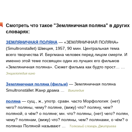
Смотреть что такое "Земляничная поляна" в других
словарях:
ЗЕМЛЯНИЧНАЯ ПОЛЯНА
— «ЗЕМЛЯНИЧНАЯ ПОЛЯНА»
(Smultronstallet) Швеция, 1957, 90 мин. Центральная тема
всего творчества И. Бергмана человек перед лицом смерти. И
именно этой теме посвящен один из лучших его фильмов
«Земляничная поляна». Сюжет фильма как будто прост… …
Энциклопедия кино
Земляничная поляна (фильм)
— Земляничная поляна
Smultronstället Жанр драма …
Википедия
поляна
— сущ., ж., употр. сравн. часто Морфология: (нет)
чего? поляны, чему? поляне, (вижу) что? поляну, чем?
поляной, о чём? о поляне; мн. что? поляны, (нет) чего? полян,
чему? полянам, (вижу) что? поляны, чем? полянами, о чём? о
полянах Поляной называют …
Толковый словарь Дмитриева