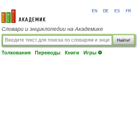
EN
DE
ES
FR
academic.ru
Словари и энциклопедии на Академике
Найти!
Толкования
Переводы
Книги
Игры ⚽