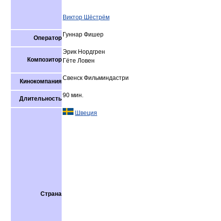
Виктор Шёстрём
Гуннар Фишер
Оператор
Эрик Нордгрен
Композитор
Гёте Ловен
Свенск Фильминдастри
Кинокомпания
90 мин.
Длительность
Швеция
Страна