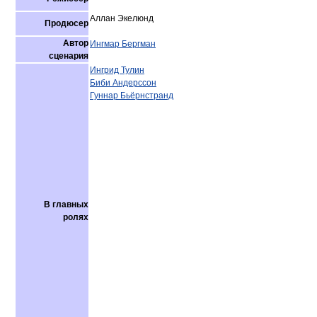
Аллан Экелюнд
Продюсер
Автор
Ингмар Бергман
сценария
Ингрид Тулин
Биби Андерссон
Гуннар Бьёрнстранд
В главных
ролях