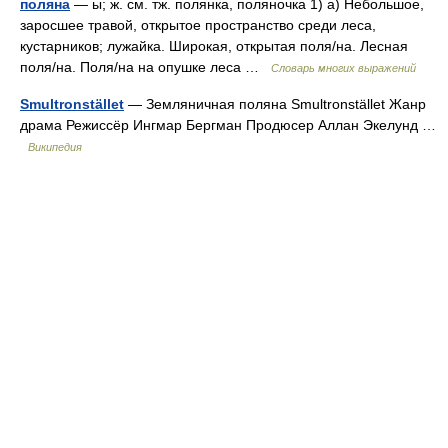
поляна
— ы; ж. см. тж. полянка, поляночка 1) а) Небольшое,
заросшее травой, открытое пространство среди леса,
кустарников; лужайка. Широкая, открытая поля/на. Лесная
поля/на. Поля/на на опушке леса …
Словарь многих выражений
Smultronstället
— Земляничная поляна Smultronstället Жанр
драма Режиссёр Ингмар Бергман Продюсер Аллан Экелунд …
Википедия