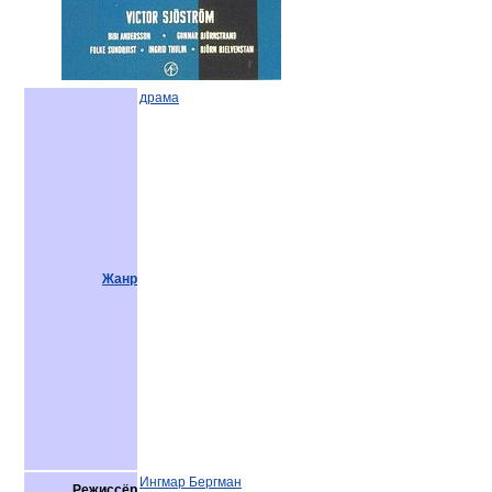
драма
Жанр
Ингмар Бергман
Режиссёр