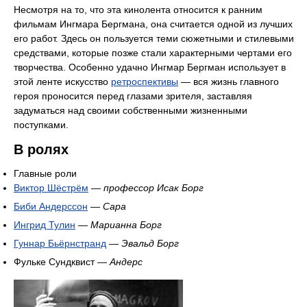
Несмотря на то, что эта кинолента относится к ранним
фильмам Ингмара Бергмана, она считается одной из лучших
его работ. Здесь он пользуется теми сюжетными и стилевыми
средствами, которые позже стали характерными чертами его
творчества. Особенно удачно Ингмар Бергман использует в
этой ленте искусство
ретроспективы
— вся жизнь главного
героя проносится перед глазами зрителя, заставляя
задуматься над своими собственными жизненными
поступками.
В ролях
Главные роли
Виктор Шёстрём
—
профессор Исак Борг
Биби Андерссон
—
Сара
Ингрид Тулин
—
Марианна Борг
Гуннар Бьёрнстранд
—
Эвальд Борг
Фульке Сундквист —
Андерс