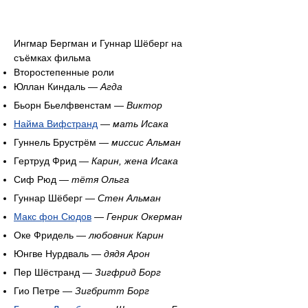
Ингмар Бергман и Гуннар Шёберг на
съёмках фильма
Второстепенные роли
Юллан Киндаль —
Агда
Бьорн Бьелфвенстам —
Виктор
Найма Вифстранд
—
мать Исака
Гуннель Брустрём —
миссис Альман
Гертруд Фрид —
Карин, жена Исака
Сиф Рюд —
тётя Ольга
Гуннар Шёберг —
Стен Альман
Макс фон Сюдов
—
Генрик Окерман
Оке Фридель —
любовник Карин
Юнгве Нурдваль —
дядя Арон
Пер Шёстранд —
Зигфрид Борг
Гио Петре —
Зигбритт Борг