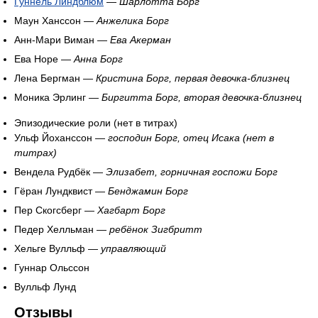
Гуннель Линдблюм
—
Шарлотта Борг
Маун Ханссон —
Анжелика Борг
Анн-Мари Виман —
Ева Акерман
Ева Норе —
Анна Борг
Лена Бергман —
Кристина Борг, первая девочка-близнец
Моника Эрлинг —
Биргитта Борг, вторая девочка-близнец
Эпизодические роли (нет в титрах)
Ульф Йоханссон —
господин Борг, отец Исака (нет в
титрах)
Вендела Рудбёк —
Элизабет, горничная госпожи Борг
Гёран Лундквист —
Бенджамин Борг
Пер Скогсберг —
Хагбарт Борг
Педер Хелльман —
ребёнок Зигбритт
Хельге Вулльф —
управляющий
Гуннар Ольссон
Вулльф Лунд
Отзывы