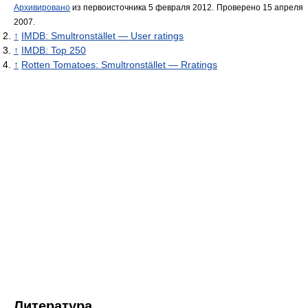
Архивировано
из первоисточника 5 февраля 2012.
Проверено 15 апреля
2007.
↑
IMDB: Smultronstället — User ratings
↑
IMDB: Top 250
↑
Rotten Tomatoes: Smultronstället — Rratings
Литература