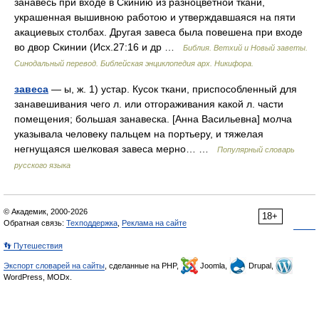
занавесь при входе в Скинию из разноцветной ткани,
украшенная вышивною работою и утверждавшаяся на пяти
акациевых столбах. Другая завеса была повешена при входе
во двор Скинии (Исх.27:16 и др …
Библия. Ветхий и Новый заветы.
Синодальный перевод. Библейская энциклопедия арх. Никифора.
завеса
— ы, ж. 1) устар. Кусок ткани, приспособленный для
занавешивания чего л. или отгораживания какой л. части
помещения; большая занавеска. [Анна Васильевна] молча
указывала человеку пальцем на портьеру, и тяжелая
негнущаяся шелковая завеса мерно… …
Популярный словарь
русского языка
© Академик, 2000-2026
18+
Обратная связь:
Техподдержка
,
Реклама на сайте
👣 Путешествия
Экспорт словарей на сайты
, сделанные на PHP,
Joomla,
Drupal,
WordPress, MODx.