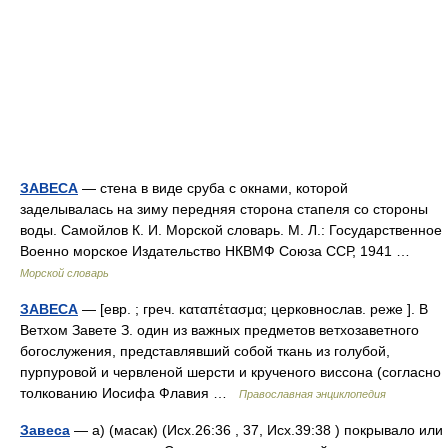
ЗАВЕСА
— стена в виде сруба с окнами, которой
заделывалась на зиму передняя сторона стапеля со стороны
воды. Самойлов К. И. Морской словарь. М. Л.: Государственное
Военно морское Издательство НКВМФ Союза ССР, 1941 …
Морской словарь
ЗАВЕСА
— [евр. ; греч. καταπέτασμα; церковнослав. реже ]. В
Ветхом Завете З. один из важных предметов ветхозаветного
богослужения, представлявший собой ткань из голубой,
пурпуровой и червленой шерсти и крученого виссона (согласно
толкованию Иосифа Флавия …
Православная энциклопедия
Завеса
— а) (масак) (Исх.26:36 , 37, Исх.39:38 ) покрывало или