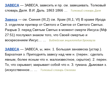
ЗАВЕСА
— ЗАВЕСА, завесить и пр. см. завешивать. Толковый
словарь Даля. В.И. Даль. 1863 1866 …
Толковый словарь Даля
Завеса
— см. Скиния (III,2) см. Храм (III,1; VI) В храме Ирода
З. отделяли притвор от Святого и Святое от Святого Святых.
Разрыв З. перед Святым Святых в момент смерти Иисуса (Мф
27:51) послужил знаком того, что Своей смертью и
воскресением Иисус… …
Библейская энциклопедия Брокгауза
ЗАВЕСА
— ЗАВЕСА, ы, жен. 1. Большая занавеска (устар.).
Бархатная з. Приподнять завесу над чем н. (перен.: сделать
явным, более ясным что н. малоизвестное, скрытое). 2. перен.
То, что скрывает, закрывает собой что н. З. тумана. Дымовая з.
(искусственное… …
Толковый словарь Ожегова