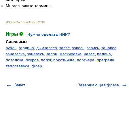
Многозначные термины
Wikimedia Foundation
.
2010
.
Игры ⚽
Нужно сделать НИР?
Синонимы
:
вуаль
,
гардина
,
дымзавеса
,
завес
,
завесь
,
завись
,
занавес
,
занавеска
,
занавесь
,
запон
,
маскировка
,
навес
,
пелена
,
поволока
,
покров
,
полог
,
полотнище
,
портьера
,
преграда
,
теплозавеса
,
флер
Завет
Завершающая фраза