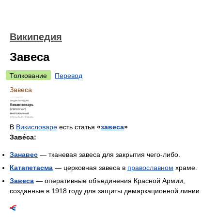
Википедия
Завеса
Толкование
Перевод
Завеса
В
Викисловаре
есть статья
«
завеса
»
Заве́са:
Занавес
— тканевая завеса для закрытия чего-либо.
Катапетасма
— церковная завеса в
православном
храме.
Завеса
— оперативные объединения Красной Армии,
созданные в 1918 году для защиты демаркационной линии.