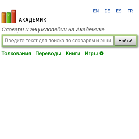
EN
DE
ES
FR
academic.ru
Словари и энциклопедии на Академике
Найти!
Толкования
Переводы
Книги
Игры ⚽