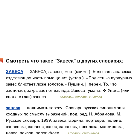
Смотреть что такое "Завеса" в других словарях:
ЗАВЕСА
— ЗАВЕСА, завесы, жен. (книжн.). Большая занавеска,
отделяющая часть помещения (устар.). «Под сенью пурпурных
завес блистает ложе золотое.» Пушкин. || перен. То, что
застилает, закрывает от взгляда. Завеса тумана. ❖ Упала (или
спала с глаз) завеса… …
Толковый словарь Ушакова
завеса
— поднимать завесу.. Словарь русских синонимов и
сходных по смыслу выражений. под. ред. Н. Абрамова, М.:
Русские словари, 1999. завеса гардина, портьера, пелена,
занавеска, занавес, завес, занавесь, поволока, маскировка,
навес, покров, полог, флер …
Словарь синонимов