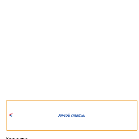
Список значений слова или словосочетания со ссылками на
соответствующие статьи.
Если вы попали сюда из
другой статьи
Википедии, пожалуйста,
вернитесь и уточните ссылку так, чтобы она указывала на
статью.
Категория: