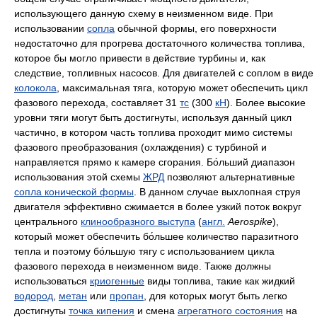
использующего данную схему в неизменном виде. При
использовании
сопла
обычной формы, его поверхности
недостаточно для прогрева достаточного количества топлива,
которое бы могло привести в действие турбины и, как
следствие, топливных насосов. Для двигателей с соплом в виде
колокола
, максимальная тяга, которую может обеспечить цикл
фазового перехода, составляет 31
тс
(300
кН
). Более высокие
уровни тяги могут быть достигнуты, используя данный цикл
частично, в котором часть топлива проходит мимо системы
фазового преобразования (охлаждения) с турбиной и
направляется прямо к камере сгорания. Бо́льший диапазон
использования этой схемы
ЖРД
позволяют альтернативные
сопла конической формы
. В данном случае выхлопная струя
двигателя эффективно сжимается в более узкий поток вокруг
центрального
клинообразного выступа
(
англ.
Aerospike
),
который может обеспечить бо́льшее количество паразитного
тепла и поэтому бо́льшую тягу с использованием цикла
фазового перехода в неизменном виде. Также должны
использоваться
криогенные
виды топлива, такие как жидкий
водород
,
метан
или
пропан
, для которых могут быть легко
достигнуты
точка кипения
и смена
агрегатного состояния
на