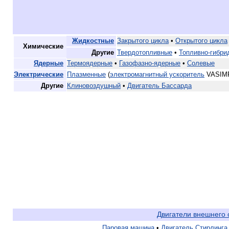
Жидкостные
Закрытого цикла
•
Открытого цикла
Химические
Другие
Твердотопливные
•
Топливно-гибри
Ядерные
Термоядерные
•
Газофазно-ядерные
•
Солевые
Электрические
Плазменные
(
электромагнитный ускоритель
VASIMR
Другие
Клиновоздушный
•
Двигатель Бассарда
Двигатели внешнего 
Паровая машина
•
Двигатель Стирлинга