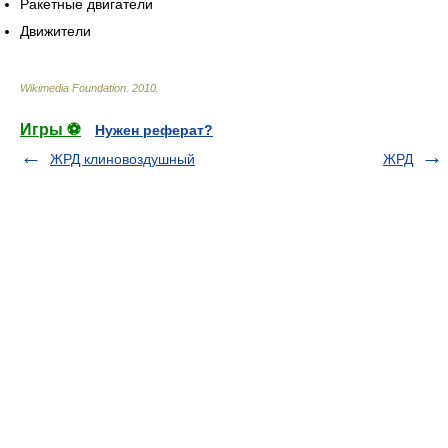
Ракетные двигатели
Движители
Wikimedia Foundation
.
2010
.
Игры ⚽
Нужен реферат?
ЖРД клиновоздушный
ЖРД