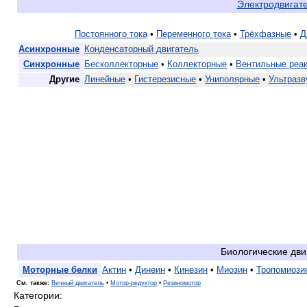
Электродвигат
Постоянного тока
•
Переменного тока
•
Трёхфазные
•
Д
Асинхронные
Конденсаторный двигатель
Синхронные
Бесколлекторные
•
Коллекторные
•
Вентильные реа
Другие
Линейные
•
Гистерезисные
•
Униполярные
•
Ультразв
Биологические дви
Моторные белки
Актин
•
Динеин
•
Кинезин
•
Миозин
•
Тропомиози
См. также:
Вечный двигатель
•
Мотор-редуктор
•
Резиномотор
Категории: