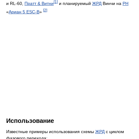
[1]
и RL-60,
Пратт & Витни
и планируемый
ЖРД
Винчи на
РН
[2]
«
Ариан 5 ESC-B
»
Использование
Известные примеры использования схемы
ЖРД
с циклом
фазового перехода: