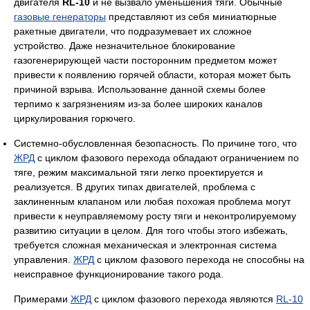
двигателя
RL-10
и не вызвало уменьшения тяги. Обычные
газовые генераторы
представляют из себя миниатюрные
ракетные двигатели, что подразумевает их сложное
устройство. Даже незначительное блокирование
газогенерирующей части посторонним предметом может
привести к появлению горячей области, которая может быть
причиной взрыва. Использованне данной схемы более
терпимо к загрязнениям из-за более широких каналов
циркулирования горючего.
Системно-обусловленная безопасность. По причине того, что
ЖРД
с циклом фазового перехода обладают ограничением по
тяге, режим максимальной тяги легко проектируется и
реализуется. В других типах двигателей, проблема с
заклиненным клапаном или любая похожая проблема могут
привести к неуправляемому росту тяги и неконтролируемому
развитию ситуации в целом. Для того чтобы этого избежать,
требуется сложная механическая и электронная система
управления.
ЖРД
с циклом фазового перехода не способны на
неисправное функционирование такого рода.
Примерами
ЖРД
с циклом фазового перехода являются
RL-10