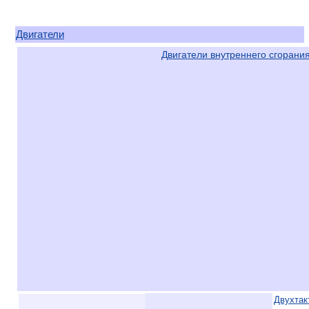
Двигатели
Двигатели внутреннего сгорани
Двухтак