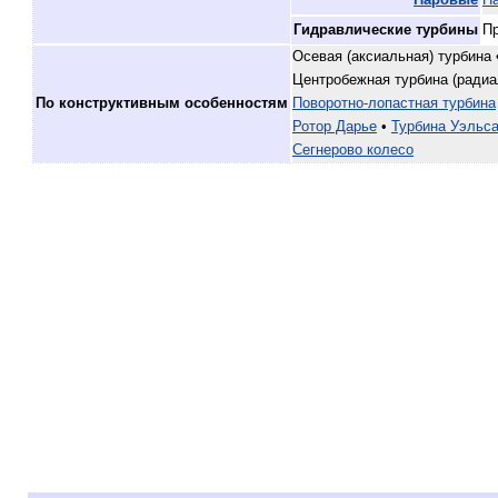
Гидравлические турбины‎
Пр
Осевая (аксиальная) турбина 
Центробежная турбина (ради
По конструктивным особенностям
Поворотно-лопастная турбина
Ротор Дарье
•
Турбина Уэльс
Сегнерово колесо