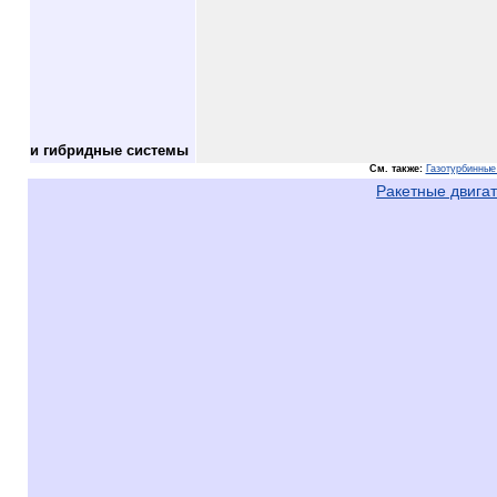
и гибридные системы
См. также:
Газотурбинные
Ракетные двига