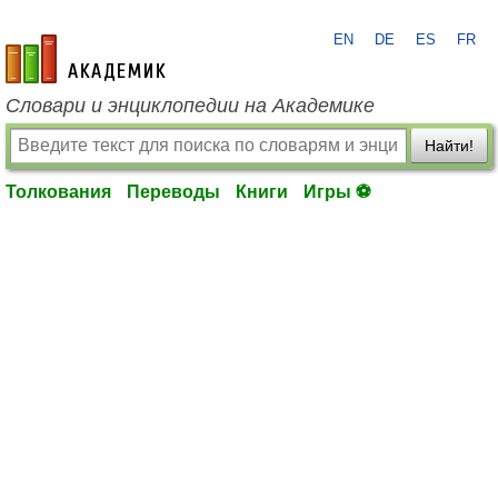
EN
DE
ES
FR
academic.ru
Словари и энциклопедии на Академике
Найти!
Толкования
Переводы
Книги
Игры ⚽