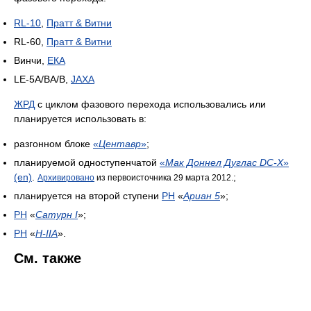
RL-10
,
Пратт & Витни
RL-60,
Пратт & Витни
Винчи,
ЕКА
LE-5A/BA/B,
JAXA
ЖРД
с циклом фазового перехода использовались или
планируется использовать в:
разгонном блоке
«
Центавр
»
;
планируемой одноступенчатой
«
Мак Доннел Дуглас DC-X
»
(en)
.
;
Архивировано
из первоисточника 29 марта 2012.
планируется на второй ступени
РН
«
Ариан 5
»;
РН
«
Сатурн I
»;
РН
«
H-IIA
».
См. также