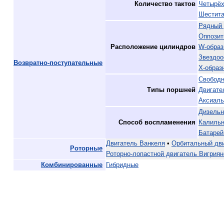
Количество тактов
Четырёх
Шестита
Рядный 
Оппозит
Расположение цилиндров
W-образ
Звездоо
Возвратно-поступательные
X-образ
Свободн
Типы поршней
Двигате
Аксиал
Дизель
Способ воспламенения
Калильн
Батарей
Двигатель Ванкеля
•
Орбитальный дв
Роторные
Роторно-лопастной двигатель Вигриян
Комбинированные
Гибридные