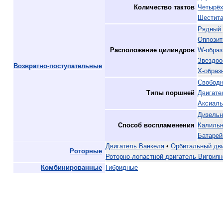
Количество тактов
Четырёх
Шестита
Рядный 
Оппозит
Расположение цилиндров
W-образ
Звездоо
Возвратно-поступательные
X-образ
Свободн
Типы поршней
Двигате
Аксиал
Дизель
Способ воспламенения
Калильн
Батарей
Двигатель Ванкеля
•
Орбитальный дв
Роторные
Роторно-лопастной двигатель Вигриян
Комбинированные
Гибридные