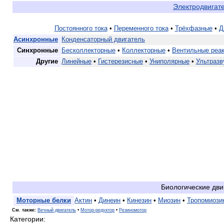
Электродвигат
Постоянного тока
•
Переменного тока
•
Трёхфазные
•
Д
Асинхронные
Конденсаторный двигатель
Синхронные
Бесколлекторные
•
Коллекторные
•
Вентильные реа
Другие
Линейные
•
Гистерезисные
•
Униполярные
•
Ультразв
Биологические дви
Моторные белки
Актин
•
Динеин
•
Кинезин
•
Миозин
•
Тропомиози
См. также:
Вечный двигатель
•
Мотор-редуктор
•
Резиномотор
Категории: