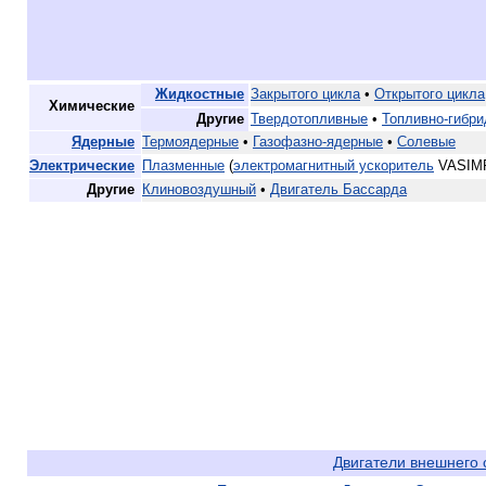
Жидкостные
Закрытого цикла
•
Открытого цикла
Химические
Другие
Твердотопливные
•
Топливно-гибр
Ядерные
Термоядерные
•
Газофазно-ядерные
•
Солевые
Электрические
Плазменные
(
электромагнитный ускоритель
VASIMR
Другие
Клиновоздушный
•
Двигатель Бассарда
Двигатели внешнего 