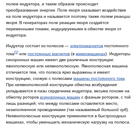
полем индуктора, и таким образом происходит
преобразование энергии. Поле якоря оказывает воздействие
на поле индуктора и называется поэтому также
полем реакции
якоря
. В генераторах поле реакции якоря создаётся
переменными токами, индуцируемыми в обмотке якоря от
индуктора.
Индуктор состоит из полюсов —
электромагнитов
постоянного
[1]
тока
или
постоянных магнитов
(в
микромашинах
). Индукторы
синхронных машин имеют две различные конструкции:
явнополюсную или неявнополюсную. Явнополюсная машина
отличается тем, что полюса ярко выражены и имеют
конструкцию, схожую с полюсами
машины постоянного тока
.
При неявнополюсной конструкции обмотка возбуждения
укладывается в пазы сердечника индуктора, весьма похоже на
обмотку роторов
асинхронных машин
с фазным ротором, с той
лишь разницей, что между полюсами оставляется место,
незаполненное проводниками (так называемый
большой зуб
).
Неявнополюсные конструкции применяются в быстроходных
машинах, чтобы уменьшить механическую нагрузку на полюса.