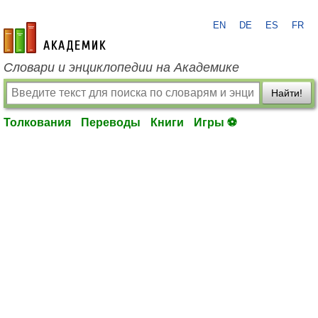
EN
DE
ES
FR
academic.ru
Словари и энциклопедии на Академике
Найти!
Толкования
Переводы
Книги
Игры ⚽