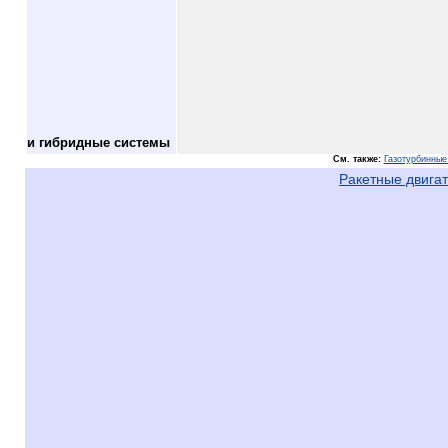
и гибридные системы
См. также:
Газотурбинные
Ракетные двига