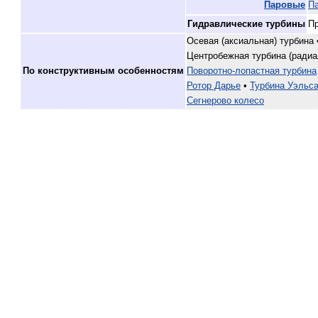
Паровые
Па
Гидравлические турбины‎
Пр
Осевая (аксиальная) турбина 
Центробежная турбина (ради
По конструктивным особенностям
Поворотно-лопастная турбина
Ротор Дарье
•
Турбина Уэльс
Сегнерово колесо