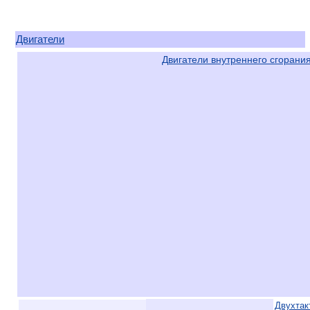
Двигатели
Двигатели внутреннего сгорани
Двухтак