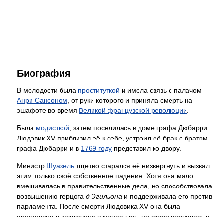
Биография
В молодости была
проституткой
и имела связь с палачом
Анри Сансоном
, от руки которого и приняла смерть на
эшафоте во время
Великой французской революции
.
Была
модисткой
, затем поселилась в доме графа Дюбарри.
Людовик XV приблизил её к себе, устроил её брак с братом
графа Дюбарри и в
1769 году
представил ко двору.
Министр
Шуазель
тщетно старался её низвергнуть и вызвал
этим только своё собственное падение. Хотя она мало
вмешивалась в правительственные дела, но способствовала
возвышению герцога
д’Эгильона
и поддерживала его против
парламента. После смерти Людовика XV она была
арестована и заключена в монастырь; но скоро вернулась в