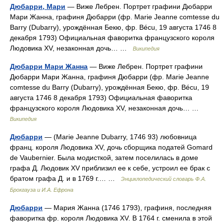
Дюбарри, Мари
— Виже Лебрен. Портрет графини Дюбарри
Мари Жанна, графиня Дюбарри (фр. Marie Jeanne comtesse du
Barry (Dubarry), урождённая Бекю, фр. Bécu, 19 августа 1746 8
декабря 1793) Официальная фаворитка французского короля
Людовика XV, незаконная дочь… …
Википедия
Дюбарри Мари Жанна
— Виже Лебрен. Портрет графини
Дюбарри Мари Жанна, графиня Дюбарри (фр. Marie Jeanne
comtesse du Barry (Dubarry), урождённая Бекю, фр. Bécu, 19
августа 1746 8 декабря 1793) Официальная фаворитка
французского короля Людовика XV, незаконная дочь… …
Википедия
Дюбарри
— (Marie Jeanne Dubarry, 1746 93) любовница
франц. короля Людовика XV, дочь сборщика податей Gomard
de Vaubernier. Была модисткой, затем поселилась в доме
графа Д. Людовик XV приблизил ее к себе, устроил ее брак с
братом графа Д. и в 1769 г.… …
Энциклопедический словарь Ф.А.
Брокгауза и И.А. Ефрона
Дюбарри
— Мария Жанна (1746 1793), графиня, последняя
фаворитка фр. короля Людовика XV. В 1764 г. сменила в этой