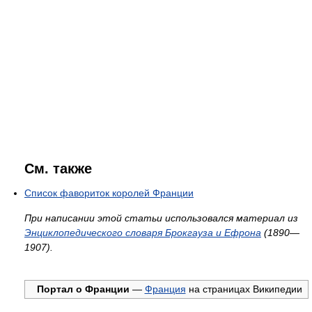
См. также
Список фавориток королей Франции
При написании этой статьи использовался материал из
Энциклопедического словаря Брокгауза и Ефрона
(1890—
1907).
Портал о Франции
—
Франция
на страницах Википедии