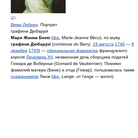
Виже-Лебрен
. Портрет
графини Дюбарри́
Мари Жанна Бекю
(
фр.
Marie-Jeanne Bécu
), по мужу
графиня Дюбарри́
(
comtesse du Barry
,
19 августа
1746
—
8
декабря
1793
) —
официальная фаворитка
французского
короля
Людовика XV
, незаконная дочь сборщика податей
Гомара де Вобернье (Gomard de Vaubernier). Помимо
фамилий матери (Бекю) и отца (Гомар), пользовалась также
псевдонимом
Ланж (
фр.
Lange
, от
l’ange
— ангел).