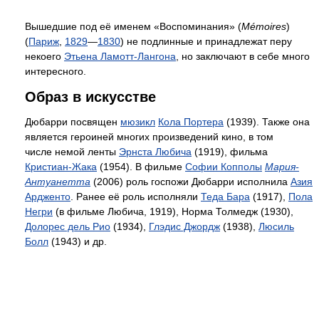
Вышедшие под её именем «Воспоминания» (
Mémoires
)
(
Париж
,
1829
—
1830
) не подлинные и принадлежат перу
некоего
Этьена Ламотт-Лангона
, но заключают в себе много
интересного.
Образ в искусстве
Дюбарри посвящен
мюзикл
Кола Портера
(1939). Также она
является героиней многих произведений кино, в том
числе немой ленты
Эрнста Любича
(1919), фильма
Кристиан-Жака
(1954). В фильме
Софии Копполы
Мария-
Антуанетта
(2006) роль госпожи Дюбарри исполнила
Азия
Ардженто
. Ранее её роль исполняли
Теда Бара
(1917),
Пола
Негри
(в фильме Любича, 1919), Норма Толмедж (1930),
Долорес дель Рио
(1934),
Глэдис Джордж
(1938),
Люсиль
Болл
(1943) и др.