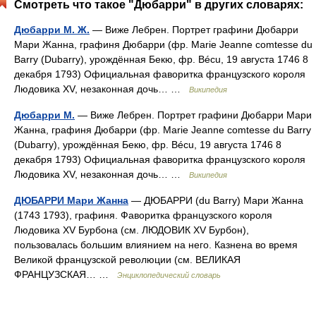
Смотреть что такое "Дюбарри" в других словарях:
Дюбарри М. Ж.
— Виже Лебрен. Портрет графини Дюбарри
Мари Жанна, графиня Дюбарри (фр. Marie Jeanne comtesse du
Barry (Dubarry), урождённая Бекю, фр. Bécu, 19 августа 1746 8
декабря 1793) Официальная фаворитка французского короля
Людовика XV, незаконная дочь… …
Википедия
Дюбарри М.
— Виже Лебрен. Портрет графини Дюбарри Мари
Жанна, графиня Дюбарри (фр. Marie Jeanne comtesse du Barry
(Dubarry), урождённая Бекю, фр. Bécu, 19 августа 1746 8
декабря 1793) Официальная фаворитка французского короля
Людовика XV, незаконная дочь… …
Википедия
ДЮБАРРИ Мари Жанна
— ДЮБАРРИ (du Barry) Мари Жанна
(1743 1793), графиня. Фаворитка французского короля
Людовика XV Бурбона (см. ЛЮДОВИК XV Бурбон),
пользовалась большим влиянием на него. Казнена во время
Великой французской революции (см. ВЕЛИКАЯ
ФРАНЦУЗСКАЯ… …
Энциклопедический словарь