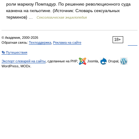
роли маркизу Помпадур. По решению революционного суда
казнена на гильотине. (Источник: Словарь сексуальных
терминов) …
Сексологическая энциклопедия
© Академик, 2000-2026
18+
Обратная связь:
Техподдержка
,
Реклама на сайте
👣 Путешествия
Экспорт словарей на сайты
, сделанные на PHP,
Joomla,
Drupal,
WordPress, MODx.