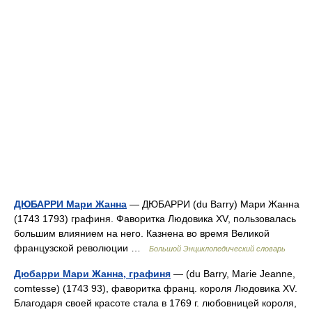
ДЮБАРРИ Мари Жанна
— ДЮБАРРИ (du Barry) Мари Жанна
(1743 1793) графиня. Фаворитка Людовика XV, пользовалась
большим влиянием на него. Казнена во время Великой
французской революции …
Большой Энциклопедический словарь
Дюбарри Мари Жанна, графиня
— (du Barry, Marie Jeanne,
comtesse) (1743 93), фаворитка франц. короля Людовика XV.
Благодаря своей красоте стала в 1769 г. любовницей короля,