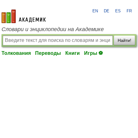
EN
DE
ES
FR
academic.ru
Словари и энциклопедии на Академике
Найти!
Толкования
Переводы
Книги
Игры ⚽