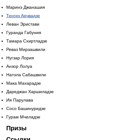
Маринэ Джанашия
Тенгиз Арчвадзе
Леван Эристави
Гуранда Габуния
Тамара Схиртладзе
Реваз Мирзашвили
Нугзар Лория
Анзор Лолуа
Натэла Сабашвили
Мака Махарадзе
Дареджан Харшиладзе
Ия Парулава
Сосо Башинуридзе
Гурам Мчеладзе
Призы
Ссылки