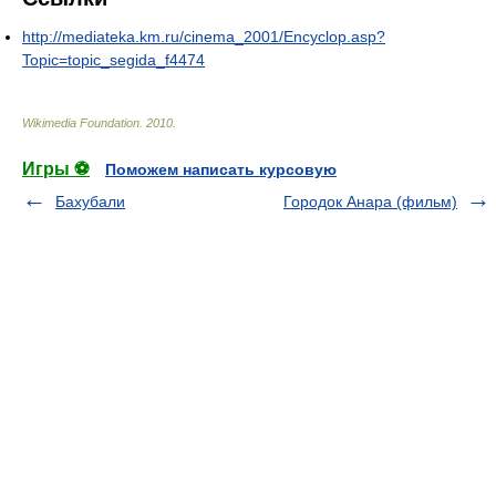
http://mediateka.km.ru/cinema_2001/Encyclop.asp?
Topic=topic_segida_f4474
Wikimedia Foundation
.
2010
.
Игры ⚽
Поможем написать курсовую
Бахубали
Городок Анара (фильм)