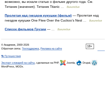
возможно, вы искали статью о фильме другого года. См.
Титаник (значения). Титаник Titanic …
Википедия
Пролетая над гнездом кукушки (фильм)
— Пролетая над
гнездом кукушки One Flew Over the Cuckoo’s Nest …
Википедия
Список фильмов Грузии
— …
Википедия
© Академик, 2000-2026
18+
Обратная связь:
Техподдержка
,
Реклама на сайте
👣 Путешествия
Экспорт словарей на сайты
, сделанные на PHP,
Joomla,
Drupal,
WordPress, MODx.