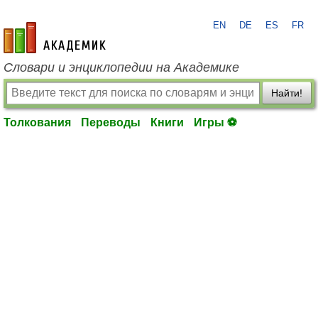
EN
DE
ES
FR
academic.ru
Словари и энциклопедии на Академике
Найти!
Толкования
Переводы
Книги
Игры ⚽