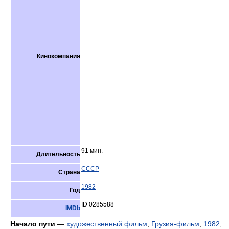
Кинокомпания
91 мин.
Длительность
СССР
Страна
1982
Год
ID 0285588
IMDb
Начало пути
—
художественный фильм
,
Грузия-фильм
,
1982
,