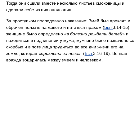
Тогда они сшили вместе несколько листьев смоковницы и
сделали себе из них опоясания.
За проступком последовало наказание: Змей был проклят, и
обречён ползать на животе и питаться прахом (
Быт.
3:14-15);
женщине было определено «
в болезни рождать детей
» и
находиться в подчинении у мужа; мужчине было назначено со
скорбью и в поте лица трудиться во все дни жизни его на
земле, которая «
проклята за него
» (
Быт.
3:16-19). Вечная
вражда воцарилась между змеем и человеком.