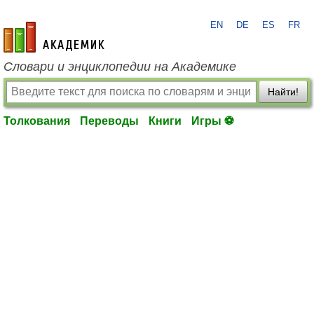
EN
DE
ES
FR
academic.ru
Словари и энциклопедии на Академике
Найти!
Толкования
Переводы
Книги
Игры ⚽