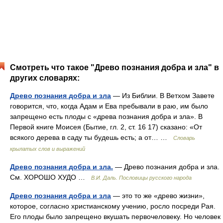
Смотреть что такое "Древо познания добра и зла" в
других словарях:
Древо познания добра и зла
— Из Библии. В Ветхом Завете
говорится, что, когда Адам и Ева пребывали в раю, им было
запрещено есть плоды с «древа познания добра и зла». В
Первой книге Моисея (Бытие, гл. 2, ст. 16 17) сказано: «От
всякого дерева в саду ты будешь есть; а от… …
Словарь
крылатых слов и выражений
Древо познания добра и зла.
— Древо познания добра и зла.
См. ХОРОШО ХУДО …
В.И. Даль. Пословицы русского народа
Древо познания добра и зла
— это то же «древо жизни»,
которое, согласно христианскому учению, росло посреди Рая.
Его плоды было запрещено вкушать первочеловеку. Но человек