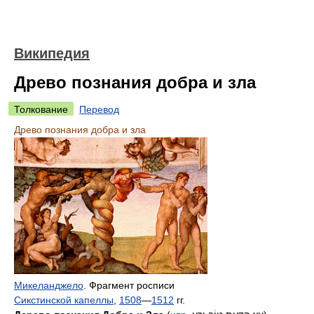
Википедия
Древо познания добра и зла
Толкование
Перевод
Древо познания добра и зла
Микеланджело
. Фрагмент росписи
Сикстинской капеллы
,
1508
—
1512
гг.