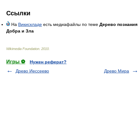
Ссылки
На
Викискладе
есть медиафайлы по теме
Дерево познания
Добра и Зла
Wikimedia Foundation
.
2010
.
Игры ⚽
Нужен реферат?
Древо Иессеево
Древо Мира