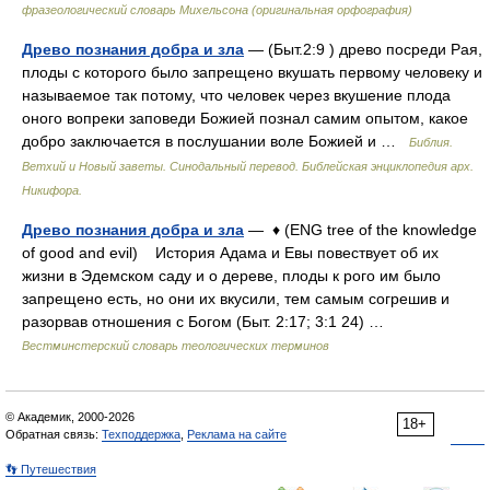
фразеологический словарь Михельсона (оригинальная орфография)
Древо познания добра и зла
— (Быт.2:9 ) древо посреди Рая,
плоды с которого было запрещено вкушать первому человеку и
называемое так потому, что человек через вкушение плода
оного вопреки заповеди Божией познал самим опытом, какое
добро заключается в послушании воле Божией и …
Библия.
Ветхий и Новый заветы. Синодальный перевод. Библейская энциклопедия арх.
Никифора.
Древо познания добра и зла
— ♦ (ENG tree of the knowledge
of good and evil) История Адама и Евы повествует об их
жизни в Эдемском саду и о дереве, плоды к рого им было
запрещено есть, но они их вкусили, тем самым согрешив и
разорвав отношения с Богом (Быт. 2:17; 3:1 24) …
Вестминстерский словарь теологических терминов
© Академик, 2000-2026
18+
Обратная связь:
Техподдержка
,
Реклама на сайте
👣 Путешествия