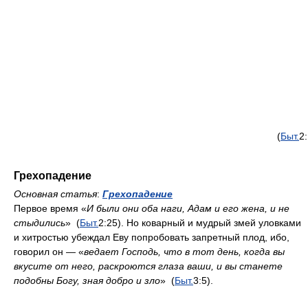
(
Быт.
2
Грехопадение
Основная статья
:
Грехопадение
Первое время «
И были они оба наги, Адам и его жена, и не
стыдились
» (
Быт.
2:25). Но коварный и мудрый змей уловками
и хитростью убеждал Еву попробовать запретный плод, ибо,
говорил он — «
ведает Господь, что в тот день, когда вы
вкусите от него, раскроются глаза ваши, и вы станете
подобны Богу, зная добро и зло
» (
Быт.
3:5).