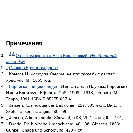
Примечания
1
2
↑
О святом кресте // Яков Ворагинский.
Из «Золотой
легенды»
↑
Слово о Крестном Древе
↑
Крылов Н.
История Креста, на котором был распят
Христос
. М., 1855 год.
↑
Еврейская энциклопедия
, Изд. О-ва для Научных Еврейских
Изд. и Брокгаузъ-Ефронъ. Спб.: 1906—1913; репринт: М.:
Терра, 1991. ISBN 5-85255-057-4.
↑
Jensen, Kosmologie der Babylonier, 227, 383 и сл.; Barton,
Sketch of semitic origins, 90—98
↑
Jensen, Adapa und der Südwind, в KB, VI, 1 часть, 92—101;
↑
Budde, Die biblische Urgeschichte, 46—88, Giessen, 1883;
Gunkel, Chaos und Schöpfung, 420 и сл.