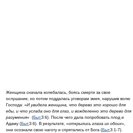
Женщина сначала колебалась, боясь смерти за свое
ослушание, но потом поддалась уговорам змея, нарушив волю
Господа: «
И увидела женщина, что дерево это хорошо для
еды, и что услада оно для глаз, и вожделенно это дерево для
разумения
» (
Быт.
3:6). После чего дала попробовать плод и
Адаму (
Быт.
3:6). В результате, «
открылись глаза их обоих
»,
они осознали свою наготу и спрятались от Бога (
Быт.
3:1-7).