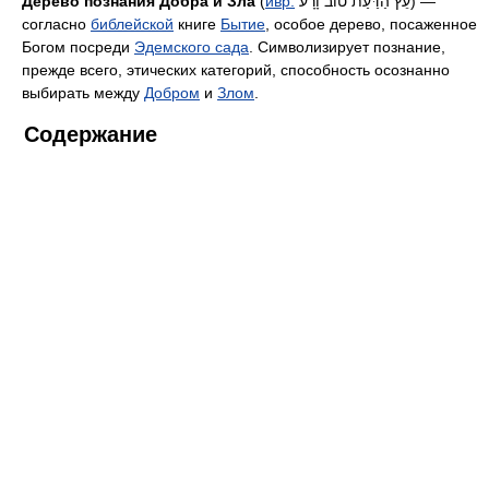
Дeрево познания Добра и Зла
(
ивр.
עֵץ הַדַּעַת טוֹב וָרָע
‎) —
согласно
библейской
книге
Бытие
, особое дерево, посаженное
Богом посреди
Эдемского сада
. Символизирует познание,
прежде всего, этических категорий, способность осознанно
выбирать между
Добром
и
Злом
.
Содержание