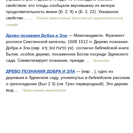
свойством: его плоды сообщали вкусившему их вечную
продолжительность жизни (Б. 2, 9) и (Б. 3, 22). Указанное
свойство… …
Полный православный богословский энциклопедический
словарь
Древо познания Добра и Зла
— Микеланджело. Фрагмент
росписи Сикстинской капеллы, 1508 1512 гг. Дeрево познания
Добра и Зла (ивр. עֵץ הַדַּעַת טוֹב וָרָע‎) согласно библейской книге
Бытие, особое дерево, посаженное Богом посреди Эдемского
сада. Символизирует познание, прежде …
Википедия
ДРЕВО ПОЗНАНИЯ ДОБРА И ЗЛА
— [евр. , ], одно из
деревьев в Эдемском саду, упомянутых в библейском рассказе
о грехопадении (Быт 2 3) (см. Грех первородный). Это дерево
выд …
Православная энциклопедия