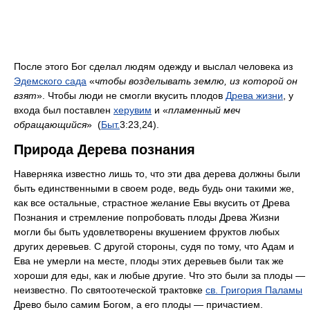
После этого Бог сделал людям одежду и выслал человека из
Эдемского сада
«
чтобы возделывать землю, из которой он
взят
». Чтобы люди не смогли вкусить плодов
Древа жизни
, у
входа был поставлен
херувим
и «
пламенный меч
обращающийся
» (
Быт.
3:23,24).
Природа Дерева познания
Наверняка известно лишь то, что эти два дерева должны были
быть единственными в своем роде, ведь будь они такими же,
как все остальные, страстное желание Евы вкусить от Древа
Познания и стремление попробовать плоды Древа Жизни
могли бы быть удовлетворены вкушением фруктов любых
других деревьев. С другой стороны, судя по тому, что Адам и
Ева не умерли на месте, плоды этих деревьев были так же
хороши для еды, как и любые другие. Что это были за плоды —
неизвестно. По святоотеческой трактовке
св. Григория Паламы
Древо было самим Богом, а его плоды — причастием.