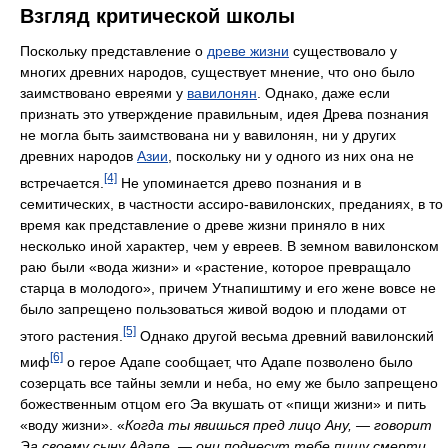
Взгляд критической школы
Поскольку представление о
древе жизни
существовало у
многих древних народов, существует мнение, что оно было
заимствовано евреями у
вавилонян
. Однако, даже если
признать это утверждение правильным, идея Древа познания
не могла быть заимствована ни у вавилонян, ни у других
древних народов
Азии
, поскольку ни у одного из них она не
[4]
встречается.
Не упоминается древо познания и в
семитических, в частности ассиро-вавилонских, преданиях, в то
время как представление о древе жизни приняло в них
несколько иной характер, чем у евреев. В земном вавилонском
раю были «вода жизни» и «растение, которое превращало
старца в молодого», причем Утнапиштимy и его жене вовсе не
было запрещено пользоваться живой водою и плодами от
[5]
этого растения.
Однако другой весьма древний вавилонский
[6]
миф
о герое Адапе сообщает, что Адапе позволено было
созерцать все тайны земли и неба, но ему же было запрещено
божественным отцом его Эа вкушать от «пищи жизни» и пить
«воду жизни». «
Когда ты явишься пред лицо Ану, — говорит
Эа своему сыну Адапе, — они поднесут тебе пищу смерти,