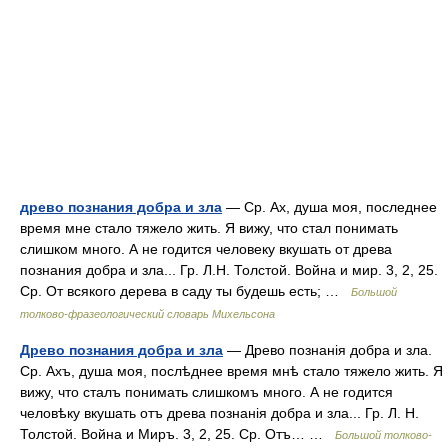
древо познания добра и зла
— Ср. Ах, душа моя, последнее
время мне стало тяжело жить. Я вижу, что стал понимать
слишком много. А не годится человеку вкушать от древа
познания добра и зла... Гр. Л.Н. Толстой. Война и мир. 3, 2, 25.
Ср. От всякого дерева в саду ты будешь есть; …
Большой
толково-фразеологический словарь Михельсона
Древо познания добра и зла
— Древо познанія добра и зла.
Ср. Ахъ, душа моя, послѣднее время мнѣ стало тяжело жить. Я
вижу, что сталъ понимать слишкомъ много. А не годится
человѣку вкушать отъ древа познанія добра и зла... Гр. Л. Н.
Толстой. Война и Миръ. 3, 2, 25. Ср. Отъ… …
Большой толково-