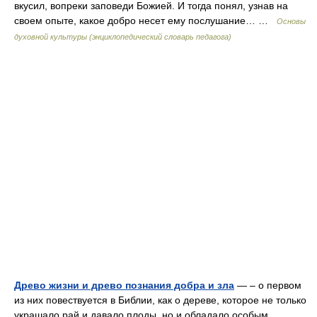
вкусил, вопреки заповеди Божией. И тогда понял, узнав на
своем опыте, какое добро несет ему послушание… …
Основы
духовной культуры (энциклопедический словарь педагога)
Древо жизни и древо познания добра и зла
— – о первом
из них повествуется в Библии, как о дереве, которое не только
украшало рай и давало плоды, но и обладало особым