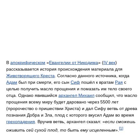
В
апокрифическом
«
Евангелии от Никодима
» (
IV век
)
рассказывается история происхождения материала для
Животворящего Креста
. Согласно данного источника, когда
Адам
был при смерти, его сын
Сиф
пошёл к вратам
Рая
с
целью получить масло прощения и помазать им тело своего
отца. Однако явившийся
архангел Михаил
сообщил, что масло
прощения всему миру будет даровано через 5500 лет
(пророчество о пришествии Христа) и дал Сифу ветвь от древа
познания Добра и Зла, плод с которого вкусил Адам во время
грехопадения
. Вручив ветвь, архангел сказал: «
если сможешь
[1]
оживить сей сухой плод, то быть ему исцеленным
».