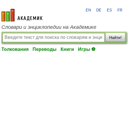
EN
DE
ES
FR
academic.ru
Словари и энциклопедии на Академике
Найти!
Толкования
Переводы
Книги
Игры ⚽