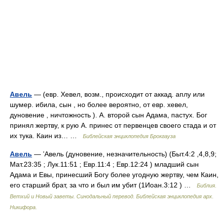
Авель
— (eвр. Хевел, возм., происходит от аккад. аплу или
шумер. ибила, сын , но более вероятно, от евр. хевел,
дуновение , ничтожность ). А. второй сын Адама, пастух. Бог
принял жертву, к рую А. принес от первенцев своего стада и от
их тука. Каин из… …
Библейская энциклопедия Брокгауза
Авель
— ’Авель (дуновение, незначительность) (Быт.4:2 ,4,8,9;
Мат.23:35 ; Лук.11:51 ; Евр.11:4 ; Евр.12:24 ) младший сын
Адама и Евы, принесший Богу более угодную жертву, чем Каин,
его старший брат, за что и был им убит (1Иоан.3:12 ) …
Библия.
Ветхий и Новый заветы. Синодальный перевод. Библейская энциклопедия арх.
Никифора.