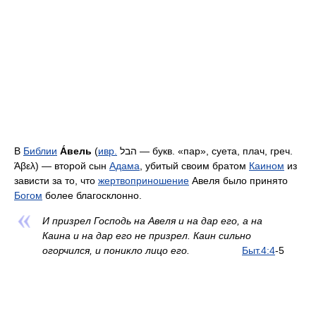
В
Библии
А́вель
(
ивр.
הבל
‎ — букв. «пар», суета, плач, греч.
Άβελ) — второй сын
Адама
, убитый своим братом
Каином
из
зависти за то, что
жертвоприношение
Авеля было принято
Богом
более благосклонно.
И призрел Господь на Авеля и на дар его, а на
Каина и на дар его не призрел. Каин сильно
огорчился, и поникло лицо его.
Быт.
4:4
-5