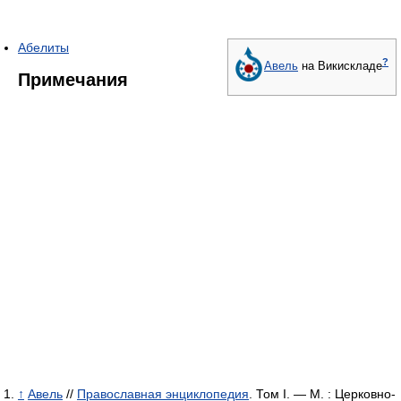
Абелиты
?
Авель
на Викискладе
Примечания
↑
Авель
//
Православная энциклопедия
. Том I. —
М
. : Церковно-