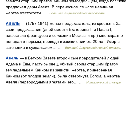
зависти старшим братом Каином земледельцем, когда бог Яхве
предпочел дары Авеля. В переносном смысле невинная
жертва жестокости …
Большой Энциклопедический словарь
АВЕЛЬ
— (1757 1841) монах предсказатель, из крестьян. За
свои предсказания (дней смерти Екатерины II и Павла I,
нашествия французов и сожжения Москвы и др.) многократно
попадал в тюрьмы, проведя в заключении ок. 20 лет. Умер в
заточении в суздальском… …
Большой Энциклопедический словарь
Авель
— в Ветхом Завете второй сын прародителей людей
Адама и Евы, пастырь овец, убитый своим старшим братом
земледельцем Каином из зависти: жертва, принесённая
Каином (от плодов земли), была отвергнута Богом, а жертва
Авеля (первородными ягнятами его… …
Исторический словарь