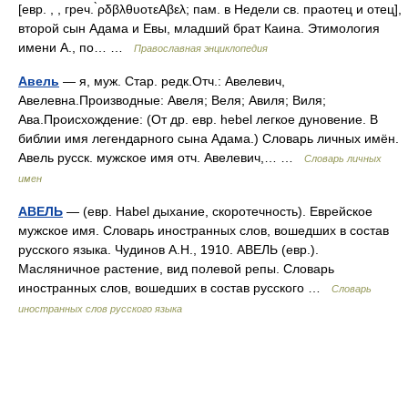
[евр. , , греч. ̀ρδβλθυοτεΑβελ; пам. в Недели св. праотец и отец],
второй сын Адама и Евы, младший брат Каина. Этимология
имени А., по… …
Православная энциклопедия
Авель
— я, муж. Стар. редк.Отч.: Авелевич,
Авелевна.Производные: Авеля; Веля; Авиля; Виля;
Ава.Происхождение: (От др. евр. hebel легкое дуновение. В
библии имя легендарного сына Адама.) Словарь личных имён.
Авель русск. мужское имя отч. Авелевич,… …
Словарь личных
имен
АВЕЛЬ
— (евр. Habel дыхание, скоротечность). Еврейское
мужское имя. Словарь иностранных слов, вошедших в состав
русского языка. Чудинов А.Н., 1910. АВЕЛЬ (евр.).
Масляничное растение, вид полевой репы. Словарь
иностранных слов, вошедших в состав русского …
Словарь
иностранных слов русского языка