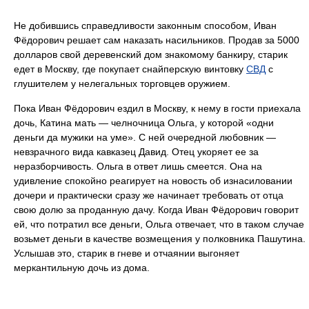
Не добившись справедливости законным способом, Иван
Фёдорович решает сам наказать насильников. Продав за 5000
долларов свой деревенский дом знакомому банкиру, старик
едет в Москву, где покупает снайперскую винтовку
СВД
с
глушителем у нелегальных торговцев оружием.
Пока Иван Фёдорович ездил в Москву, к нему в гости приехала
дочь, Катина мать — челночница Ольга, у которой «одни
деньги да мужики на уме». С ней очередной любовник —
невзрачного вида кавказец Давид. Отец укоряет ее за
неразборчивость. Ольга в ответ лишь смеется. Она на
удивление спокойно реагирует на новость об изнасиловании
дочери и практически сразу же начинает требовать от отца
свою долю за проданную дачу. Когда Иван Фёдорович говорит
ей, что потратил все деньги, Ольга отвечает, что в таком случае
возьмет деньги в качестве возмещения у полковника Пашутина.
Услышав это, старик в гневе и отчаянии выгоняет
меркантильную дочь из дома.