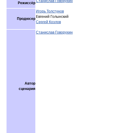
Станислав Говорухин
Режиссёр
Игорь Толстунов
Евгений Голынский
Продюсер
Сергей Козлов
Станислав Говорухин
Автор
сценария