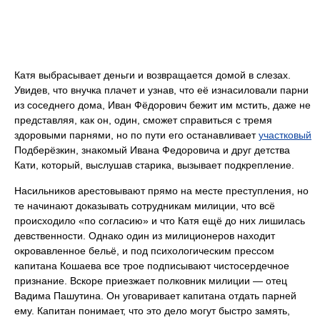
Катя выбрасывает деньги и возвращается домой в слезах.
Увидев, что внучка плачет и узнав, что её изнасиловали парни
из соседнего дома, Иван Фёдорович бежит им мстить, даже не
представляя, как он, один, сможет справиться с тремя
здоровыми парнями, но по пути его останавливает
участковый
Подберёзкин, знакомый Ивана Федоровича и друг детства
Кати, который, выслушав старика, вызывает подкрепление.
Насильников арестовывают прямо на месте преступления, но
те начинают доказывать сотрудникам милиции, что всё
происходило «по согласию» и что Катя ещё до них лишилась
девственности. Однако один из милиционеров находит
окровавленное бельё, и под психологическим прессом
капитана Кошаева все трое подписывают чистосердечное
признание. Вскоре приезжает полковник милиции — отец
Вадима Пашутина. Он уговаривает капитана отдать парней
ему. Капитан понимает, что это дело могут быстро замять,