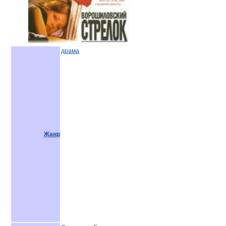
драма
Жанр