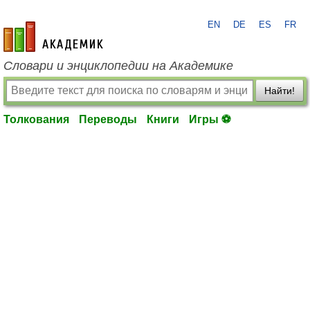
EN
DE
ES
FR
academic.ru
Словари и энциклопедии на Академике
Найти!
Толкования
Переводы
Книги
Игры ⚽