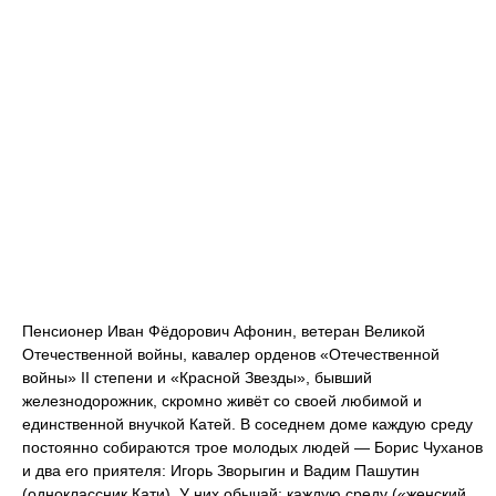
Пенсионер Иван Фёдорович Афонин, ветеран Великой
Отечественной войны, кавалер орденов «Отечественной
войны» II степени и «Красной Звезды», бывший
железнодорожник, скромно живёт со своей любимой и
единственной внучкой Катей. В соседнем доме каждую среду
постоянно собираются трое молодых людей — Борис Чуханов
и два его приятеля: Игорь Зворыгин и Вадим Пашутин
(одноклассник Кати). У них обычай: каждую среду («женский