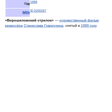
1999
Год
ID 0200267
IMDb
«Ворошиловский стрелок»
—
художественный фильм
режиссёра
Станислава Говорухина
, снятый в
1999 году
.