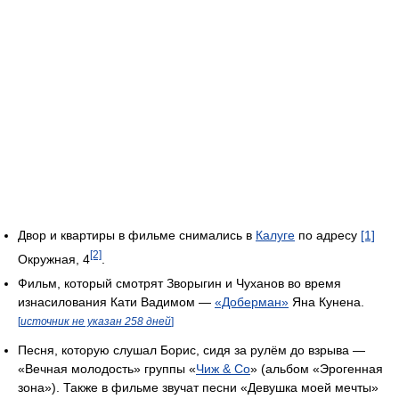
Двор и квартиры в фильме снимались в
Калуге
по адресу
[1]
[2]
Окружная, 4
.
Фильм, который смотрят Зворыгин и Чуханов во время
изнасилования Кати Вадимом —
«Доберман»
Яна Кунена.
[
источник не указан 258 дней
]
Песня, которую слушал Борис, сидя за рулём до взрыва —
«Вечная молодость» группы «
Чиж & Co
» (альбом «Эрогенная
зона»). Также в фильме звучат песни «Девушка моей мечты»