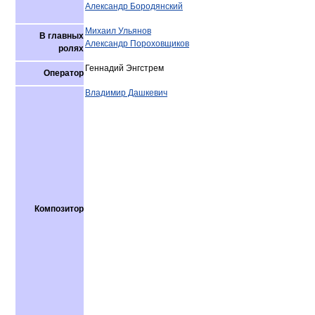
Александр Бородянский
Михаил Ульянов
В главных
Александр Пороховщиков
ролях
Геннадий Энгстрем
Оператор
Владимир Дашкевич
Композитор