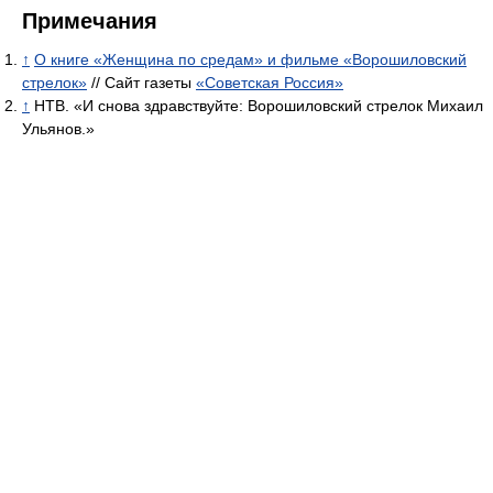
Примечания
↑
О книге «Женщина по средам» и фильме «Ворошиловский
стрелок»
// Сайт газеты
«Советская Россия»
↑
НТВ. «И снова здравствуйте: Ворошиловский стрелок Михаил
Ульянов.»