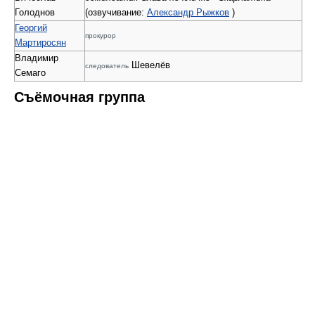
Голоднов
(озвучивание:
Александр Рыжков
)
Георгий
прокурор
Мартиросян
Владимир
Шевелёв
следователь
Семаго
Съёмочная группа