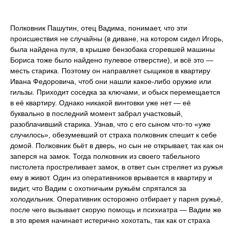
Полковник Пашутин, отец Вадима, понимает, что эти
происшествия не случайны (в диване, на котором сидел Игорь,
была найдена пуля, в крышке бензобака сгоревшей машины
Бориса тоже было найдено пулевое отверстие), и всё это —
месть старика. Поэтому он направляет сыщиков в квартиру
Ивана Федоровича, чтоб они нашли какое-либо оружие или
гильзы. Приходит соседка за ключами, и обыск перемещается
в её квартиру. Однако никакой винтовки уже нет — её
буквально в последний момент забрал участковый,
разоблачивший старика. Узнав, что с его сыном что-то «уже
случилось», обезумевший от страха полковник спешит к себе
домой. Полковник бьёт в дверь, но сын не открывает, так как он
заперся на замок. Тогда полковник из своего табельного
пистолета простреливает замок, в ответ сын стреляет из ружья
ему в живот. Один из оперативников врывается в квартиру и
видит, что Вадим с охотничьим ружьём спрятался за
холодильник. Оперативник осторожно отбирает у парня ружьё,
после чего вызывает скорую помощь и психиатра — Вадим же
в это время начинает истерично хохотать, так как от страха