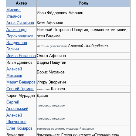
Актёр
Роль
Михаил
Иван Фёдорович Афонин
Ульянов
Анна Синякина
Катя Афонина
Александр
Николай Петрович Пашутин, полковник милиции,
Пороховщиков
отец Вадима
Владислав
Алексей Подберёзкин
местный участковый
Галкин
Ирина Розанова
Ольга Афонина
Илья Древнов
Вадим Пашутин
Алексей
Борис Чуханов
Макаров
Марат Башаров
Игорь Зворыгин
Сергей Гармаш
Кошаев
капитан
Карен Мурадян
Давид
Сергей
торговец оружием
Апрельский
Алексей
торговец оружием
Шевченков
Олег Комаров
торговец оружием, кушающий шашлык
Вячеслав
доминошник Слава по кличке «Скарлатина»