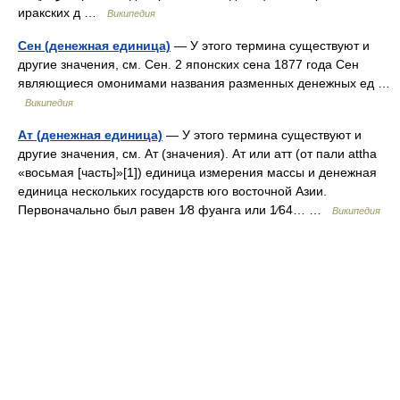
иракских д …
Википедия
Сен (денежная единица)
— У этого термина существуют и
другие значения, см. Сен. 2 японских сена 1877 года Сен
являющиеся омонимами названия разменных денежных ед …
Википедия
Ат (денежная единица)
— У этого термина существуют и
другие значения, см. Ат (значения). Ат или атт (от пали attha
«восьмая [часть]»[1]) единица измерения массы и денежная
единица нескольких государств юго восточной Азии.
Первоначально был равен 1⁄8 фуанга или 1⁄64… …
Википедия