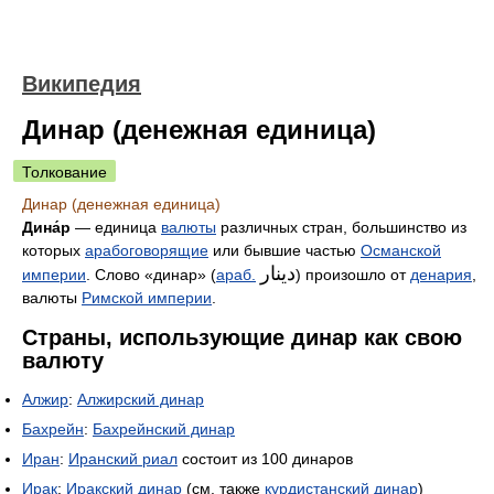
Википедия
Динар (денежная единица)
Толкование
Динар (денежная единица)
Дина́р
— единица
валюты
различных стран, большинство из
которых
арабоговорящие
или бывшие частью
Османской
دينار
империи
. Слово «динар» (
араб.
‎‎) произошло от
денария
,
валюты
Римской империи
.
Страны, использующие динар как свою
валюту
Алжир
:
Алжирский динар
Бахрейн
:
Бахрейнский динар
Иран
:
Иранский риал
состоит из 100 динаров
Ирак
:
Иракский динар
(см. также
курдистанский динар
)