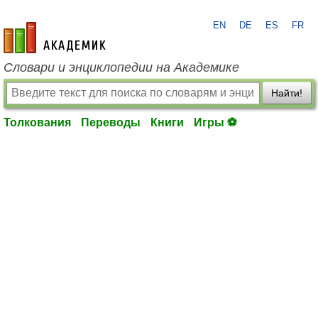
EN
DE
ES
FR
academic.ru
Словари и энциклопедии на Академике
Найти!
Толкования
Переводы
Книги
Игры ⚽