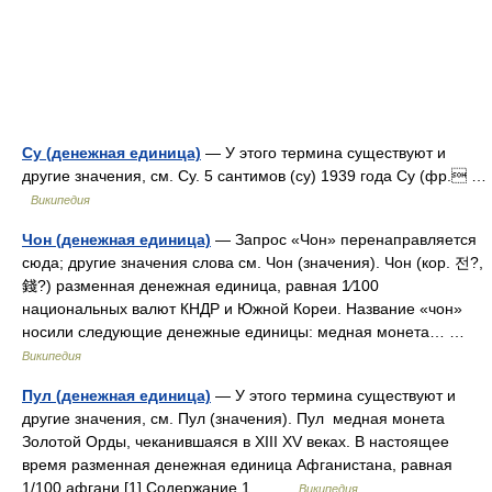
Су (денежная единица)
— У этого термина существуют и
другие значения, см. Су. 5 сантимов (су) 1939 года Су (фр. …
Википедия
Чон (денежная единица)
— Запрос «Чон» перенаправляется
сюда; другие значения слова см. Чон (значения). Чон (кор. 전?,
錢?) разменная денежная единица, равная 1⁄100
национальных валют КНДР и Южной Кореи. Название «чон»
носили следующие денежные единицы: медная монета… …
Википедия
Пул (денежная единица)
— У этого термина существуют и
другие значения, см. Пул (значения). Пул медная монета
Золотой Орды, чеканившаяся в XIII XV веках. В настоящее
время разменная денежная единица Афганистана, равная
1/100 афгани.[1] Содержание 1… …
Википедия