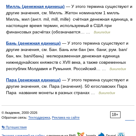
Милль (денежная единица)
— У этого термина существуют и
другие значения, см. Милль. Жетон номиналом 1 милль
Милль, мил (англ. mil, mill, mille) счётная денежная единица, в
настоящее время термин, используемый в США при
финансовых расчётах (обозначается… …
Википедия
Бань (денежная единица)
— У этого термина существуют и
другие значения, см. Бан. Бань или бан (мн. бани; рум. ban/
бан, мн. bani/бань) мелкоразменная денежная единица
нижнедунайских княжеств с XVII века, а также современных
республик Молдавия и Румыния. Российский… …
Википедия
Пара (денежная единица)
— У этого термина существуют и
другие значения, см. Пара (значения). 50 югославских Пара
Пара название монеты в разных странах …
Википедия
© Академик, 2000-2026
18+
Обратная связь:
Техподдержка
,
Реклама на сайте
👣 Путешествия
Экспорт словарей на сайты
, сделанные на PHP,
Joomla,
Drupal,