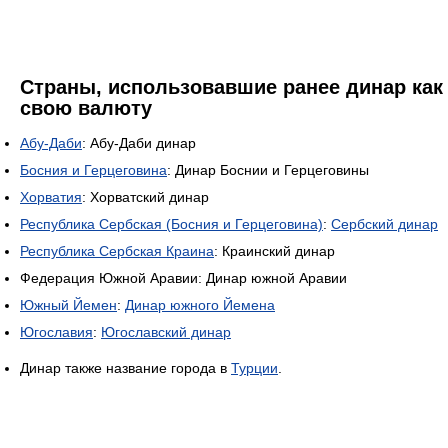
Страны, использовавшие ранее динар как
свою валюту
Абу-Даби
: Абу-Даби динар
Босния и Герцеговина
: Динар Боснии и Герцеговины
Хорватия
: Хорватский динар
Республика Сербская (Босния и Герцеговина)
:
Сербский динар
Республика Сербская Краина
: Краинский динар
Федерация Южной Аравии: Динар южной Аравии
Южный Йемен
:
Динар южного Йемена
Югославия
:
Югославский динар
Динар также название города в
Турции
.