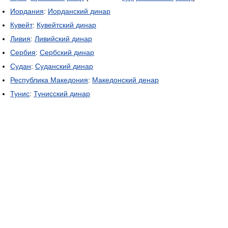
Иордания
:
Иорданский динар
Кувейт
:
Кувейтский динар
Ливия
:
Ливийский динар
Сербия
:
Сербский динар
Судан
:
Суданский динар
Республика Македония
:
Македонский денар
Тунис
:
Тунисский динар