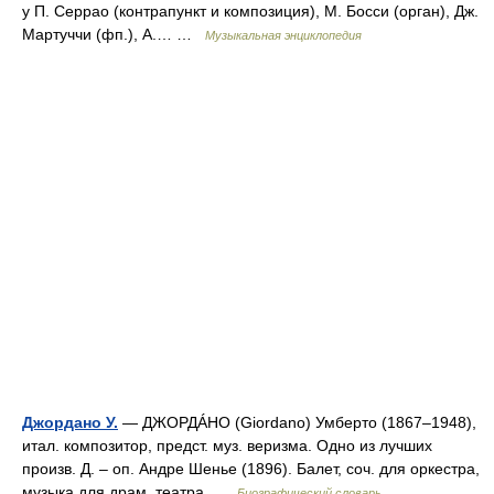
у П. Серрао (контрапункт и композиция), М. Босси (орган), Дж.
Мартуччи (фп.), А.… …
Музыкальная энциклопедия
Джордано У.
— ДЖОРДÁНО (Giordano) Умберто (1867–1948),
итал. композитор, предст. муз. веризма. Одно из лучших
произв. Д. – оп. Андре Шенье (1896). Балет, соч. для оркестра,
музыка для драм. театра …
Биографический словарь