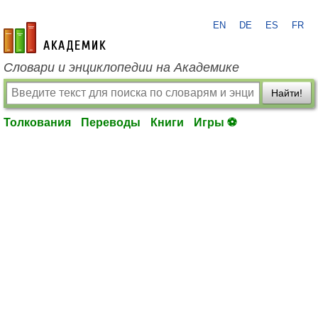
EN
DE
ES
FR
academic.ru
Словари и энциклопедии на Академике
Найти!
Толкования
Переводы
Книги
Игры ⚽