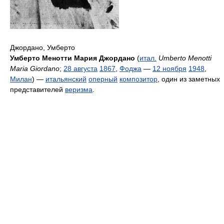
Джордано, Умберто
Умберто Менотти Мария Джордано
(
итал.
Umberto Menotti
Maria Giordano
;
28 августа
1867
,
Фоджа
―
12 ноября
1948
,
Милан
) ―
итальянский
оперный
композитор
, один из заметных
представителей
веризма
.