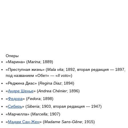
Оперы
«Марина» (
Marina
; 1889)
«Преступная жизнь» (
Mala vita
; 1892, вторая редакция ― 1897,
под названием «Обет» ― «
Il voto
»)
«Реджина Диас» (
Regina Diaz
; 1894)
«
Андре Шенье
» (
Andrea Chénier
; 1896)
«
Федора
» (
Fedora
; 1898)
«
Сибирь
» (
Siberia
; 1903, вторая редакция ― 1947)
«Марчелла» (
Marcella
; 1907)
«
Мадам Сан-Жен
» (
Madame Sans-Gêne
; 1915)