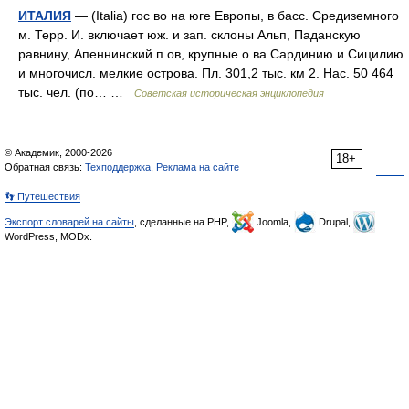
ИТАЛИЯ
— (Italia) гос во на юге Европы, в басс. Средиземного
м. Терр. И. включает юж. и зап. склоны Альп, Паданскую
равнину, Апеннинский п ов, крупные о ва Сардинию и Сицилию
и многочисл. мелкие острова. Пл. 301,2 тыс. км 2. Нас. 50 464
тыс. чел. (по… …
Советская историческая энциклопедия
© Академик, 2000-2026
18+
Обратная связь:
Техподдержка
,
Реклама на сайте
👣 Путешествия
Экспорт словарей на сайты
, сделанные на PHP,
Joomla,
Drupal,
WordPress, MODx.