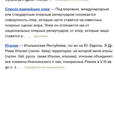
Список важнейших опер
— Под мировым, международным
или стандартным оперным репертуаром понимается
совокупность опер, которые часто ставятся на известных
оперных сценах мира. Этим он отличается как от
национальных оперных репертуаров, от опер, которые чаще
ставятся в… …
Википедия
Италия
— Итальянская Республика, гос во на Ю. Европы. В Др.
Риме Италия (латин. Italia) территория, на которой жили италы
(латин. Itali, русск. также Италии, италики}; этноним объединял
все племена Апеннинского п ова, покоренные Римом в V III вв.
до н. э …
Географическая энциклопедия