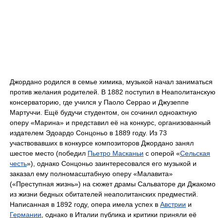
Джордано родился в семье химика, музыкой начал заниматься
против желания родителей. В 1882 поступил в Неаполитанскую
консерваторию, где учился у Паоло Серрао и Джузеппе
Мартуччи. Ещё будучи студентом, он сочинил одноактную
оперу «Марина» и представил её на конкурс, организованный
издателем Эдоардо Сонцоньо в 1889 году. Из 73
участвовавших в конкурсе композиторов Джордано занял
шестое место (победил
Пьетро Масканьи
с оперой «
Сельская
честь
»), однако Сонцоньо заинтересовался его музыкой и
заказал ему полномасштабную оперу «Малавита»
(«Преступная жизнь») на сюжет драмы Сальваторе ди Джакомо
из жизни бедных обитателей неаполитанских предместий.
Написанная в 1892 году, опера имела успех в
Австрии
и
Германии
, однако в Италии публика и критики приняли её