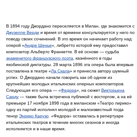
В 1894 году Джордано переселяется в Милан, где знакомится с
Джузеппе Верди
и время от времени консультируется у него по
поводу своих сочинений. В это время он начинает работу над
оперой «
Андре Шенье
», либретто которой ему предоставил
композитор Альберто Франкетти. В её основе ― судьба
знаменитого французского поэта
, казнённого в годы
якобинской диктатуры. 28 марта 1896 эта опера была впервые
поставлена в театре «
Ла Скала
» и принесла автору шумный
успех. О Джордано начали говорить как об одном из
крупнейших молодых итальянских оперных композиторов.
Следующая его опера ― «
Федора
», на сюжет
Викторьена
Сарду
― также была встречена публикой с восторгом, а на её
премьере 17 ноября 1898 года в миланском «Театро лирико»
одну из партий исполнял молодой и малоизвестный тогда
тенор
Энрико Карузо
. «Федора» оставалась в репертуаре
итальянских театров в течение многих сезонов и иногда
исполняется и в наше время.