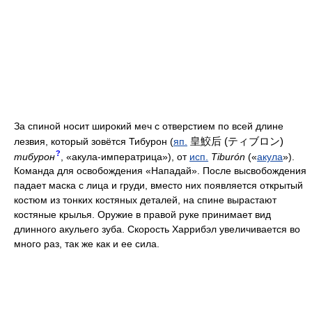
За спиной носит широкий меч с отверстием по всей длине
皇鮫后 (ティブロン)
лезвия, который зовётся Тибурон (
яп.
?
тибурон
, «акула-императрица»), от
исп.
Tiburón
(«
акула
»).
Команда для освобождения «Нападай». После высвобождения
падает маска с лица и груди, вместо них появляется открытый
костюм из тонких костяных деталей, на спине вырастают
костяные крылья. Оружие в правой руке принимает вид
длинного акульего зуба. Скорость Харрибэл увеличивается во
много раз, так же как и ее сила.