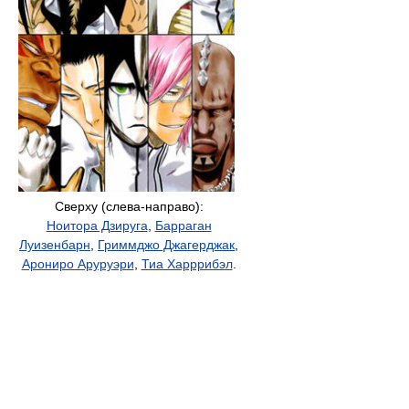
Сверху (слева-направо):
Ноитора Дзируга
,
Барраган
Луизенбарн
,
Гриммджо Джагерджак
,
Арониро Аруруэри
,
Тиа Харррибэл
.