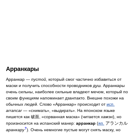
Арранкары
Арранкар —
пустой
, который смог частично избавиться от
маски и получить способности проводников душ. Арранкары
очень сильны, наиболее сильные владеют мечом, который по
своим функциям напоминает дзанпакто. Внешне похожи на
обычных людей. Слово «Арранкар» происходит от
исп.
arrancar
— «снимать», «выдирать». На японском языке
пишется как 破面, «сорванная маска» (читается
хамэн
), но
アランカル
произносится на испанский манер:
арранкар
(
яп.
?
аранкару
). Очень немногие пустые могут снять маску, но