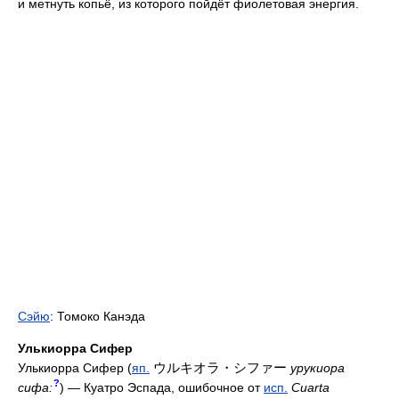
и метнуть копьё, из которого пойдёт фиолетовая энергия.
Сэйю
: Томоко Канэда
Улькиорра Сифер
ウルキオラ・シファー
Улькиорра Сифер (
яп.
урукиора
?
сифа:
) — Куатро Эспада, ошибочное от
исп.
Cuarta