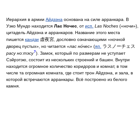
Иерархия в армии
Айдзэна
основана на силе арранкара. В
Уэко Мундо находится
Лас Ночес
, от
исп.
Las Noches
(«ночи»),
цитадель Айдзэна и арранкаров. Название этого места
虚夜宮
пишется
кандзи
, дословно означающими «ночной
ラスノーチェス
дворец пустых», но читается
«лас но́чес»
(
яп.
?
расу но:тэсу
). Замок, который по размерам не уступает
Сэйрэтэю, состоит из нескольких строений и башен. Внутри
находится огромное количество коридоров и комнат, в том
числе та огромная комната, где стоит трон Айдзэна, и зала, в
которой встречаются арранкары. Всё построено из белого
камня.