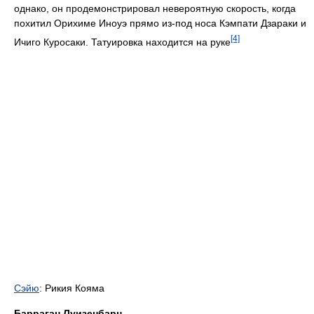
однако, он продемонстрировал невероятную скорость, когда
похитил Орихиме Иноуэ прямо из-под носа Кэмпати Дзараки и
[4]
Ичиго Куросаки. Татуировка находится на руке
Сэйю
: Рикия Кояма
Барраган Луизенбарн