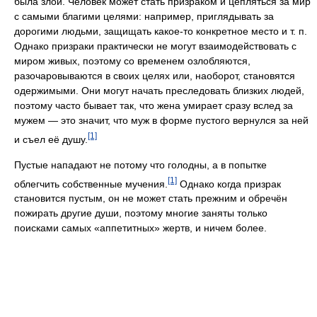
была злой. Человек может стать призраком и цепляться за мир
с самыми благими целями: например, приглядывать за
дорогими людьми, защищать какое-то конкретное место и т. п.
Однако призраки практически не могут взаимодействовать с
миром живых, поэтому со временем озлобляются,
разочаровываются в своих целях или, наоборот, становятся
одержимыми. Они могут начать преследовать близких людей,
поэтому часто бывает так, что жена умирает сразу вслед за
мужем — это значит, что муж в форме пустого вернулся за ней
[1]
и съел её душу.
Пустые нападают не потому что голодны, а в попытке
[1]
облегчить собственные мучения.
Однако когда призрак
становится пустым, он не может стать прежним и обречён
пожирать другие души, поэтому многие заняты только
поисками самых «аппетитных» жертв, и ничем более.