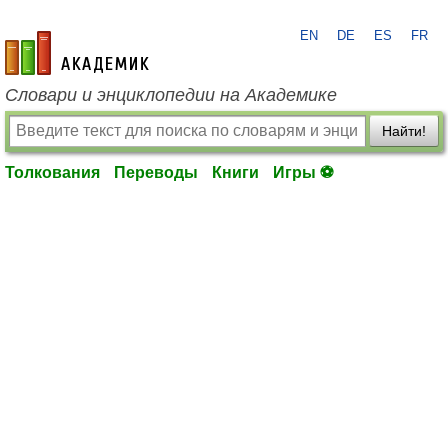
EN
DE
ES
FR
academic.ru
Словари и энциклопедии на Академике
Найти!
Толкования
Переводы
Книги
Игры ⚽