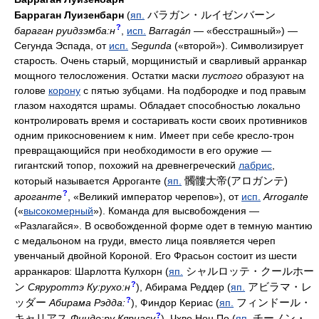
バラガン・ルイゼンバーン
Барраган Луизенбарн
(
яп.
?
бараган руидзэмба:н
,
исп.
Barragán
— «бесстрашный») —
Сегунда Эспада, от
исп.
Segunda
(«второй»). Символизирует
старость. Очень старый, морщинистый и сварливый арранкар
мощного телосложения. Остатки маски
пустого
образуют на
голове
корону
с пятью зубцами. На подбородке и под правым
глазом находятся шрамы. Обладает способностью локально
контролировать время и состаривать кости своих противников
одним прикосновением к ним. Имеет при себе кресло-трон
превращающийся при необходимости в его оружие —
гигантский топор, похожий на древнегреческий
лабрис
,
髑髏大帝(アロガンテ)
который называется Арроганте (
яп.
?
ароганте
, «Великий император черепов»), от
исп.
Arrogante
(«
высокомерный
»). Команда для высвобождения —
«Разлагайся». В освобожденной форме одет в темную мантию
с медальоном на груди, вместо лица появляется череп
увенчаный двойной Короной. Его Фрасьон состоит из шести
シャルロッテ・クールホー
арранкаров: Шарлотта Кулхорн (
яп.
?
ン
アビラマ・レ
Сяруроттэ Ку:рухо:н
), Абирама Реддер (
яп.
?
ッダー
フィンドール・
Абирама Рэдда:
), Финдор Кериас (
яп.
?
キャリアス
チーノン・
Финдо:ру Кяриасу
), Чхве Нон По (
яп.