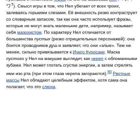
?
ワ
). Смысл игры в том, что Нел убегает от всех троих,
заливаясь горькими слезами. Её внешность резко контраструет
со словарным запасом, так как она часто использует фразы,
которые не могут знать маленькие дети, например, называет
себя
мазохистом
. По характеру Нел отличается от
большинства
пустых
(резко отрицательных персонажей): она
боится проводников душ и заявляет, что они «злые». Тем не
менее, сильно привязывается к
Ичиго Куросаки
. Маска
пустого
у Нел на макушке выглядит, как
череп
с обломанными
зубами. Нел может глотать сгустки энергии, а затем стрелять
[6]
ими изо рта (при этом глаза черепа загораются).
Рвотные
массы
Нел обладают целебным эффектом, хотя сама она
полагает, что это
слюна
.