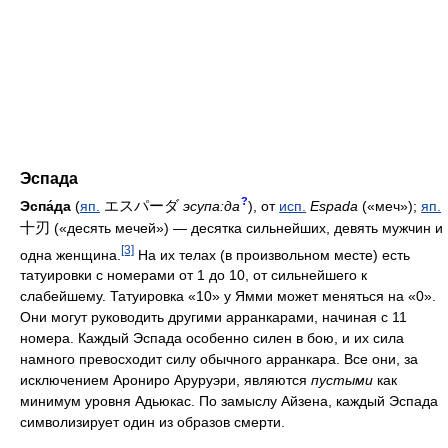
Эспада
?
エスパーダ
Эспа́да
(
яп.
эсупа:да
), от
исп.
Espada
(«меч»);
яп.
十刃
(«десять мечей») — десятка сильнейших, девять мужчин и
[3]
одна женщина.
На их телах (в произвольном месте) есть
татуировки с номерами от 1 до 10, от сильнейшего к
слабейшему. Татуировка «10» у Ямми может меняться на «0».
Они могут руководить другими арранкарами, начиная с 11
номера. Каждый Эспада особенно силен в бою, и их сила
намного превосходит силу обычного арранкара. Все они, за
исключением Арониро Аруруэри, являются
пустыми
как
минимум уровня Адьюкас. По замыслу Айзена, каждый Эспада
символизирует один из образов смерти.