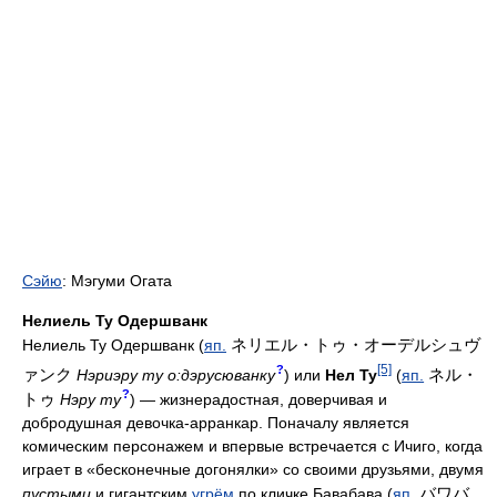
Сэйю
: Мэгуми Огата
Нелиель Ту Одершванк
ネリエル・トゥ・オーデルシュヴ
Нелиель Ту Одершванк (
яп.
[5]
?
ァンク
ネル・
Нэриэру ту о:дэрусюванку
) или
Нел Ту
(
яп.
?
トゥ
Нэру ту
) — жизнерадостная, доверчивая и
добродушная девочка-арранкар. Поначалу является
комическим персонажем и впервые встречается с Ичиго, когда
играет в «бесконечные догонялки» со своими друзьями, двумя
バワバ
пустыми
и гигантским
угрём
по кличке Бавабава (
яп.