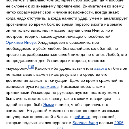
поступков. Идеально контролирует свои эмоции, да и вообще
не склонен к их внешнему проявлению. Внимателен ко всему,
чётко соразмеряет свои и чужие возможности, всегда знает,
когда надо отступить, а когда нанести удар, умён и анализирует
противника во время боя: во время первого визита на землю
он не только выполнил миссию, изучая силы Ичиго, но и
построил теорию, касающуюся лечащих способностей
Орихиме Иноуэ
. Хладнокровен в сражениях, при
необходимости убьёт любого без малейших колебаний, но
просто так разбрасываться силой никогда не станет. Любой, кто
не представляет для Улькиорры интереса, является
[10]
«мусором».
Какого-либо удовольствия или
азарта
от битв он
не испытывает: важен лишь результат, а средства его
достижения зависят от ситуации. Даже во время сражений не
вынимает руки из
карманов
. Никакими моральными
принципами Улькиорра не руководствуется, поэтому может
быть очень жесток как к врагу, так и к своим товарищам — в
одной из сцен бьёт
Ямми
в живот, чтобы привлечь его
внимание. На данный момент он является одним из самых
популярных персонажей «Блич»: в
рейтинге
персонажей,
которые подсчитывался журналом
Shonen Jump
осенью
2006
[11]