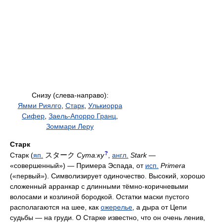
Снизу (слева-направо):
Ямми Риялго
,
Старк
,
Улькиорра
Сифер
,
Заель-Апорро Гранц
,
Зоммари Леру
Старк
?
スターク
Старк (
яп.
Сута:ку
,
англ.
Stark
—
«совершенный») — Примера Эспада, от
исп.
Primera
(«первый»). Символизирует одиночество. Высокий, хорошо
сложенный арранкар с длинными тёмно-коричневыми
волосами и козлиной бородкой. Остатки маски пустого
располагаются на шее, как
ожерелье
, а дыра от Цепи
судьбы — на груди. О Старке известно, что он очень ленив,