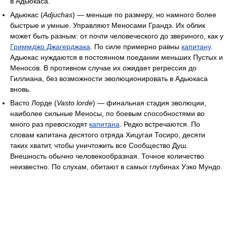
в Адьюкаса.
Адьюкас (
Adjuchas
) — меньше по размеру, но намного более
быстрые и умные. Управляют Меносами Грандэ. Их облик
может быть разным: от почти человеческого до звериного, как у
Гриммджо Джагерджака
. По силе примерно равны
капитану
.
Адьюкас нуждаются в постоянном поедании меньших Пустых и
Меносов. В противном случае их ожидает регрессия до
Гиллиана, без возможности эволюционировать в Адьюкаса
вновь.
Васто Лорде (
Vasto lorde
) — финальная стадия эволюции,
наиболее сильные Меносы, по боевым способностями во
много раз превосходят
капитана
. Редко встречаются. По
словам капитана десятого отряда Хицугаи Тосиро, десяти
таких хватит, чтобы уничтожить все Сообщество Душ.
Внешность обычно человекообразная. Точное количество
неизвестно. По слухам, обитают в самых глубинах Уэко Мундо.