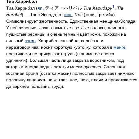
Тиа Харрибэл
?
ティア・ハリベル
Тиа Харрибэл (
яп.
Тиа Харибэру
,
Tia
Harribel
) — Трес Эспада, от
исп.
Tres
(«три, третий»).
Символизирует жертвенность. Единственная женщина-Эспада.
У неё зеленые глаза, лохматые светлые волосы, длинные
пушистые ресницы и очень тёмный цвет кожи, похожий на
сильный
загар
. Харрибел спокойна, серьёзна и
неразговорчива, носит короткую курточку, которая в
манге
практически не прикрывает грудь (в аниме её слегка
удлинили). Большая часть лица закрыта воротником, под
которым иногда видны остатки маски
пустого
. Сплошная
костяная броня (остатки маски) полностью закрывает нижнюю
половину лица чуть ниже глаз, нос, шею, плечи и продолжается
до верхней половины груди.