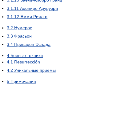
3.1.11
Арониро Аруруэри
3.1.12
Ямми Риялго
3.2
Нумерос
3.3
Фрасьон
3.4
Приварон Эспада
4
Боевые техники
4.1
Resurrección
4.2
Уникальные приемы
5
Примечания