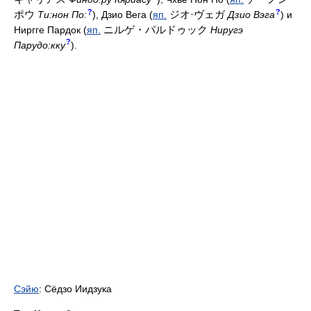
?
?
ポウ
ジオ·ヴェガ
Ти:нон По:
), Дзио Вега (
яп.
Дзио Вэга
) и
ニルゲ・パルドゥック
Ниргге Пардок (
яп.
Ниругэ
?
Парудо:кку
).
Сэйю
: Сёдзо Иидзука