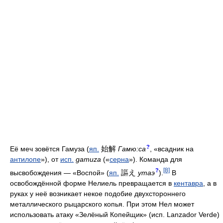
?
始解
Её меч зовётся Гамуза (
яп.
Гамю:са
, «всадник на
антилопе
»), от
исп.
gamuza
(«
серна
»). Команда для
[8]
?
謳え
высвобождения — «Воспой» (
яп.
утаэ
).
В
освобождённой форме Нелиель превращается в
кентавра
, а в
руках у неё возникает некое подобие двухстороннего
металлического рыцарского копья. При этом Нел может
использовать атаку «Зелёный Копейщик» (исп. Lanzador Verde)