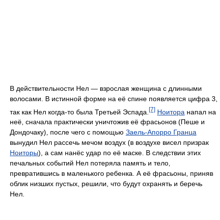
В действительности Нел — взрослая женщина с длинными
волосами. В истинной форме на её спине появляется цифра 3,
[7]
так как Нел когда-то была Третьей Эспада.
Ноитора
напал на
неё, сначала практически уничтожив её фрасьонов (Пеше и
Дондочаку), после чего с помощью
Заель-Апорро Гранца
вынудил Нел рассечь мечом воздух (в воздухе висел призрак
Ноиторы
), а сам нанёс удар по её маске. В следствии этих
печальных событий Нел потеряла память и тело,
превратившись в маленького ребенка. А её фрасьоны, приняв
облик низших пустых, решили, что будут охранять и беречь
Нел.