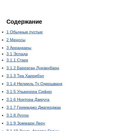
Содержание
1
Обычные пустые
2
Меносы
3
Арранкары
3.1
Эспада
3.1.1
Старк
3.1.2
Барраган Луизенбарн
3.1.3
Тиа Харрибэл
3.1.4
Нелиель Ту Одершванк
3.1.5
Улькиорра Сифер
3.1.6
Ноитора Дзируга
3.1.7
Гриммджо Джагерджак
3.1.8
Луппи
3.1.9
Зоммари Леру
3.1.10
Заель-Апорро Гранц