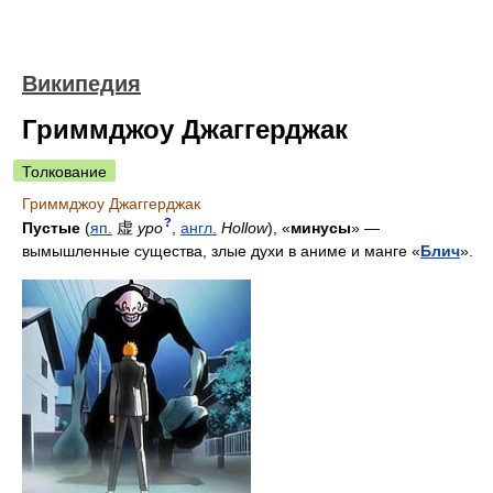
Википедия
Гриммджоу Джаггерджак
Толкование
Гриммджоу Джаггерджак
?
虚
Пустые
(
яп.
уро
,
англ.
Hollow
), «
минусы
» —
вымышленные существа, злые духи в аниме и манге «
Блич
».