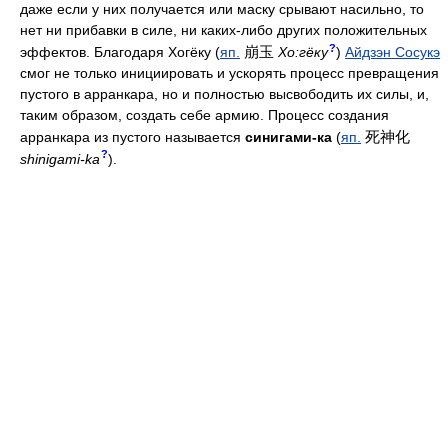
даже если у них получается или маску срывают насильно, то
нет ни прибавки в силе, ни каких-либо других положительных
?
崩玉
эффектов. Благодаря Хогёку (
яп.
Хо:гёку
)
Айдзэн Сосукэ
смог не только инициировать и ускорять процесс превращения
пустого в арранкара, но и полностью высвободить их силы, и,
таким образом, создать себе армию. Процесс создания
死神化
арранкара из пустого называется
синигами-ка
(
яп.
?
shinigami-ka
).