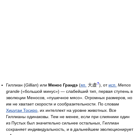
?
大虚
Гиллиан (
Gillian
) или
Менос Грандэ
(
яп.
), от
исп.
Menos
grande
(«большой минус») — слабейший тип, первая ступень в
эволюции Меносов, «пушечное мясо». Огромных размеров, но
им не хватает скорости и сообразительности. По словам
Хицугаи Тосиро
, их интеллект на уровне животных. Все
Гиллианы одинаковы. Тем не менее, если при слияниии один
из Пустых был значительно сильнее остальных, Гиллиан
сохраняет индивидуальность, и в дальнейшем эволюционирует