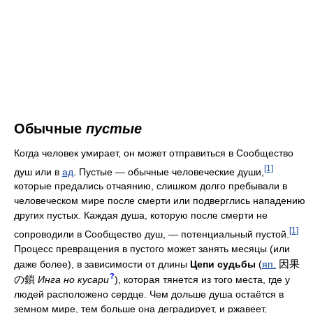
Обычные
пустые
Когда человек умирает, он может отправиться в Сообщество
[1]
душ или в
ад
. Пустые — обычные человеческие души,
которые предались отчаянию, слишком долго пребывали в
человеческом мире после смерти или подверглись нападению
других пустых. Каждая душа, которую после смерти не
[1]
сопроводили в Сообщество душ, — потенциальный пустой.
Процесс превращения в пустого может занять месяцы (или
因果
даже более), в зависимости от длины
Цепи судьбы
(
яп.
?
の鎖
Инга но кусари
), которая тянется из того места, где у
людей расположено сердце. Чем дольше душа остаётся в
земном мире, тем больше она деградирует, и ржавеет,