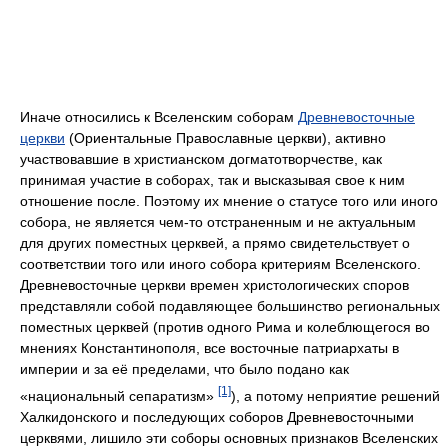
Иначе относились к Вселенским соборам
Древневосточные
церкви
(Ориентальные Православные церкви), активно
участвовавшие в христианском догматотворчестве, как
принимая участие в соборах, так и высказывая свое к ним
отношение после. Поэтому их мнение о статусе того или иного
собора, не является чем-то отстраненным и не актуальным
для других поместных церквей, а прямо свидетельствует о
соответствии того или иного собора критериям Вселенского.
Древневосточные церкви времен христологических споров
представляли собой подавляющее большинство региональных
поместных церквей (против одного Рима и колеблющегося во
мнениях Константинополя, все восточные патриархаты в
империи и за её пределами, что было подано как
[1]
«национальный сепаратизм»
), а потому неприятие решений
Халкидонского и последующих соборов Древневосточными
церквями, лишило эти соборы основных признаков Вселенских