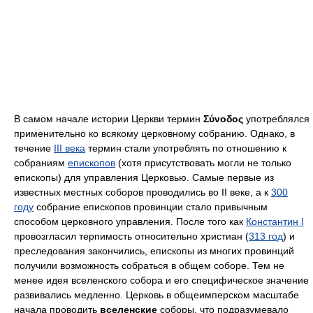
В самом начале истории Церкви термин
Σύνοδος
употреблялся
применительно ко всякому церковному собранию. Однако, в
течение
III века
термин стали употреблять по отношению к
собраниям
епископов
(хотя присутствовать могли не только
епископы) для управления Церковью. Самые первые из
известных местных соборов проводились во II веке, а к
300
году
собрание епископов провинции стало привычным
способом церковного управления. После того как
Константин I
провозгласил терпимость относительно христиан (
313 год
) и
преследования закончились, епископы из многих провинций
получили возможность собраться в общем соборе. Тем не
менее идея вселенского собора и его специфическое значение
развивались медленно. Церковь в общеимперском масштабе
начала проводить
вселенские
соборы, что подразумевало