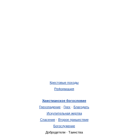
Крестовые походы
Реформация
Христианское богословие
Грехопадение
·
Грех
·
Благодать
Искупительная жертва
Спасение
·
Второе пришествие
Богослужение
Добродетели · Таинства