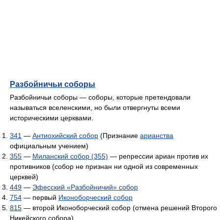
Разбойничьи соборы
Разбойничьи соборы — соборы, которые претендовали
называться вселенскими, но были отвергнуты всеми
историческими церквами.
341
—
Антиохийский собор
(Признание
арианства
официальным учением)
355
—
Миланский собор (355)
— репрессии ариан против их
противников (собор не признан ни одной из современных
церквей)
449
—
Эфесский «Разбойничий» собор
754
— первый
Иконоборческий собор
815
— второй Иконоборческий собор (отмена решений Второго
Никейского собора)