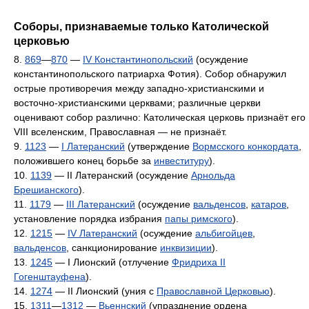
Соборы, признаваемые только Католической
церковью
8.
869
—
870
—
IV Константинопольский
(осуждение
константинопольского патриарха Фотия). Собор обнаружил
острые противоречия между западно-христианскими и
восточно-христианскими церквами; различные церкви
оценивают собор различно: Католическая церковь признаёт его
VIII вселенским, Православная — не признаёт.
9.
1123
—
I Латеранский
(утверждение
Вормсского конкордата
,
положившего конец борьбе за
инвеституру
).
10.
1139
— II Латеранский (осуждение
Арнольда
Брешианского
).
11.
1179
—
III Латеранский
(осуждение
вальденсов
,
катаров
,
установление порядка избрания
папы римского
).
12.
1215
—
IV Латеранский
(осуждение
альбигойцев
,
вальденсов
, санкционирование
инквизиции
).
13.
1245
— I Лионский (отлучение
Фридриха II
Гогенштауфена
).
14.
1274
— II Лионский (уния с
Православной Церковью
).
15.
1311
—
1312
—
Вьеннский
(упразднение ордена