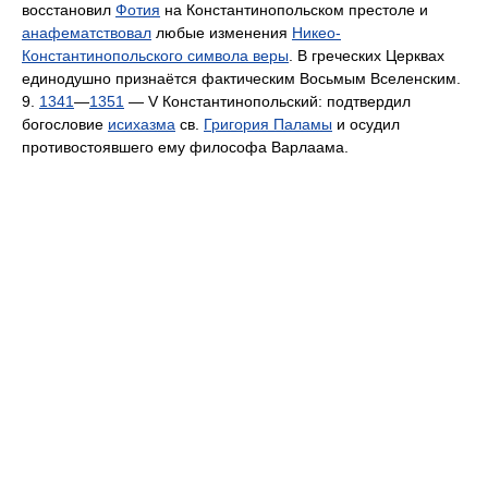
восстановил
Фотия
на Константинопольском престоле и
анафематствовал
любые изменения
Никео-
Константинопольского символа веры
. В греческих Церквах
единодушно признаётся фактическим Восьмым Вселенским.
9.
1341
—
1351
— V Константинопольский: подтвердил
богословие
исихазма
св.
Григория Паламы
и осудил
противостоявшего ему философа Варлаама.