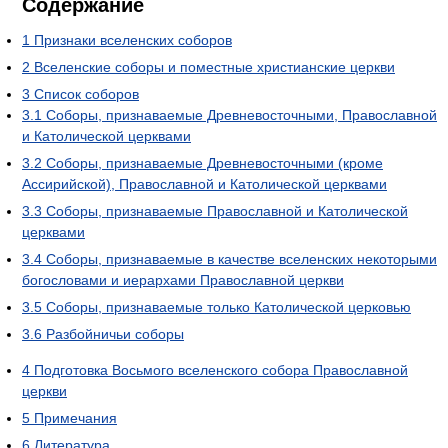
Содержание
1
Признаки вселенских соборов
2
Вселенские соборы и поместные христианские церкви
3
Список соборов
3.1
Соборы, признаваемые Древневосточными, Православной
и Католической церквами
3.2
Соборы, признаваемые Древневосточными (кроме
Ассирийской), Православной и Католической церквами
3.3
Соборы, признаваемые Православной и Католической
церквами
3.4
Соборы, признаваемые в качестве вселенских некоторыми
богословами и иерархами Православной церкви
3.5
Соборы, признаваемые только Католической церковью
3.6
Разбойничьи соборы
4
Подготовка Восьмого вселенского собора Православной
церкви
5
Примечания
6
Литература