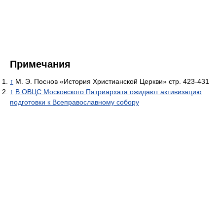
Примечания
↑
М. Э. Поснов «История Христианской Церкви» стр. 423-431
↑
В ОВЦС Московского Патриархата ожидают активизацию
подготовки к Всеправославному собору