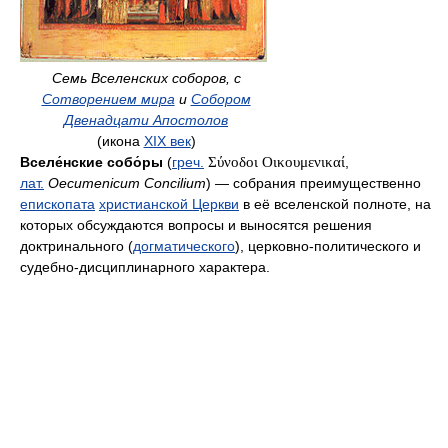
Семь Вселенских соборов, с
Сотворением мира
и
Собором
Двенадцати Апостолов
(икона
XIX век
)
Вселе́нские собо́ры
(
греч.
Σύνοδοι Οικουμενικαί
,
лат.
Oecumenicum Concilium
) — собрания преимущественно
епископата
христианской Церкви
в её вселенской полноте, на
которых обсуждаются вопросы и выносятся решения
доктринального (
догматического
), церковно-политического и
судебно-дисциплинарного характера.