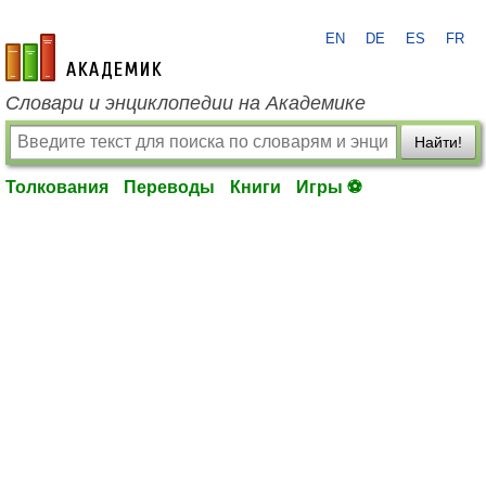
EN
DE
ES
FR
academic.ru
Словари и энциклопедии на Академике
Найти!
Толкования
Переводы
Книги
Игры ⚽