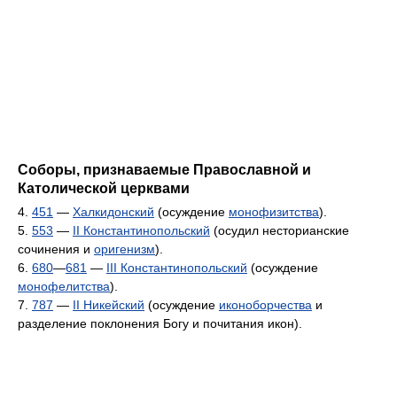
Соборы, признаваемые Православной и
Католической церквами
4.
451
—
Халкидонский
(осуждение
монофизитства
).
5.
553
—
II Константинопольский
(осудил несторианские
сочинения и
оригенизм
).
6.
680
—
681
—
III Константинопольский
(осуждение
монофелитства
).
7.
787
—
II Никейский
(осуждение
иконоборчества
и
разделение поклонения Богу и почитания икон).