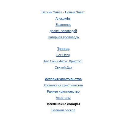
Ветхий Завет
·
Новый Завет
Апокрифы
Евангелие
Десять заповедей
Нагорная проповедь
Троица
Бог Отец
Бог Сын (Иисус Христос)
Святой Дух
История христианства
Хронология христианства
Раннее христианство
Апостолы
Вселенские соборы
Великий раскол