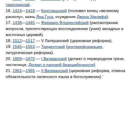
тамплиеров
).
16.
1414
—
1418
—
Констанцский
(положил конец «великому
расколу», казнь
Яна Гуса
, осуждение
Джона Уиклифа
).
17.
1438
—
1445
—
Ферраро-Флорентийский
(рассмотрение
вопросов, препятствующих воссоединению (унии) западных и
восточных церквей).
18.
1512
—
1517
— V Латеранский (церковная реформа).
19.
1545
—
1563
—
Тридентский
(
контрреформация
,
литургическая реформа).
20.
1869
—
1870
—
I Ватиканский
(догмат о первородном грехе,
чистилище,
Догмат о папской безошибочности
).
21.
1962
—
1965
—
II Ватиканский
(церковная реформа, отмена
обязательности латинского языка в богослужении).´